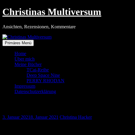
Zum
Christinas Multiversum
Inhalt
springen
Ansichten, Rezensionen, Kommentare
Primäres Menü
Home
Über mich
Meine Bücher
TCai-Reihe
Deep Space Nine
PERRY RHODAN
Impressum
Datenschutzerklärung
Dreimal Französisch
3. Januar 2021
8. Januar 2021
Christina Hacker
Ich weiß nicht, wie die Franzosen es schaffen Filme zu machen, die in
arten in Klamauk aus.