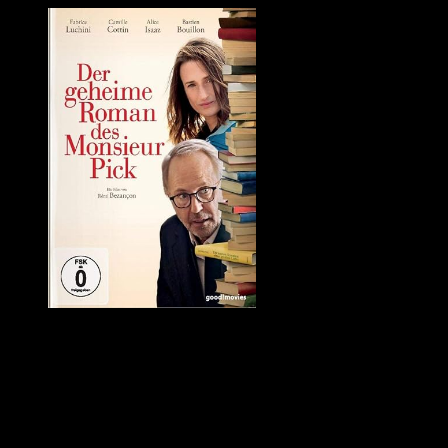
Quelle: Amazon
»Der geheime Roman des Monsieur Pick« ist eigentlich ein Krimi. All
unveröffentlichte Manuskript des Pizzabäckers Henry Pick. Der ist seit
Roman geschrieben hat und setzt alles daran, das zu beweisen.
Es ist nicht nur spannend mitzuraten, wer das Manuskript geschrieben
Drei sehr gute französische Filme, die zum Nachdenken anregen und 