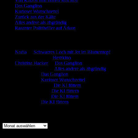
Von Katzen und hohen Mächten
Das Ganglion
Kurioser Wunschzettel
Zurück aus der Kälte
Alles andere als abgründig
Rasanter Politthriller auf Arkon
Neueste Kommentare
Nadia
zu
Schwarzes Loch mit Jet im Blumentopf
Marion. Detzler
zu
Herzkino
Christina Hacker
zu
Das Ganglion
Gerfried Wagner
zu
Alles andere als abgründig
:-) Sandra
zu
Das Ganglion
:-) Sandra
zu
Kurioser Wunschzettel
Rüdiger Schäfer
zu
Die KI füttern
Johannes Kreis
zu
Die KI füttern
Robert Prätzler
zu
Die KI füttern
:-) Sandra
zu
Die KI füttern
Archiv
Archiv
Kategorien