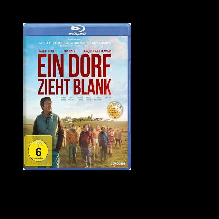
sich herauszugehen, sich dagegen zu wehren und sich nicht nur als O
Das Ende ist ungewöhnlich, aber auch stimmig. Ein schöner Film üb
Quelle: Amazon
»Ein Dorf zieht Blank« verspricht genau das, was der Titel besagt. 
erzählt der Film in eindringlichen Bildern und einer Menge Wortwitz
Die bekannten Darsteller lassen kein Klischee aus und behandeln das