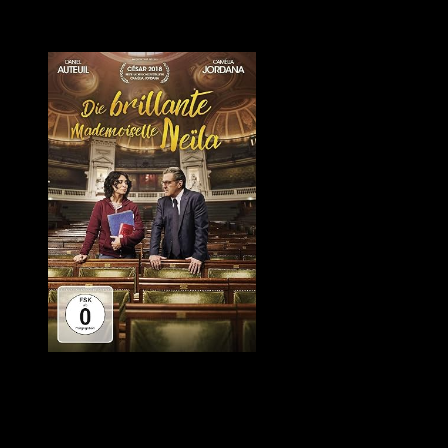
In den vergangenen zwei Wochen habe ich drei französische Filme geseh
Quelle: Amazon
In »Die brillante Mademoiselle Neïla« geht es um das Thema Rassismus
aufs übelste runtergemacht. Der bekommt von der Unileitung die Aufl
Das ist teilweise recht derb, was sich die junge Frau gefallen lassen m