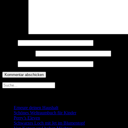
Kommentar
*
Name
*
E-Mail-Adresse
*
Website
Neueste Beiträge
Erneure deinen Haushalt
Schönes Weltraumbuch für Kinder
Perry’s Eleven
Schwarzes Loch mit Jet im Blumentopf