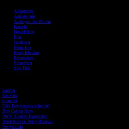
Allgemein
(919)
Astronomie
(21)
Aufreger der Woche
(214)
Basteln
(71)
David Rott
(39)
Fun
(84)
Grafiken
(57)
Mein Job
(51)
Perry Rhodan
(616)
Rezension
(463)
Schreiben
(190)
Star Trek
(155)
Weblogs
Sandra
Spitzohr
enpunkt
Dirk Bernemann schreibt!
Ben Calvin Hary
Perry Rhodan Redaktion
Ansichten zu Perry Rhodan
Perrymania