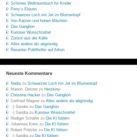
Schönes Weltraumbuch für Kinder
Perry’s Eleven
Schwarzes Loch mit Jet im Blumentopf
Von Katzen und hohen Mächten
Das Ganglion
Kurioser Wunschzettel
Zurück aus der Kälte
Alles andere als abgründig
Rasanter Politthriller auf Arkon
Neueste Kommentare
Nadia
zu
Schwarzes Loch mit Jet im Blumentopf
Marion. Detzler
zu
Herzkino
Christina Hacker
zu
Das Ganglion
Gerfried Wagner
zu
Alles andere als abgründig
:-) Sandra
zu
Das Ganglion
:-) Sandra
zu
Kurioser Wunschzettel
Rüdiger Schäfer
zu
Die KI füttern
Johannes Kreis
zu
Die KI füttern
Robert Prätzler
zu
Die KI füttern
:-) Sandra
zu
Die KI füttern