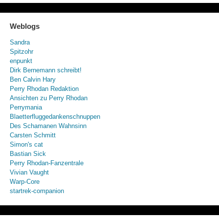
Weblogs
Sandra
Spitzohr
enpunkt
Dirk Bernemann schreibt!
Ben Calvin Hary
Perry Rhodan Redaktion
Ansichten zu Perry Rhodan
Perrymania
Blaetterfluggedankenschnuppen
Des Schamanen Wahnsinn
Carsten Schmitt
Simon's cat
Bastian Sick
Perry Rhodan-Fanzentrale
Vivian Vaught
Warp-Core
startrek-companion