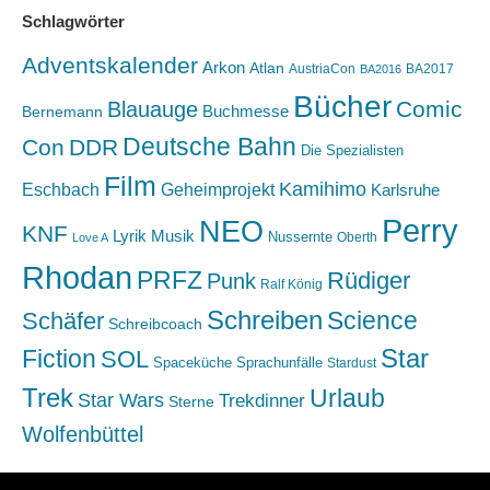
Schlagwörter
Adventskalender
Arkon
Atlan
AustriaCon
BA2017
BA2016
Bücher
Comic
Blauauge
Buchmesse
Bernemann
Deutsche Bahn
Con
DDR
Die Spezialisten
Film
Kamihimo
Eschbach
Geheimprojekt
Karlsruhe
Perry
NEO
KNF
Lyrik
Musik
Nussernte
Oberth
Love A
Rhodan
PRFZ
Rüdiger
Punk
Ralf König
Schreiben
Science
Schäfer
Schreibcoach
Star
Fiction
SOL
Spaceküche
Sprachunfälle
Stardust
Trek
Urlaub
Star Wars
Trekdinner
Sterne
Wolfenbüttel