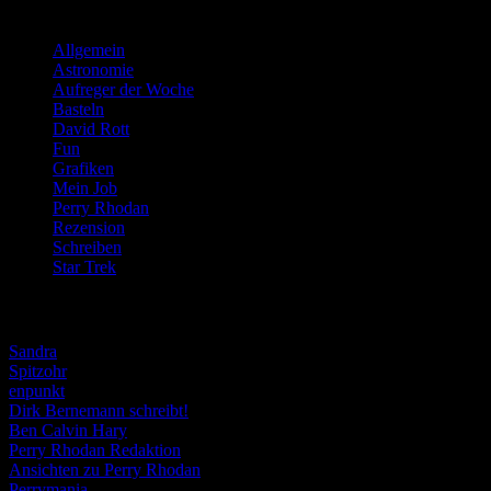
Kategorien
Allgemein
(919)
Astronomie
(21)
Aufreger der Woche
(214)
Basteln
(71)
David Rott
(39)
Fun
(84)
Grafiken
(57)
Mein Job
(51)
Perry Rhodan
(616)
Rezension
(463)
Schreiben
(190)
Star Trek
(155)
Weblogs
Sandra
Spitzohr
enpunkt
Dirk Bernemann schreibt!
Ben Calvin Hary
Perry Rhodan Redaktion
Ansichten zu Perry Rhodan
Perrymania