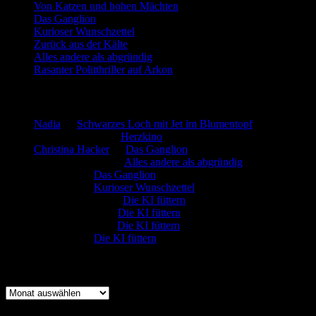
Von Katzen und hohen Mächten
Das Ganglion
Kurioser Wunschzettel
Zurück aus der Kälte
Alles andere als abgründig
Rasanter Politthriller auf Arkon
Neueste Kommentare
Nadia
zu
Schwarzes Loch mit Jet im Blumentopf
Marion. Detzler
zu
Herzkino
Christina Hacker
zu
Das Ganglion
Gerfried Wagner
zu
Alles andere als abgründig
:-) Sandra
zu
Das Ganglion
:-) Sandra
zu
Kurioser Wunschzettel
Rüdiger Schäfer
zu
Die KI füttern
Johannes Kreis
zu
Die KI füttern
Robert Prätzler
zu
Die KI füttern
:-) Sandra
zu
Die KI füttern
Archiv
Archiv