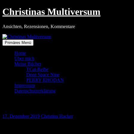
Zum
Christinas Multiversum
Inhalt
springen
Ansichten, Rezensionen, Kommentare
Primäres Menü
Home
Über mich
Meine Bücher
TCai-Reihe
Deep Space Nine
PERRY RHODAN
Impressum
Datenschutzerklärung
Literatur neu erlebt
17. Dezember 2019
Christina Hacker
»Wie schön alles begann und wie traurig alles endet« von Dirk
Bernemann