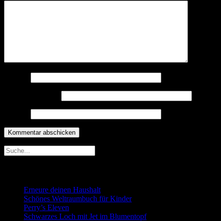
Name
*
E-Mail-Adresse
*
Website
Neueste Beiträge
Erneure deinen Haushalt
Schönes Weltraumbuch für Kinder
Perry’s Eleven
Schwarzes Loch mit Jet im Blumentopf