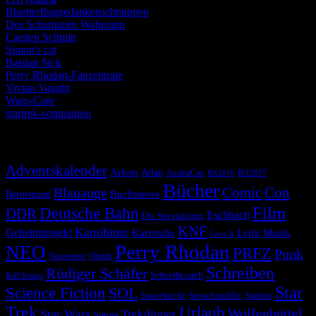
Blaetterfluggedankenschnuppen
Des Schamanen Wahnsinn
Carsten Schmitt
Simon's cat
Bastian Sick
Perry Rhodan-Fanzentrale
Vivian Vaught
Warp-Core
startrek-companion
Schlagwörter
Adventskalender
Arkon
Atlan
AustriaCon
BA2017
BA2016
Bücher
Comic
Con
Blauauge
Buchmesse
Bernemann
Film
Deutsche Bahn
DDR
Eschbach
Die Spezialisten
KNF
Kamihimo
Geheimprojekt
Karlsruhe
Lyrik
Musik
Love A
Perry Rhodan
NEO
PRFZ
Punk
Nussernte
Oberth
Schreiben
Rüdiger Schäfer
Schreibcoach
Ralf König
Star
Science Fiction
SOL
Spaceküche
Sprachunfälle
Stardust
Trek
Urlaub
Wolfenbüttel
Star Wars
Trekdinner
Sterne