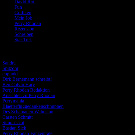
David Rott
(39)
Fun
(84)
Grafiken
(57)
Mein Job
(51)
Perry Rhodan
(616)
Rezension
(463)
Schreiben
(190)
Star Trek
(155)
Weblogs
Sandra
Spitzohr
enpunkt
Dirk Bernemann schreibt!
Ben Calvin Hary
Perry Rhodan Redaktion
Ansichten zu Perry Rhodan
Perrymania
Blaetterfluggedankenschnuppen
Des Schamanen Wahnsinn
Carsten Schmitt
Simon's cat
Bastian Sick
Perry Rhodan-Fanzentrale