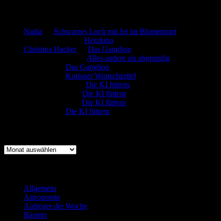
Neueste Kommentare
Nadia
zu
Schwarzes Loch mit Jet im Blumentopf
Marion. Detzler
zu
Herzkino
Christina Hacker
zu
Das Ganglion
Gerfried Wagner
zu
Alles andere als abgründig
:-) Sandra
zu
Das Ganglion
:-) Sandra
zu
Kurioser Wunschzettel
Rüdiger Schäfer
zu
Die KI füttern
Johannes Kreis
zu
Die KI füttern
Robert Prätzler
zu
Die KI füttern
:-) Sandra
zu
Die KI füttern
Archiv
Archiv
Kategorien
Allgemein
(919)
Astronomie
(21)
Aufreger der Woche
(214)
Basteln
(71)