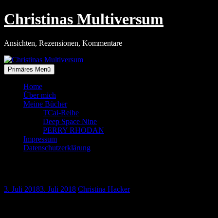
Zum
Christinas Multiversum
Inhalt
springen
Ansichten, Rezensionen, Kommentare
Primäres Menü
Home
Über mich
Meine Bücher
TCai-Reihe
Deep Space Nine
PERRY RHODAN
Impressum
Datenschutzerklärung
Dem Einhornhype erlegen
3. Juli 2018
3. Juli 2018
Christina Hacker
Mini-Einhorn