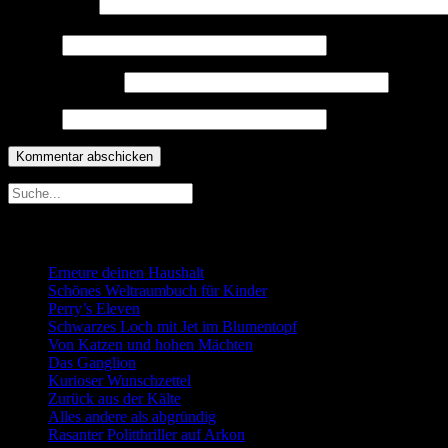
Kommentar
*
Name
*
E-Mail-Adresse
*
Website
Neueste Beiträge
Erneure deinen Haushalt
Schönes Weltraumbuch für Kinder
Perry’s Eleven
Schwarzes Loch mit Jet im Blumentopf
Von Katzen und hohen Mächten
Das Ganglion
Kurioser Wunschzettel
Zurück aus der Kälte
Alles andere als abgründig
Rasanter Politthriller auf Arkon