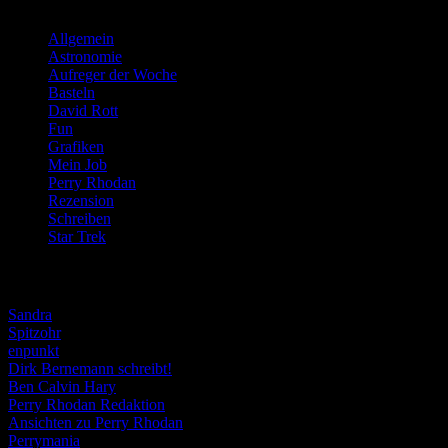
Kategorien
Allgemein
(919)
Astronomie
(21)
Aufreger der Woche
(214)
Basteln
(71)
David Rott
(39)
Fun
(84)
Grafiken
(57)
Mein Job
(51)
Perry Rhodan
(616)
Rezension
(463)
Schreiben
(190)
Star Trek
(155)
Weblogs
Sandra
Spitzohr
enpunkt
Dirk Bernemann schreibt!
Ben Calvin Hary
Perry Rhodan Redaktion
Ansichten zu Perry Rhodan
Perrymania