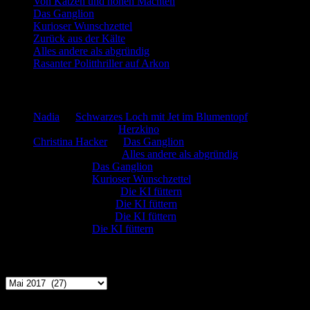
Von Katzen und hohen Mächten
Das Ganglion
Kurioser Wunschzettel
Zurück aus der Kälte
Alles andere als abgründig
Rasanter Politthriller auf Arkon
Neueste Kommentare
Nadia
zu
Schwarzes Loch mit Jet im Blumentopf
Marion. Detzler
zu
Herzkino
Christina Hacker
zu
Das Ganglion
Gerfried Wagner
zu
Alles andere als abgründig
:-) Sandra
zu
Das Ganglion
:-) Sandra
zu
Kurioser Wunschzettel
Rüdiger Schäfer
zu
Die KI füttern
Johannes Kreis
zu
Die KI füttern
Robert Prätzler
zu
Die KI füttern
:-) Sandra
zu
Die KI füttern
Archiv
Archiv