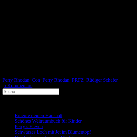
mir gegenüber sehr offen Lob und Kritik an der SOL
äußerten. Bereitwillig ließ ich mich von ihren Vorschlägen
inspirieren und sammelte viele neue Ideen für die kommenden SOL-
Ausgaben. Alles in allem waren es zwei gelungene Tage, die ich
unter Gleichgesinnten verbringen durfte und in denen ich den
leidigen Alltag für ein paar Stunden ausblenden konnte. Denn dieses
Abtauchen ist dann doch das Schönste an einem Con.
Seltsame blaue Bänder …
… werden zu einem optischen Wunderwerk
Perry Rhodan
Con
,
Perry Rhodan
,
PRFZ
,
Rüdiger Schäfer
5 Kommentare
Neueste Beiträge
Erneure deinen Haushalt
Schönes Weltraumbuch für Kinder
Perry’s Eleven
Schwarzes Loch mit Jet im Blumentopf