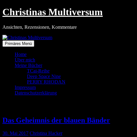
Zum
Christinas Multiversum
Inhalt
springen
Ansichten, Rezensionen, Kommentare
Primäres Menü
Home
Über mich
Meine Bücher
TCai-Reihe
Deep Space Nine
PERRY RHODAN
Impressum
Datenschutzerklärung
Tag:
30. Mai 2017
Das Geheimnis der blauen Bänder
30. Mai 2017
Christina Hacker