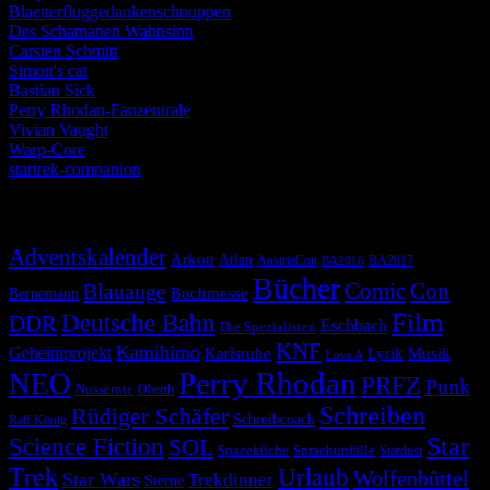
Blaetterfluggedankenschnuppen
Des Schamanen Wahnsinn
Carsten Schmitt
Simon's cat
Bastian Sick
Perry Rhodan-Fanzentrale
Vivian Vaught
Warp-Core
startrek-companion
Schlagwörter
Adventskalender
Arkon
Atlan
AustriaCon
BA2017
BA2016
Bücher
Comic
Con
Blauauge
Buchmesse
Bernemann
Film
Deutsche Bahn
DDR
Eschbach
Die Spezialisten
KNF
Kamihimo
Geheimprojekt
Karlsruhe
Lyrik
Musik
Love A
Perry Rhodan
NEO
PRFZ
Punk
Nussernte
Oberth
Schreiben
Rüdiger Schäfer
Schreibcoach
Ralf König
Star
Science Fiction
SOL
Spaceküche
Sprachunfälle
Stardust
Trek
Urlaub
Wolfenbüttel
Star Wars
Trekdinner
Sterne