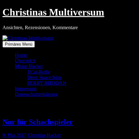
Zum
Christinas Multiversum
Inhalt
springen
Ansichten, Rezensionen, Kommentare
Primäres Menü
Home
Über mich
Meine Bücher
TCai-Reihe
Deep Space Nine
PERRY RHODAN
Impressum
Datenschutzerklärung
Tag:
9. Mai 2017
Nur für Schachspieler
9. Mai 2017
Christina Hacker