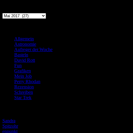
Archiv
Archiv
Kategorien
Allgemein
(919)
Astronomie
(21)
Aufreger der Woche
(214)
Basteln
(71)
David Rott
(39)
Fun
(84)
Grafiken
(57)
Mein Job
(51)
Perry Rhodan
(616)
Rezension
(463)
Schreiben
(190)
Star Trek
(155)
Weblogs
Sandra
Spitzohr
enpunkt