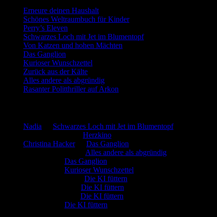
Erneure deinen Haushalt
Schönes Weltraumbuch für Kinder
Perry’s Eleven
Schwarzes Loch mit Jet im Blumentopf
Von Katzen und hohen Mächten
Das Ganglion
Kurioser Wunschzettel
Zurück aus der Kälte
Alles andere als abgründig
Rasanter Politthriller auf Arkon
Neueste Kommentare
Nadia
zu
Schwarzes Loch mit Jet im Blumentopf
Marion. Detzler
zu
Herzkino
Christina Hacker
zu
Das Ganglion
Gerfried Wagner
zu
Alles andere als abgründig
:-) Sandra
zu
Das Ganglion
:-) Sandra
zu
Kurioser Wunschzettel
Rüdiger Schäfer
zu
Die KI füttern
Johannes Kreis
zu
Die KI füttern
Robert Prätzler
zu
Die KI füttern
:-) Sandra
zu
Die KI füttern