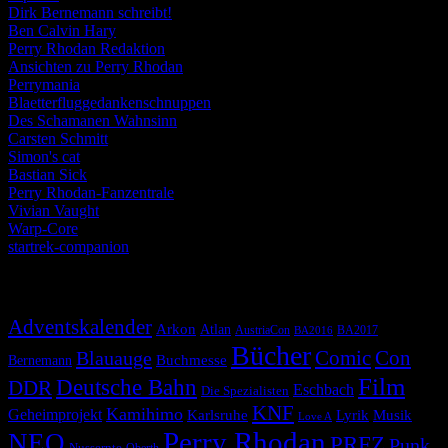
Dirk Bernemann schreibt!
Ben Calvin Hary
Perry Rhodan Redaktion
Ansichten zu Perry Rhodan
Perrymania
Blaetterfluggedankenschnuppen
Des Schamanen Wahnsinn
Carsten Schmitt
Simon's cat
Bastian Sick
Perry Rhodan-Fanzentrale
Vivian Vaught
Warp-Core
startrek-companion
Schlagwörter
Adventskalender
Arkon
Atlan
AustriaCon
BA2017
BA2016
Bücher
Comic
Con
Blauauge
Buchmesse
Bernemann
Film
Deutsche Bahn
DDR
Eschbach
Die Spezialisten
KNF
Kamihimo
Geheimprojekt
Karlsruhe
Lyrik
Musik
Love A
Perry Rhodan
NEO
PRFZ
Punk
Nussernte