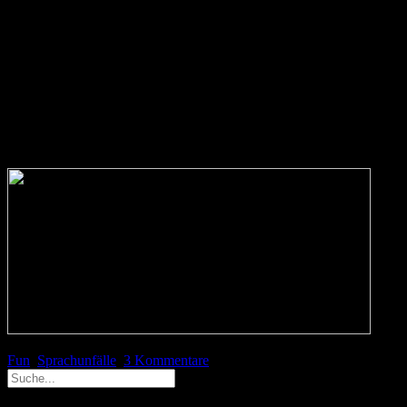
Vor fast genau zwei Jahren fand ich einen Zettel im Briefkasten. Eig
waren so kreativ, dass sie mein Interesse weckten.
Da sind richtig tolle Übersetzungen dabei. Schi latten = Ski, Kompute
Interessant sind auch die Begriffe »Gestrüpp Schnittmeister« oder
auch ganz hübsch klingen. Faszinierend frage ich mich, was sich wohl
Was jedoch »Kolter« und »Gastfreund« bedeuten sollen, bleibt das Ge
Fun
Sprachunfälle
3 Kommentare