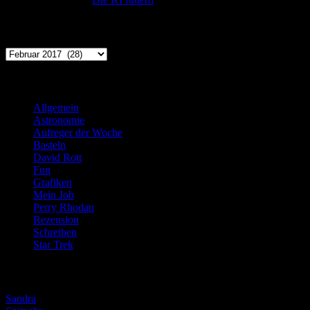
Archiv
Archiv
Kategorien
Allgemein
(919)
Astronomie
(21)
Aufreger der Woche
(214)
Basteln
(71)
David Rott
(39)
Fun
(84)
Grafiken
(57)
Mein Job
(51)
Perry Rhodan
(616)
Rezension
(463)
Schreiben
(190)
Star Trek
(155)
Weblogs
Sandra