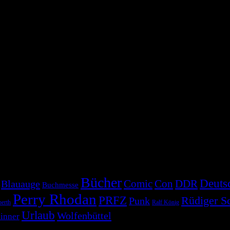
Bücher
Deuts
Comic
Con
DDR
Blauauge
Buchmesse
Perry Rhodan
PRFZ
Rüdiger S
Punk
erth
Ralf König
Urlaub
Wolfenbüttel
inner