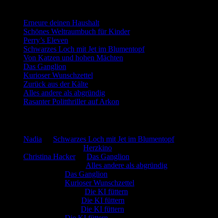
Neueste Beiträge
Erneure deinen Haushalt
Schönes Weltraumbuch für Kinder
Perry’s Eleven
Schwarzes Loch mit Jet im Blumentopf
Von Katzen und hohen Mächten
Das Ganglion
Kurioser Wunschzettel
Zurück aus der Kälte
Alles andere als abgründig
Rasanter Politthriller auf Arkon
Neueste Kommentare
Nadia
zu
Schwarzes Loch mit Jet im Blumentopf
Marion. Detzler
zu
Herzkino
Christina Hacker
zu
Das Ganglion
Gerfried Wagner
zu
Alles andere als abgründig
:-) Sandra
zu
Das Ganglion
:-) Sandra
zu
Kurioser Wunschzettel
Rüdiger Schäfer
zu
Die KI füttern
Johannes Kreis
zu
Die KI füttern
Robert Prätzler
zu
Die KI füttern
:-) Sandra
zu
Die KI füttern