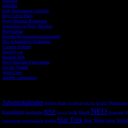
Spitzohr
enpunkt
Dirk Bernemann schreibt!
Ben Calvin Hary
Perry Rhodan Redaktion
Ansichten zu Perry Rhodan
Perrymania
Blaetterfluggedankenschnuppen
Des Schamanen Wahnsinn
Carsten Schmitt
Simon's cat
Bastian Sick
Perry Rhodan-Fanzentrale
Vivian Vaught
Warp-Core
startrek-companion
Schlagwörter
Adventskalender
Arkon
Atlan
Bernemann
AustriaCon
BA2017
BA2016
NEO
KNF
Kamihimo
Karlsruhe
Lyrik
Musik
Nussernte
Ob
Love A
Star Trek
Star Wars
Trekd
Spaceküche
Sprachunfälle
Sterne
Stardust
© 2026 Alle Rechte vorbehalten