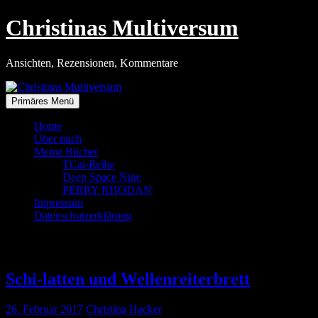
Zum
Christinas Multiversum
Inhalt
springen
Ansichten, Rezensionen, Kommentare
Primäres Menü
Home
Über mich
Meine Bücher
TCai-Reihe
Deep Space Nine
PERRY RHODAN
Impressum
Datenschutzerklärung
Tag:
26. Februar 2017
Schi-latten und Wellenreiterbrett
26. Februar 2017
Christina Hacker