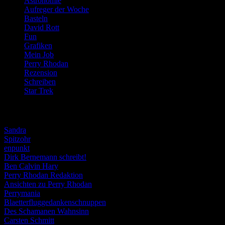
Astronomie
(21)
Aufreger der Woche
(214)
Basteln
(71)
David Rott
(39)
Fun
(84)
Grafiken
(57)
Mein Job
(51)
Perry Rhodan
(616)
Rezension
(463)
Schreiben
(190)
Star Trek
(155)
Weblogs
Sandra
Spitzohr
enpunkt
Dirk Bernemann schreibt!
Ben Calvin Hary
Perry Rhodan Redaktion
Ansichten zu Perry Rhodan
Perrymania
Blaetterfluggedankenschnuppen
Des Schamanen Wahnsinn
Carsten Schmitt