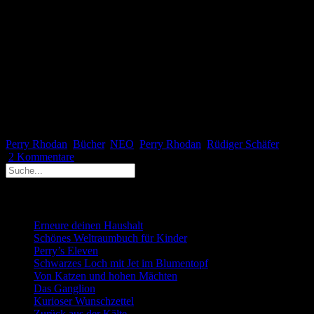
wäre ich mit Band 137 bei NEO ausgestiegen. Mein Mann hat das
schon längst getan. Ich weiß, das Science Fiction schon immer ein
Kind seiner Zeit ist, aber, wenn ich etwas über Massensterben,
Krieg und Vernichtung lesen wollte, dann schlage ich die Zeitung
auf oder schalte den Fernseher ein. In einer zukunftslosen Zeit wie
unserer Gegenwart ist es wichtiger den je, positive Visionen zu
zeigen. Und ich kann meine wenige Freizeit sinnvoller nutzen, als
der Vernichtung der Welt zuzusehen, zum Beispiel mit dem
Schreiben eigener Geschichten. Das werde ich nach Band 140
definitiv auch tun.
Perry Rhodan
Bücher
,
NEO
,
Perry Rhodan
,
Rüdiger Schäfer
2 Kommentare
Neueste Beiträge
Erneure deinen Haushalt
Schönes Weltraumbuch für Kinder
Perry’s Eleven
Schwarzes Loch mit Jet im Blumentopf
Von Katzen und hohen Mächten
Das Ganglion
Kurioser Wunschzettel
Zurück aus der Kälte