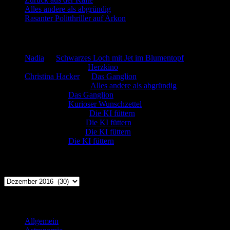
Alles andere als abgründig
Rasanter Politthriller auf Arkon
Neueste Kommentare
Nadia
zu
Schwarzes Loch mit Jet im Blumentopf
Marion. Detzler
zu
Herzkino
Christina Hacker
zu
Das Ganglion
Gerfried Wagner
zu
Alles andere als abgründig
:-) Sandra
zu
Das Ganglion
:-) Sandra
zu
Kurioser Wunschzettel
Rüdiger Schäfer
zu
Die KI füttern
Johannes Kreis
zu
Die KI füttern
Robert Prätzler
zu
Die KI füttern
:-) Sandra
zu
Die KI füttern
Archiv
Archiv
Kategorien
Allgemein
(919)