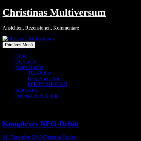
Zum
Christinas Multiversum
Inhalt
springen
Ansichten, Rezensionen, Kommentare
Primäres Menü
Home
Über mich
Meine Bücher
TCai-Reihe
Deep Space Nine
PERRY RHODAN
Impressum
Datenschutzerklärung
Tag:
21. Dezember 2016
Komplexes NEO-Debüt
21. Dezember 2016
Christina Hacker