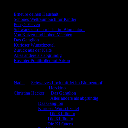
Neueste Beiträge
Erneure deinen Haushalt
Schönes Weltraumbuch für Kinder
Perry’s Eleven
Schwarzes Loch mit Jet im Blumentopf
Von Katzen und hohen Mächten
Das Ganglion
Kurioser Wunschzettel
Zurück aus der Kälte
Alles andere als abgründig
Rasanter Politthriller auf Arkon
Neueste Kommentare
Nadia
zu
Schwarzes Loch mit Jet im Blumentopf
Marion. Detzler
zu
Herzkino
Christina Hacker
zu
Das Ganglion
Gerfried Wagner
zu
Alles andere als abgründig
:-) Sandra
zu
Das Ganglion
:-) Sandra
zu
Kurioser Wunschzettel
Rüdiger Schäfer
zu
Die KI füttern
Johannes Kreis
zu
Die KI füttern
Robert Prätzler
zu
Die KI füttern