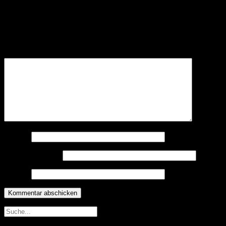
Schreibe einen Kommentar
Deine E-Mail-Adresse wird nicht veröffentlicht.
Erforderliche
Felder sind mit
*
markiert
Kommentar
*
Name
*
E-Mail-Adresse
*
Website