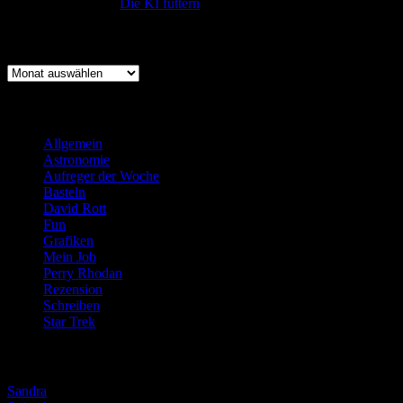
:-) Sandra
zu
Die KI füttern
Archiv
Archiv
Kategorien
Allgemein
(919)
Astronomie
(21)
Aufreger der Woche
(214)
Basteln
(71)
David Rott
(39)
Fun
(84)
Grafiken
(57)
Mein Job
(51)
Perry Rhodan
(616)
Rezension
(463)
Schreiben
(190)
Star Trek
(155)
Weblogs
Sandra