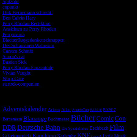
Spitzohr
enpunkt
Dirk Bernemann schreibt!
Ben Calvin Hary
Perry Rhodan Redaktion
Ansichten zu Perry Rhodan
Perrymania
Blaetterfluggedankenschnuppen
Des Schamanen Wahnsinn
Carsten Schmitt
Simon's cat
Bastian Sick
Perry Rhodan-Fanzentrale
Vivian Vaught
Warp-Core
startrek-companion
Schlagwörter
Adventskalender
Arkon
Atlan
AustriaCon
BA2017
BA2016
Bücher
Comic
Con
Blauauge
Buchmesse
Bernemann
Film
Deutsche Bahn
DDR
Eschbach
Die Spezialisten
KNF
Kamihimo
Geheimprojekt
Karlsruhe
Lyrik
Musik
Love A