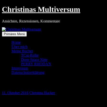
Zum
Christinas Multiversum
Inhalt
springen
Ansichten, Rezensionen, Kommentare
Primäres Menü
Home
Über mich
Meine Bücher
TCai-Reihe
Deep Space Nine
PERRY RHODAN
Impressum
Datenschutzerklärung
Im Licht der Öffentlichkeit
11. Oktober 2016
Christina Hacker
Jetzt hätte ich es doch beinahe vergessen von der aufregendsten
Begebenheit am Rande des Austria Con zu erzählen.