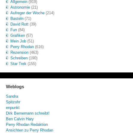
Allgemein
(919)
Astronomie
(21)
Aufreger der Woche
(214)
Basteln
(71)
David Rott
(39)
Fun
(84)
Grafiken
(57)
Mein Job
(51)
Perry Rhodan
(616)
Rezension
(463)
Schreiben
(190)
Star Trek
(155)
Weblogs
Sandra
Spitzohr
enpunkt
Dirk Bernemann schreibt!
Ben Calvin Hary
Perry Rhodan Redaktion
Ansichten zu Perry Rhodan