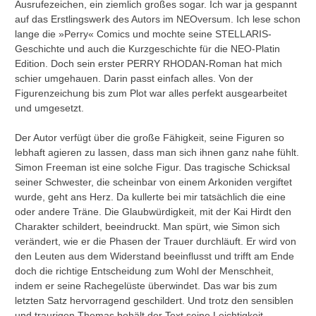
Ausrufezeichen, ein ziemlich großes sogar. Ich war ja gespannt
auf das Erstlingswerk des Autors im NEOversum. Ich lese schon
lange die »Perry« Comics und mochte seine STELLARIS-
Geschichte und auch die Kurzgeschichte für die NEO-Platin
Edition. Doch sein erster PERRY RHODAN-Roman hat mich
schier umgehauen. Darin passt einfach alles. Von der
Figurenzeichung bis zum Plot war alles perfekt ausgearbeitet
und umgesetzt.
Der Autor verfügt über die große Fähigkeit, seine Figuren so
lebhaft agieren zu lassen, dass man sich ihnen ganz nahe fühlt.
Simon Freeman ist eine solche Figur. Das tragische Schicksal
seiner Schwester, die scheinbar von einem Arkoniden vergiftet
wurde, geht ans Herz. Da kullerte bei mir tatsächlich die eine
oder andere Träne. Die Glaubwürdigkeit, mit der Kai Hirdt den
Charakter schildert, beeindruckt. Man spürt, wie Simon sich
verändert, wie er die Phasen der Trauer durchläuft. Er wird von
den Leuten aus dem Widerstand beeinflusst und trifft am Ende
doch die richtige Entscheidung zum Wohl der Menschheit,
indem er seine Rachegelüste überwindet. Das war bis zum
letzten Satz hervorragend geschildert. Und trotz den sensiblen
und traurigen Themas behält der Text seine Leichtigkeit.