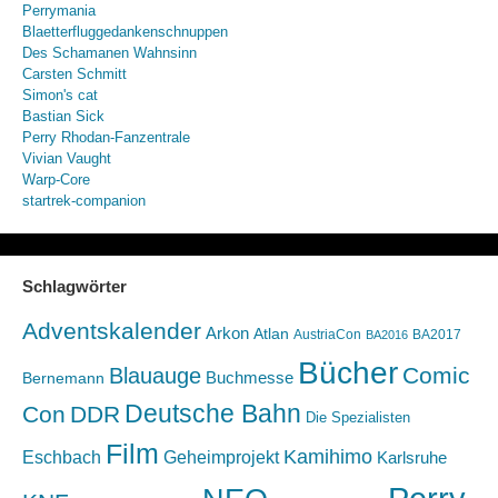
Perrymania
Blaetterfluggedankenschnuppen
Des Schamanen Wahnsinn
Carsten Schmitt
Simon's cat
Bastian Sick
Perry Rhodan-Fanzentrale
Vivian Vaught
Warp-Core
startrek-companion
Schlagwörter
Adventskalender
Arkon
Atlan
AustriaCon
BA2017
BA2016
Bücher
Comic
Blauauge
Buchmesse
Bernemann
Deutsche Bahn
Con
DDR
Die Spezialisten
Film
Kamihimo
Eschbach
Geheimprojekt
Karlsruhe