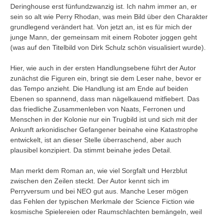
Deringhouse erst fünfundzwanzig ist. Ich nahm immer an, er
sein so alt wie Perry Rhodan, was mein Bild über den Charakter
grundlegend verändert hat. Von jetzt an, ist es für mich der
junge Mann, der gemeinsam mit einem Roboter joggen geht
(was auf den Titelbild von Dirk Schulz schön visualisiert wurde).
Hier, wie auch in der ersten Handlungsebene führt der Autor
zunächst die Figuren ein, bringt sie dem Leser nahe, bevor er
das Tempo anzieht. Die Handlung ist am Ende auf beiden
Ebenen so spannend, dass man nägelkauend mitfiebert. Das
das friedliche Zusammenleben von Naats, Ferronen und
Menschen in der Kolonie nur ein Trugbild ist und sich mit der
Ankunft arkonidischer Gefangener beinahe eine Katastrophe
entwickelt, ist an dieser Stelle überraschend, aber auch
plausibel konzipiert. Da stimmt beinahe jedes Detail.
Man merkt dem Roman an, wie viel Sorgfalt und Herzblut
zwischen den Zeilen steckt. Der Autor kennt sich im
Perryversum und bei NEO gut aus. Manche Leser mögen
das Fehlen der typischen Merkmale der Science Fiction wie
kosmische Spielereien oder Raumschlachten bemängeln, weil