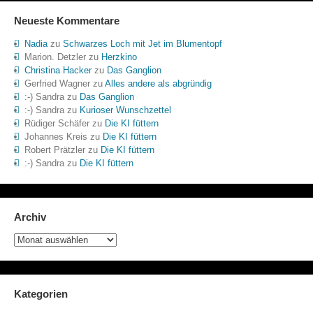
Neueste Kommentare
Nadia
zu
Schwarzes Loch mit Jet im Blumentopf
Marion. Detzler
zu
Herzkino
Christina Hacker
zu
Das Ganglion
Gerfried Wagner
zu
Alles andere als abgründig
:-) Sandra
zu
Das Ganglion
:-) Sandra
zu
Kurioser Wunschzettel
Rüdiger Schäfer
zu
Die KI füttern
Johannes Kreis
zu
Die KI füttern
Robert Prätzler
zu
Die KI füttern
:-) Sandra
zu
Die KI füttern
Archiv
Archiv
Kategorien