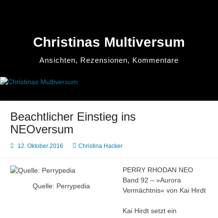
Zum
Inhalt
springen
Christinas Multiversum
Ansichten, Rezensionen, Kommentare
Beachtlicher Einstieg ins
NEOversum
12. Oktober 2016
Christina Hacker
PERRY RHODAN NEO
Band 92 – »Aurora
Quelle: Perrypedia
Vermächtnis« von Kai Hirdt
Kai Hirdt setzt ein