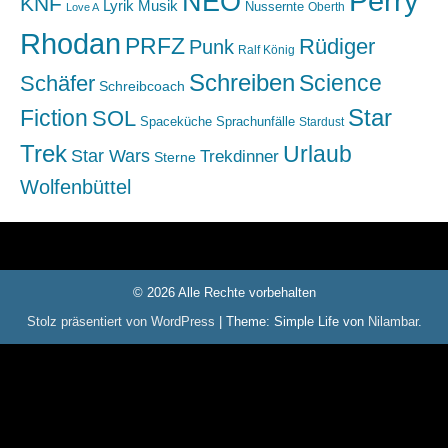
Perry
NEO
KNF
Lyrik
Musik
Nussernte
Oberth
Love A
Rhodan
PRFZ
Rüdiger
Punk
Ralf König
Schreiben
Science
Schäfer
Schreibcoach
Star
Fiction
SOL
Spaceküche
Sprachunfälle
Stardust
Trek
Urlaub
Star Wars
Trekdinner
Sterne
Wolfenbüttel
© 2026 Alle Rechte vorbehalten
Stolz präsentiert von WordPress
|
Theme: Simple Life von
Nilambar
.