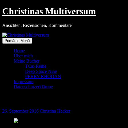
Zum
Christinas Multiversum
Inhalt
springen
Ansichten, Rezensionen, Kommentare
Primäres Menü
Home
Über mich
Meine Bücher
TCai-Reihe
Deep Space Nine
PERRY RHODAN
Impressum
Datenschutzerklärung
Im Herzen Andromedas
26. September 2016
Christina Hacker
Quelle: Perrypedia