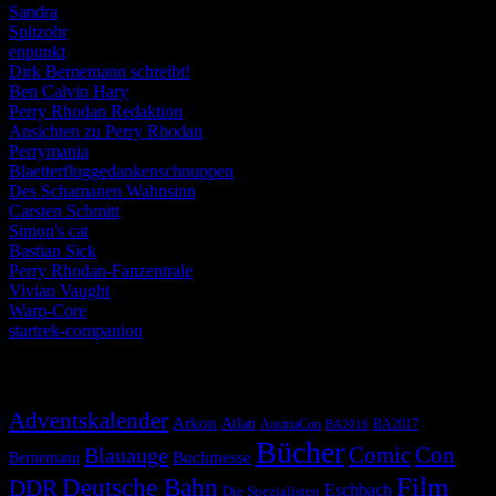
Sandra
Spitzohr
enpunkt
Dirk Bernemann schreibt!
Ben Calvin Hary
Perry Rhodan Redaktion
Ansichten zu Perry Rhodan
Perrymania
Blaetterfluggedankenschnuppen
Des Schamanen Wahnsinn
Carsten Schmitt
Simon's cat
Bastian Sick
Perry Rhodan-Fanzentrale
Vivian Vaught
Warp-Core
startrek-companion
Schlagwörter
Adventskalender
Arkon
Atlan
AustriaCon
BA2017
BA2016
Bücher
Comic
Con
Blauauge
Buchmesse
Bernemann
Film
Deutsche Bahn
DDR
Eschbach
Die Spezialisten