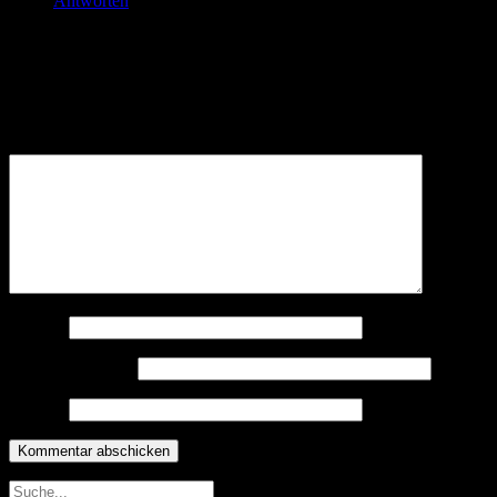
Antworten
Schreibe einen Kommentar
Deine E-Mail-Adresse wird nicht veröffentlicht.
Erforderliche
Felder sind mit
*
markiert
Kommentar
*
Name
*
E-Mail-Adresse
*
Website