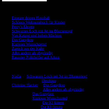
Neueste Beiträge
Erneure deinen Haushalt
Schönes Weltraumbuch für Kinder
Perry’s Eleven
Schwarzes Loch mit Jet im Blumentopf
Von Katzen und hohen Mächten
Das Ganglion
Kurioser Wunschzettel
Zurück aus der Kälte
Alles andere als abgründig
Rasanter Politthriller auf Arkon
Neueste Kommentare
Nadia
zu
Schwarzes Loch mit Jet im Blumentopf
Marion. Detzler
zu
Herzkino
Christina Hacker
zu
Das Ganglion
Gerfried Wagner
zu
Alles andere als abgründig
:-) Sandra
zu
Das Ganglion
:-) Sandra
zu
Kurioser Wunschzettel
Rüdiger Schäfer
zu
Die KI füttern
Johannes Kreis
zu
Die KI füttern