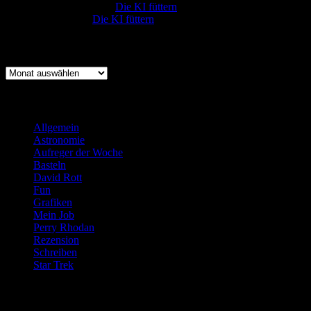
Robert Prätzler
zu
Die KI füttern
:-) Sandra
zu
Die KI füttern
Archiv
Archiv
Kategorien
Allgemein
(919)
Astronomie
(21)
Aufreger der Woche
(214)
Basteln
(71)
David Rott
(39)
Fun
(84)
Grafiken
(57)
Mein Job
(51)
Perry Rhodan
(616)
Rezension
(463)
Schreiben
(190)
Star Trek
(155)
Weblogs