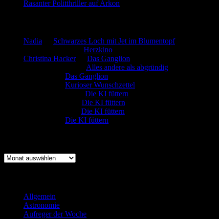
Rasanter Politthriller auf Arkon
Neueste Kommentare
Nadia
zu
Schwarzes Loch mit Jet im Blumentopf
Marion. Detzler
zu
Herzkino
Christina Hacker
zu
Das Ganglion
Gerfried Wagner
zu
Alles andere als abgründig
:-) Sandra
zu
Das Ganglion
:-) Sandra
zu
Kurioser Wunschzettel
Rüdiger Schäfer
zu
Die KI füttern
Johannes Kreis
zu
Die KI füttern
Robert Prätzler
zu
Die KI füttern
:-) Sandra
zu
Die KI füttern
Archiv
Archiv
Kategorien
Allgemein
(919)
Astronomie
(21)
Aufreger der Woche
(214)