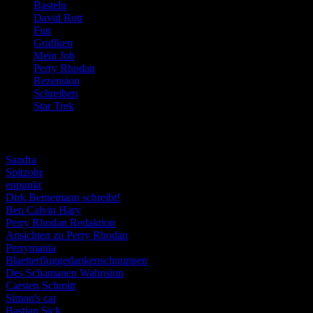
Basteln
(71)
David Rott
(39)
Fun
(84)
Grafiken
(57)
Mein Job
(51)
Perry Rhodan
(616)
Rezension
(463)
Schreiben
(190)
Star Trek
(155)
Weblogs
Sandra
Spitzohr
enpunkt
Dirk Bernemann schreibt!
Ben Calvin Hary
Perry Rhodan Redaktion
Ansichten zu Perry Rhodan
Perrymania
Blaetterfluggedankenschnuppen
Des Schamanen Wahnsinn
Carsten Schmitt
Simon's cat
Bastian Sick