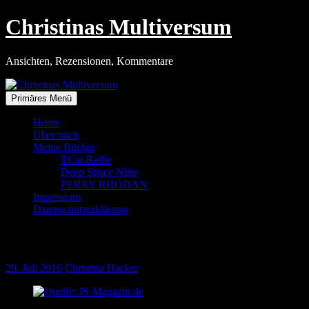
Zum
Christinas Multiversum
Inhalt
springen
Ansichten, Rezensionen, Kommentare
Primäres Menü
Home
Über mich
Meine Bücher
TCai-Reihe
Deep Space Nine
PERRY RHODAN
Impressum
Datenschutzerklärung
Religion im Bundeswehreinsatz
29. Juli 2016
Christina Hacker
Quelle: JS-Magazin.de