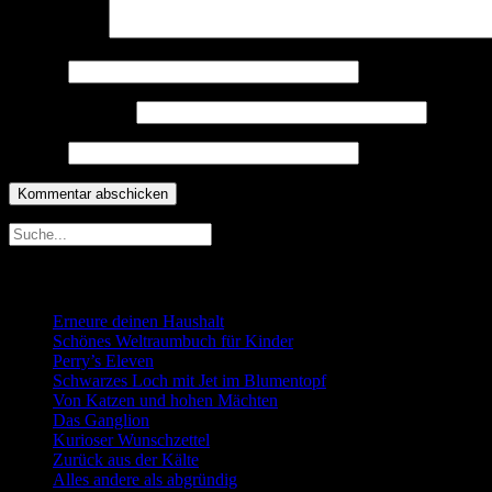
Kommentar
*
Name
*
E-Mail-Adresse
*
Website
Neueste Beiträge
Erneure deinen Haushalt
Schönes Weltraumbuch für Kinder
Perry’s Eleven
Schwarzes Loch mit Jet im Blumentopf
Von Katzen und hohen Mächten
Das Ganglion
Kurioser Wunschzettel
Zurück aus der Kälte
Alles andere als abgründig