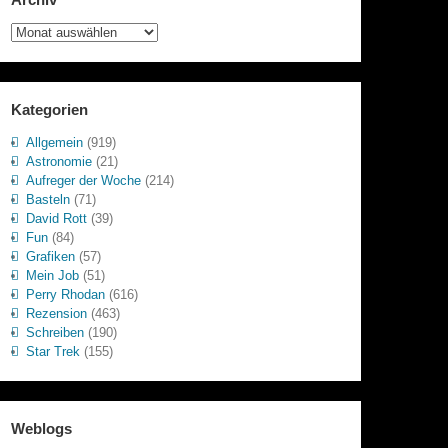
Archiv
Kategorien
Allgemein
(919)
Astronomie
(21)
Aufreger der Woche
(214)
Basteln
(71)
David Rott
(39)
Fun
(84)
Grafiken
(57)
Mein Job
(51)
Perry Rhodan
(616)
Rezension
(463)
Schreiben
(190)
Star Trek
(155)
Weblogs