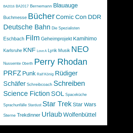
Blauauge
Bernemann
BA2017
BA2016
Bücher
Comic
Con
DDR
Buchmesse
Deutsche Bahn
Die Spezialisten
Film
Kamihimo
Eschbach
Geheimprojekt
NEO
KNF
Karlsruhe
Lyrik
Musik
Love A
Perry Rhodan
Nussernte
Oberth
PRFZ
Rüdiger
Punk
Ralf König
Schreiben
Schäfer
Schreibcoach
Science Fiction
SOL
Spaceküche
Star Trek
Star Wars
Sprachunfälle
Stardust
Urlaub
Wolfenbüttel
Trekdinner
Sterne