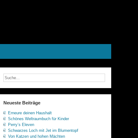
Neueste Beiträge
Erneure deinen Haushalt
Schönes Weltraumbuch für Kinder
Perry’s Eleven
Schwarzes Loch mit Jet im Blumentopf
Von Katzen und hohen Mächten