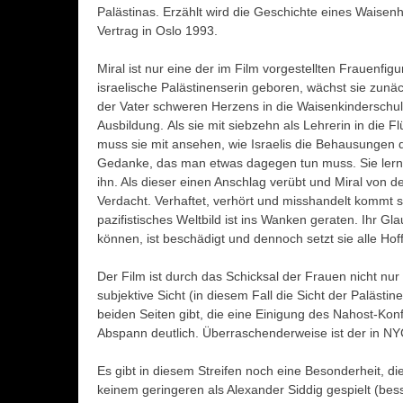
Palästinas. Erzählt wird die Geschichte eines Waise
Vertrag in Oslo 1993.
Miral ist nur eine der im Film vorgestellten Frauenfi
israelische Palästinenserin geboren, wächst sie zunäc
der Vater schweren Herzens in die Waisenkinderschule.
Ausbildung. Als sie mit siebzehn als Lehrerin in die F
muss sie mit ansehen, wie Israelis die Behausungen d
Gedanke, das man etwas dagegen tun muss. Sie lernt
ihn. Als dieser einen Anschlag verübt und Miral von de
Verdacht. Verhaftet, verhört und misshandelt kommt s
pazifistisches Weltbild ist ins Wanken geraten. Ihr 
können, ist beschädigt und dennoch setzt sie alle H
Der Film ist durch das Schicksal der Frauen nicht nur
subjektive Sicht (in diesem Fall die Sicht der Palästi
beiden Seiten gibt, die eine Einigung des Nahost-Ko
Abspann deutlich. Überraschenderweise ist der in NY
Es gibt in diesem Streifen noch eine Besonderheit, di
keinem geringeren als Alexander Siddig gespielt (bess