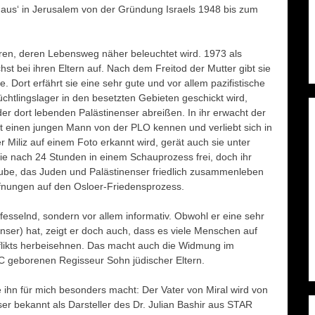
nhaus‘ in Jerusalem von der Gründung Israels 1948 bis zum
guren, deren Lebensweg näher beleuchtet wird. 1973 als
hst bei ihren Eltern auf. Nach dem Freitod der Mutter gibt sie
 Dort erfährt sie eine sehr gute und vor allem pazifistische
lüchtlingslager in den besetzten Gebieten geschickt wird,
er dort lebenden Palästinenser abreißen. In ihr erwacht der
 einen jungen Mann von der PLO kennen und verliebt sich in
r Miliz auf einem Foto erkannt wird, gerät auch sie unter
ie nach 24 Stunden in einem Schauprozess frei, doch ihr
Glaube, das Juden und Palästinenser friedlich zusammenleben
offnungen auf den Osloer-Friedensprozess.
 fesselnd, sondern vor allem informativ. Obwohl er eine sehr
nenser) hat, zeigt er doch auch, dass es viele Menschen auf
nflikts herbeisehnen. Das macht auch die Widmung im
C geborenen Regisseur Sohn jüdischer Eltern.
e ihn für mich besonders macht: Der Vater von Miral wird von
er bekannt als Darsteller des Dr. Julian Bashir aus STAR