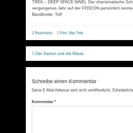
TREK – DEEP SPACE NINE). Der charismatische Schaus
vergangenes Jahr auf der FEDCON persönlich kennenler
Bandbreite. Toll!
Rezension
Film
,
Star Trek
Beitragsnavigation
Der Karton und die Mieze
Schreibe einen Kommentar
Deine E-Mail-Adresse wird nicht veröffentlicht.
Erforderlich
Kommentar
*