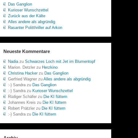
Das Ganglion
Kurioser Wunschzettel
Zurück aus der Kälte
Alles andere als abgründig
Rasanter Politthriller auf Arkon
Neueste Kommentare
Nadia
zu
Schwarzes Loch mit Jet im Blumentopf
Marion. Detzler
zu
Herzkino
Christina Hacker
zu
Das Ganglion
Gerfried Wagner
zu
Alles andere als abgründig
:-) Sandra
zu
Das Ganglion
:-) Sandra
zu
Kurioser Wunschzettel
Rüdiger Schäfer
zu
Die KI füttern
Johannes Kreis
zu
Die KI füttern
Robert Prätzler
zu
Die KI füttern
:-) Sandra
zu
Die KI füttern
Archiv