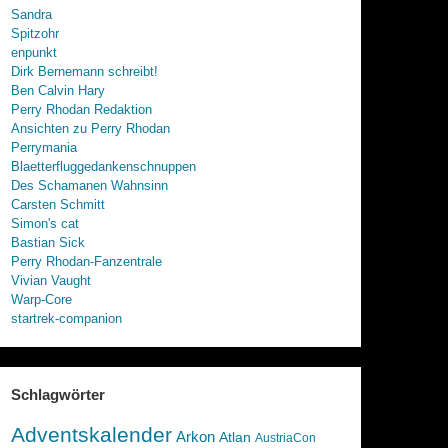
Sandra
Spitzohr
enpunkt
Dirk Bernemann schreibt!
Ben Calvin Hary
Perry Rhodan Redaktion
Ansichten zu Perry Rhodan
Perrymania
Blaetterfluggedankenschnuppen
Des Schamanen Wahnsinn
Carsten Schmitt
Simon's cat
Bastian Sick
Perry Rhodan-Fanzentrale
Vivian Vaught
Warp-Core
startrek-companion
Schlagwörter
Adventskalender
Arkon
Atlan
AustriaCon