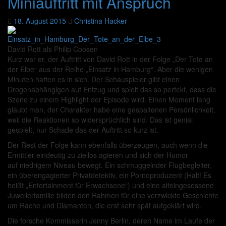
Miniauftritt mit Anspruch
18. August 2015
Christina Hacker
David Rott als Philip Coosen
Kurz war er, der Auftritt von David Rott in der Folge „Der Tote an
der Elbe“ aus der Reihe „Einsatz in Hamburg“. Aber die wenigen
Minuten hatten es in sich. Der Schauspieler gibt einen
Drogenabhängigen auf Entzug und spielt das so perfekt, dass die
Szene zu einem Highlight der Episode wird. Einen Moment lang
glaubt man, der Charakter habe eine gespaltenen Persönlichkeit,
weil die Reaktionen so widersprüchlich sind. Das ist genial
gespielt, nur Schade das der Auftritt so kurz ist.
Der Rest der Folge kann ebenfalls überzeugen, auch wenn die
Ermittler eindeutig zu ziellos agieren und sich der Humor
auf niedrigem Niveau bewegt. Ein schmuggelnder Flugbegleiter,
ein überengagierter Privatdetektiv, ein Pornoproduzent (Halt! Es
heißt „Entertainment für Erwachsene“) und eine alteingesessene
Juwelierfamilie bilden den Rahmen für eine verzwickte Geschichte
um Rache und Diamanten, die erst sehr spät aufgeklärt wird.
Die forsche Kommissarin Jenny Berlin, deren Name im Laufe der