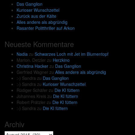
Das Ganglion
Kurioser Wunschzettel
Zurück aus der Kälte
Alles andere als abgründig
Rasanter Politthriller auf Arkon
Neueste Kommentare
Nadia
zu
Schwarzes Loch mit Jet im Blumentopf
Marion. Detzler
zu
Herzkino
Christina Hacker
zu
Das Ganglion
Gerfried Wagner
zu
Alles andere als abgründig
:-) Sandra
zu
Das Ganglion
:-) Sandra
zu
Kurioser Wunschzettel
Rüdiger Schäfer
zu
Die KI füttern
Johannes Kreis
zu
Die KI füttern
Robert Prätzler
zu
Die KI füttern
:-) Sandra
zu
Die KI füttern
Archiv
Archiv