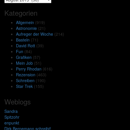
Kategorien
Allgemein
(919)
Astronomie
(21)
Aufreger der Woche
(214)
Basteln
(71)
David Rott
(39)
Fun
(84)
Grafiken
(57)
Mein Job
(51)
Perry Rhodan
(616)
Rezension
(463)
Schreiben
(190)
Star Trek
(155)
Weblogs
Sandra
Spitzohr
enpunkt
Dirk Bernemann schreibt!