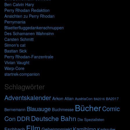
Ben Calvin Hary
Perry Rhodan Redaktion
Ansichten zu Perry Rhodan
Perrymania
Blaetterfluggedankenschnuppen
Des Schamanen Wahnsinn
Carsten Schmitt
Simon's cat
Bastian Sick
Perry Rhodan-Fanzentrale
Vivian Vaught
Warp-Core
startrek-companion
Schlagwörter
Adventskalender
Arkon
Atlan
AustriaCon
BA2017
BA2016
Bücher
Comic
Blauauge
Buchmesse
Bernemann
Deutsche Bahn
Con
DDR
Die Spezialisten
Film
Kamihimo
Eschbach
Geheimprojekt
Karlsruhe