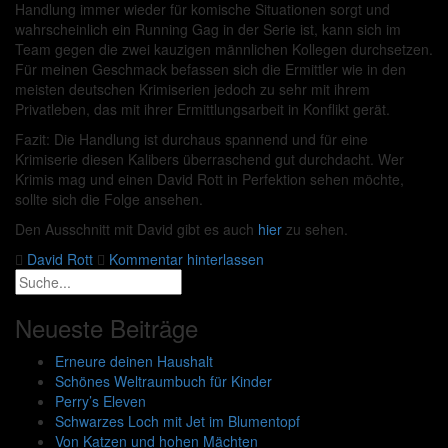
Handlung immer wieder für komische Situationen sorgt und
wahrscheinlich ein Running Gag in der Serie ist, kann sich im
Team gegen die zwei kauzigen männlichen Kollegen durchsetzen.
Für meinen Geschmack befassen sich die Ermittler wie in den
meisten deutschen Krimiserien jedoch zu sehr mit ihrem
Privatleben, das mit ihrer Ermittlungsarbeit in Konflikt gerät.
Fazit: Die Handlung ist durchaus spannend und für eine
Krimiserie diesen Kalibers überraschend gut durchdacht. Wer
Krimis mag und einen David Rott in Perfektion sehen möchte,
sollte sich die Folge ansehen.
Den Ausschnitt mit David gibt es auch
hier
zu sehen.
David Rott
Kommentar hinterlassen
Neueste Beiträge
Erneure deinen Haushalt
Schönes Weltraumbuch für Kinder
Perry’s Eleven
Schwarzes Loch mit Jet im Blumentopf
Von Katzen und hohen Mächten