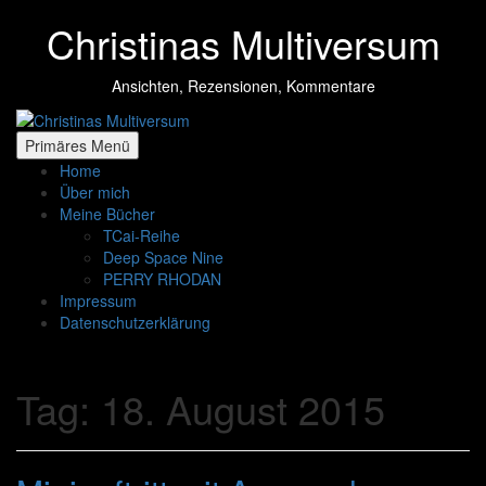
Zum
Christinas Multiversum
Inhalt
springen
Ansichten, Rezensionen, Kommentare
Primäres Menü
Home
Über mich
Meine Bücher
TCai-Reihe
Deep Space Nine
PERRY RHODAN
Impressum
Datenschutzerklärung
Tag:
18. August 2015