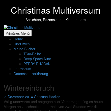
Zum
Christinas Multiversum
Inhalt
springen
Ansichten, Rezensionen, Kommentare
Primäres Menü
Home
Über mich
Meine Bücher
TCai-Reihe
Deep Space Nine
PERRY RHODAN
Impressum
Datenschutzerklärung
Wintereinbruch
2. Dezember 2014
Christina Hacker
Völlig unerwartet und entgegen aller Vorhersagen fing es heute
Morgen an zu schneien. Innerhalb von zwei Stunden war die