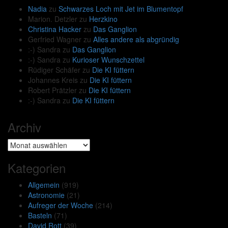
Nadia
zu
Schwarzes Loch mit Jet im Blumentopf
Marion. Detzler
zu
Herzkino
Christina Hacker
zu
Das Ganglion
Gerfried Wagner
zu
Alles andere als abgründig
:-) Sandra
zu
Das Ganglion
:-) Sandra
zu
Kurioser Wunschzettel
Rüdiger Schäfer
zu
Die KI füttern
Johannes Kreis
zu
Die KI füttern
Robert Prätzler
zu
Die KI füttern
:-) Sandra
zu
Die KI füttern
Archiv
Archiv
Kategorien
Allgemein
(919)
Astronomie
(21)
Aufreger der Woche
(214)
Basteln
(71)
David Rott
(39)