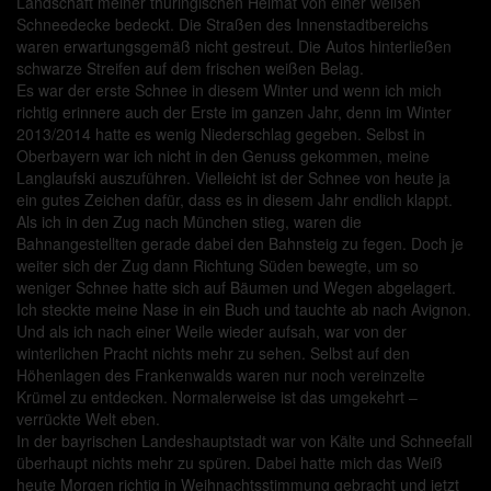
Landschaft meiner thüringischen Heimat von einer weißen
Schneedecke bedeckt. Die Straßen des Innenstadtbereichs
waren erwartungsgemäß nicht gestreut. Die Autos hinterließen
schwarze Streifen auf dem frischen weißen Belag.
Es war der erste Schnee in diesem Winter und wenn ich mich
richtig erinnere auch der Erste im ganzen Jahr, denn im Winter
2013/2014 hatte es wenig Niederschlag gegeben. Selbst in
Oberbayern war ich nicht in den Genuss gekommen, meine
Langlaufski auszuführen. Vielleicht ist der Schnee von heute ja
ein gutes Zeichen dafür, dass es in diesem Jahr endlich klappt.
Als ich in den Zug nach München stieg, waren die
Bahnangestellten gerade dabei den Bahnsteig zu fegen. Doch je
weiter sich der Zug dann Richtung Süden bewegte, um so
weniger Schnee hatte sich auf Bäumen und Wegen abgelagert.
Ich steckte meine Nase in ein Buch und tauchte ab nach Avignon.
Und als ich nach einer Weile wieder aufsah, war von der
winterlichen Pracht nichts mehr zu sehen. Selbst auf den
Höhenlagen des Frankenwalds waren nur noch vereinzelte
Krümel zu entdecken. Normalerweise ist das umgekehrt –
verrückte Welt eben.
In der bayrischen Landeshauptstadt war von Kälte und Schneefall
überhaupt nichts mehr zu spüren. Dabei hatte mich das Weiß
heute Morgen richtig in Weihnachtsstimmung gebracht und jetzt