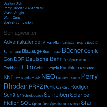
Bastian Sick
Perry Rhodan-Fanzentrale
Vivian Vaught
Warp-Core
startrek-companion
Schlagwörter
Adventskalender
Arkon
Atlan
AustriaCon
BA2017
BA2016
Bücher
Comic
Blauauge
Buchmesse
Bernemann
Deutsche Bahn
Con
DDR
Die Spezialisten
Film
Kamihimo
Eschbach
Geheimprojekt
Karlsruhe
Perry
NEO
KNF
Lyrik
Musik
Nussernte
Oberth
Love A
Rhodan
PRFZ
Rüdiger
Punk
Ralf König
Schreiben
Science
Schäfer
Schreibcoach
Star
Fiction
SOL
Spaceküche
Sprachunfälle
Stardust