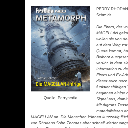
PERRY RHODAN N
Schmidt
Die Eltern, der 
MAGELLAN gekaper
wollen sie von d
auf dem Weg zur 
Quere kommt, ha
Beiboot ausgeset
verübt, in dem si
Information zu d
Eltern und Ex-Adm
dieser auch noch
funktionsfähigen
beginnen einige d
Quelle: Perrypedia
Signal aus, dami
Mit Algrons Tess
materialisieren d
MAGELLAN an. Die Menschen können kurzzeitig flü
von Rhodans Sohn Thomas aber schnell wieder einge