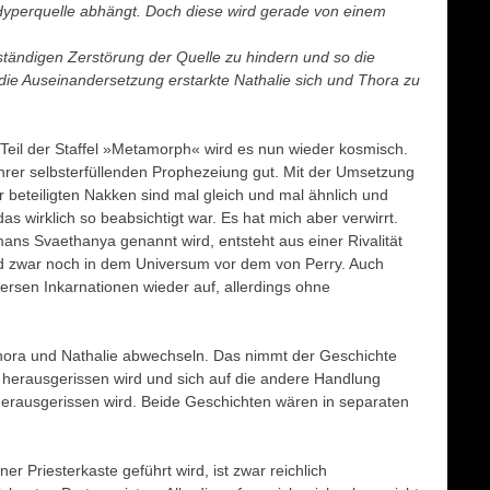
er Hyperquelle abhängt. Doch diese wird gerade von einem
ständigen Zerstörung der Quelle zu hindern und so die
h die Auseinandersetzung erstarkte Nathalie sich und Thora zu
il der Staffel »Metamorph« wird es nun wieder kosmisch.
ihrer selbsterfüllenden Prophezeiung gut. Mit der Umsetzung
r beteiligten Nakken sind mal gleich und mal ähnlich und
as wirklich so beabsichtigt war. Es hat mich aber verwirrt.
ns Svaethanya genannt wird, entsteht aus einer Rivalität
 zwar noch in dem Universum vor dem von Perry. Auch
ersen Inkarnationen wieder auf, allerdings ohne
Thora und Nathalie abwechseln. Das nimmt der Geschichte
 herausgerissen wird und sich auf die andere Handlung
herausgerissen wird. Beide Geschichten wären in separaten
iner Priesterkaste geführt wird, ist zwar reichlich