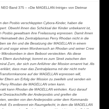
EO Band 375 – »Die MAGELLAN-Intrige« von Dietmar
von den Posbis verschleppten Cybora-Kinder, haben die
t. Obwohl ihnen das Schicksal der Kinder unbekannt ist,
en Posbis gewaltsam ihre Freilassung erpressen. Damit ihnen
Heimatwelt des Zentralplasmas Perry Rhodan nicht in die
ben sie ihn und die Besatzung der MAGELLAN in einem
zt und sogar einen Mordversuch an Rhodan und seiner Crew
e Mikrobomben in dem Beiboot versteckten. Als diese
en Eltern durchdringt, kommt es zum Streit zwischen den
iral Zurn, der sich zum Anführer der Mission ernannt hat. Als
 erklärt, dass man das Zentralplasma mit der nicht mehr
 Transformkanone auf der MAGELLAN erpressen will,
er Eltern am Erfolg der Mission zu zweifeln und senden ein
t Perry Rhodan die MAGELLAN orten kann.
erakt kann Rhodan die MAGELLAN einholen. Kurz darauf
rei Dreizackschiffe der Anderposbis und greifen die
chten, werden von den Anderposbis unter dem Kommando
holt. Es entbrennt ein Raumgefecht, in dem die MAGELLAN