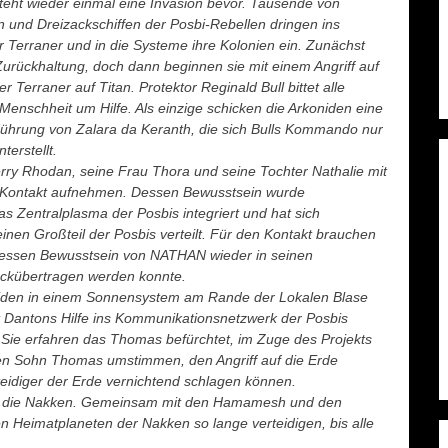
eht wieder einmal eine Invasion bevor. Tausende von
und Dreizackschiffen der Posbi-Rebellen dringen ins
 Terraner und in die Systeme ihre Kolonien ein. Zunächst
Zurückhaltung, doch dann beginnen sie mit einem Angriff auf
er Terraner auf Titan.
Protektor Reginald Bull bittet alle
enschheit um Hilfe. Als einzige schicken die Arkoniden eine
 Führung von Zalara da Keranth, die sich Bulls Kommando nur
terstellt.
erry Rhodan, seine Frau Thora und seine Tochter Nathalie mit
ontakt aufnehmen. Dessen Bewusstsein wurde
das Zentralplasma der Posbis integriert und hat sich
inen Großteil der Posbis verteilt. Für den Kontakt brauchen
dessen Bewusstsein von NATHAN wieder in seinen
ckübertragen werden konnte.
oiden in einem Sonnensystem am Rande der Lokalen Blase
t Dantons Hilfe ins Kommunikationsnetzwerk der Posbis
Sie erfahren das Thomas befürchtet, im Zuge des Projekts
n Sohn Thomas umstimmen, den Angriff auf die Erde
teidiger der Erde vernichtend schlagen können.
en die Nakken. Gemeinsam mit den Hamamesh und den
en Heimatplaneten der Nakken so lange verteidigen, bis alle