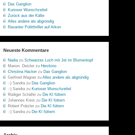
Das Ganglion
Kurioser Wunschzettel
Zurück aus der Kälte
Alles andere als abgründig
Rasanter Politthriller auf Arkon
Neueste Kommentare
Nadia
zu
Schwarzes Loch mit Jet im Blumentopf
Marion. Detzler
zu
Herzkino
Christina Hacker
zu
Das Ganglion
Gerfried Wagner
zu
Alles andere als abgründig
:-) Sandra
zu
Das Ganglion
:-) Sandra
zu
Kurioser Wunschzettel
Rüdiger Schäfer
zu
Die KI füttern
Johannes Kreis
zu
Die KI füttern
Robert Prätzler
zu
Die KI füttern
:-) Sandra
zu
Die KI füttern
Archiv