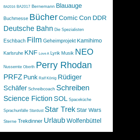
Blauauge
Bernemann
BA2017
BA2016
Bücher
Comic
Con
DDR
Buchmesse
Deutsche Bahn
Die Spezialisten
Film
Kamihimo
Eschbach
Geheimprojekt
NEO
KNF
Karlsruhe
Lyrik
Musik
Love A
Perry Rhodan
Nussernte
Oberth
PRFZ
Rüdiger
Punk
Ralf König
Schreiben
Schäfer
Schreibcoach
Science Fiction
SOL
Spaceküche
Star Trek
Star Wars
Sprachunfälle
Stardust
Urlaub
Wolfenbüttel
Trekdinner
Sterne