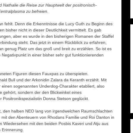
athalie die Reise zur Hauptwelt der positronisch-
entralplasma zu befreien.
an fehlt. Denn die Erkenntnisse die Lucy Guth zu Beginn des
sher nicht in dieser Deutlichkeit vermittelt. Es gab
gen, aber es wurde in den bisherigen Romanen der Staffel
erbindung steht. Das jetzt in einem Rückblick zu erfahren,
n genug Platz um das groß und breit zu erzählen. So ist es
 Negativpunkt in einer bisher sehr gut funktionierenden
chneten Figuren diesen Fauxpas zu überspielen.
ld Bull und der Arkonidin Zalara da Keranth erzählt. Mit
der einen sogenannten Underdog-Charakter etabliert, also
e gehört, sondern der den Blickwinkel eines
r Positronikspezialistin Donna Stetson geglückt.
et, den halben NEO lang von irgendwelchen Raumschlachten
e mit den Abenteuern von Rhodans Familie und Roi Danton in
in Wiedersehen mit den beiden Posbis Kaveri und Atju aus
in Erinnerung.