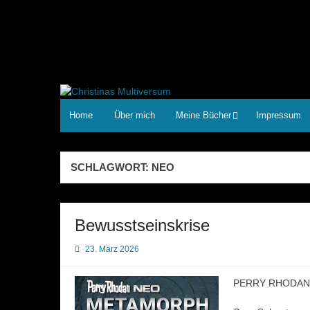
Zum
Inhalt
springen
Home
Über mich
Meine Bücher
Impressum
SCHLAGWORT:
NEO
Bewusstseinskrise
23. März 2026
PERRY RHODAN NE