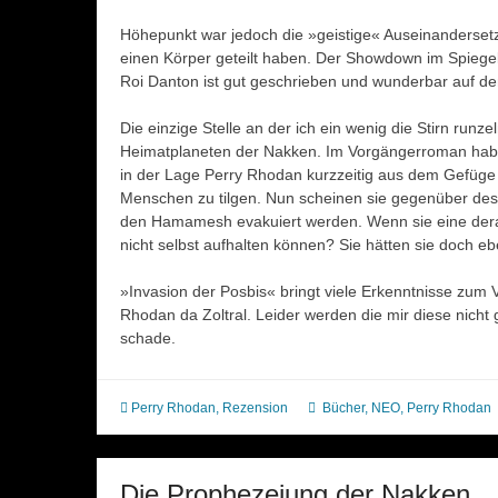
Höhepunkt war jedoch die »geistige« Auseinanderse
einen Körper geteilt haben. Der Showdown im Spiegel
Roi Danton ist gut geschrieben und wunderbar auf dem
Die einzige Stelle an der ich ein wenig die Stirn run
Heimatplaneten der Nakken. Im Vorgängerroman habe
in der Lage Perry Rhodan kurzzeitig aus dem Gefüge
Menschen zu tilgen. Nun scheinen sie gegenüber des A
den Hamamesh evakuiert werden. Wenn sie eine derar
nicht selbst aufhalten können? Sie hätten sie doch e
»Invasion der Posbis« bringt viele Erkenntnisse z
Rhodan da Zoltral. Leider werden die mir diese nicht
schade.
Perry Rhodan
,
Rezension
Bücher
,
NEO
,
Perry Rhodan
Die Prophezeiung der Nakken