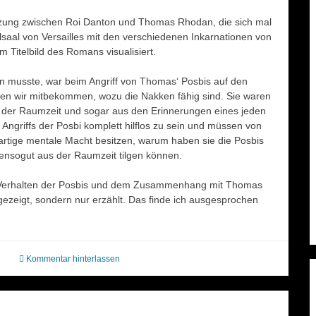
tzung zwischen Roi Danton und Thomas Rhodan, die sich mal
saal von Versailles mit den verschiedenen Inkarnationen von
 Titelbild des Romans visualisiert.
zeln musste, war beim Angriff von Thomas‘ Posbis auf den
n wir mitbekommen, wozu die Nakken fähig sind. Sie waren
 der Raumzeit und sogar aus den Erinnerungen eines jeden
ngriffs der Posbi komplett hilflos zu sein und müssen von
tige mentale Macht besitzen, warum haben sie die Posbis
bensogut aus der Raumzeit tilgen können.
um Verhalten der Posbis und dem Zusammenhang mit Thomas
 gezeigt, sondern nur erzählt. Das finde ich ausgesprochen
Kommentar hinterlassen