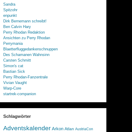
Sandra
Spitzohr
enpunkt
Dirk Bernemann schreibt!
Ben Calvin Hary
Perry Rhodan Redaktion
Ansichten zu Perry Rhodan
Perrymania
Blaetterfluggedankenschnuppen
Des Schamanen Wahnsinn
Carsten Schmitt
Simon's cat
Bastian Sick
Perry Rhodan-Fanzentrale
Vivian Vaught
Warp-Core
startrek-companion
Schlagwörter
Adventskalender
Arkon
Atlan
AustriaCon