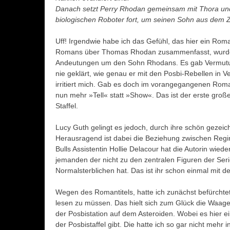
Danach setzt Perry Rhodan gemeinsam mit Thora und N
biologischen Roboter fort, um seinen Sohn aus dem Z
Uff! Irgendwie habe ich das Gefühl, das hier ein Rom
Romans über Thomas Rhodan zusammenfasst, wurden bi
Andeutungen um den Sohn Rhodans. Es gab Vermutun
nie geklärt, wie genau er mit den Posbi-Rebellen in V
irritiert mich. Gab es doch im vorangegangenen Roma
nun mehr »Tell« statt »Show«. Das ist der erste große
Staffel.
Lucy Guth gelingt es jedoch, durch ihre schön gezei
Herausragend ist dabei die Beziehung zwischen Regina
Bulls Assistentin Hollie Delacour hat die Autorin wie
jemanden der nicht zu den zentralen Figuren der Seri
Normalsterblichen hat. Das ist ihr schon einmal mit de
Wegen des Romantitels, hatte ich zunächst befürcht
lesen zu müssen. Das hielt sich zum Glück die Waag
der Posbistation auf dem Asteroiden. Wobei es hier e
der Posbistaffel gibt. Die hatte ich so gar nicht mehr 