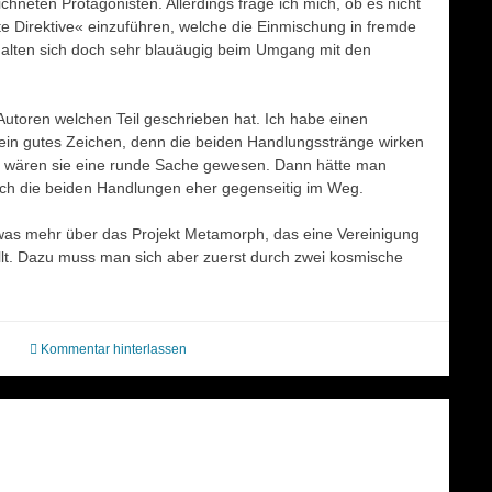
chneten Protagonisten. Allerdings frage ich mich, ob es nicht
Direktive« einzuführen, welche die Einmischung in fremde
rhalten sich doch sehr blauäugig beim Umgang mit den
Autoren welchen Teil geschrieben hat. Ich habe einen
r ein gutes Zeichen, denn die beiden Handlungsstränge wirken
nd, wären sie eine runde Sache gewesen. Dann hätte man
ch die beiden Handlungen eher gegenseitig im Weg.
twas mehr über das Projekt Metamorph, das eine Vereinigung
llt. Dazu muss man sich aber zuerst durch zwei kosmische
Kommentar hinterlassen