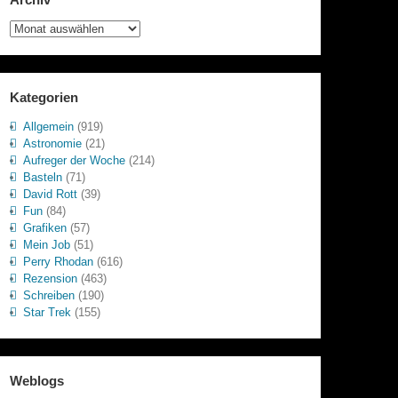
Archiv
Kategorien
Allgemein
(919)
Astronomie
(21)
Aufreger der Woche
(214)
Basteln
(71)
David Rott
(39)
Fun
(84)
Grafiken
(57)
Mein Job
(51)
Perry Rhodan
(616)
Rezension
(463)
Schreiben
(190)
Star Trek
(155)
Weblogs