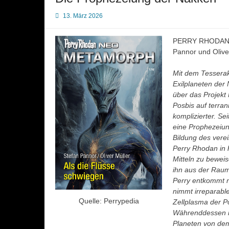
13. März 2026
PERRY RHODAN NE
Pannor und Olive
Mit dem Tesserak
Exilplaneten der
über das Projekt 
Posbis auf terran
komplizierter. S
eine Prophezeiung
Bildung des vere
Perry Rhodan in 
Mitteln zu beweis
ihn aus der Raumz
Perry entkommt n
nimmt irreparabl
Quelle: Perrypedia
Zellplasma der P
Währenddessen r
Planeten von dem