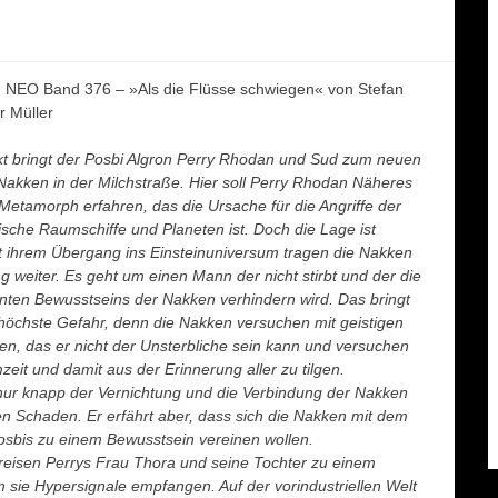
O Band 376 – »Als die Flüsse schwiegen« von Stefan
r Müller
t bringt der Posbi Algron Perry Rhodan und Sud zum neuen
 Nakken in der Milchstraße. Hier soll Perry Rhodan Näheres
Metamorph erfahren, das die Ursache für die Angriffe der
ische Raumschiffe und Planeten ist. Doch die Lage ist
eit ihrem Übergang ins Einsteinuniversum tragen die Nakken
 weiter. Es geht um einen Mann der nicht stirbt und der die
inten Bewusstseins der Nakken verhindern wird. Das bringt
höchste Gefahr, denn die Nakken versuchen mit geistigen
en, das er nicht der Unsterbliche sein kann und versuchen
eit und damit aus der Erinnerung aller zu tilgen.
ur knapp der Vernichtung und die Verbindung der Nakken
en Schaden. Er erfährt aber, dass sich die Nakken mit dem
osbis zu einem Bewusstsein vereinen wollen.
eisen Perrys Frau Thora und seine Tochter zu einem
 sie Hypersignale empfangen. Auf der vorindustriellen Welt