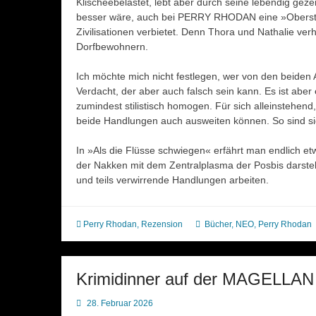
Klischeebelastet, lebt aber durch seine lebendig gezei
besser wäre, auch bei PERRY RHODAN eine »Oberste 
Zivilisationen verbietet. Denn Thora und Nathalie ve
Dorfbewohnern.
Ich möchte mich nicht festlegen, wer von den beiden 
Verdacht, der aber auch falsch sein kann. Es ist abe
zumindest stilistisch homogen. Für sich alleinstehe
beide Handlungen auch ausweiten können. So sind si
In »Als die Flüsse schwiegen« erfährt man endlich e
der Nakken mit dem Zentralplasma der Posbis darste
und teils verwirrende Handlungen arbeiten.
Perry Rhodan
,
Rezension
Bücher
,
NEO
,
Perry Rhodan
Krimidinner auf der MAGELLAN
28. Februar 2026