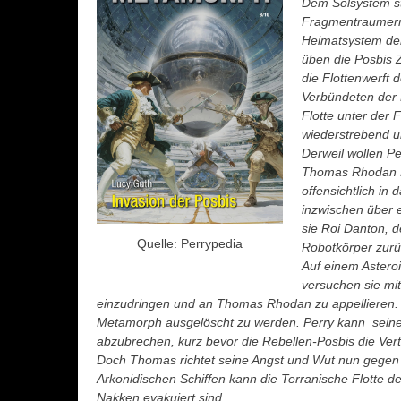
Dem Solsystem st
Fragmentraumern 
Heimatsystem der
üben die Posbis 
die Flottenwerft d
Verbündeten der M
Flotte unter der
wiederstrebend un
Derweil wollen P
Thomas Rhodan K
offensichtlich in 
inzwischen über e
sie Roi Danton, 
Quelle: Perrypedia
Robotkörper zurü
Auf einem Aster
versuchen sie mi
einzudringen und an Thomas Rhodan zu appellieren. 
Metamorph ausgelöscht zu werden. Perry kann seine
abzubrechen, kurz bevor die Rebellen-Posbis die Ver
Doch Thomas richtet seine Angst und Wut nun geg
Arkonidischen Schiffen kann die Terranische Flotte d
Nakken evakuiert sind.