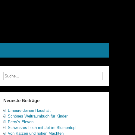
Neueste Beiträge
Erneure deinen Haushalt
Schönes Weltraumbuch für Kinder
Perry’s Eleven
Schwarzes Loch mit Jet im Blumentopf
Von Katzen und hohen Mächten