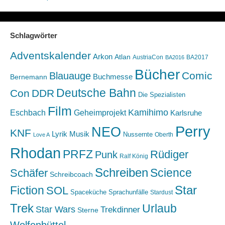
Schlagwörter
Adventskalender
Arkon
Atlan
AustriaCon
BA2017
BA2016
Bücher
Comic
Blauauge
Buchmesse
Bernemann
Deutsche Bahn
Con
DDR
Die Spezialisten
Film
Kamihimo
Eschbach
Geheimprojekt
Karlsruhe
Perry
NEO
KNF
Lyrik
Musik
Nussernte
Oberth
Love A
Rhodan
PRFZ
Rüdiger
Punk
Ralf König
Schreiben
Science
Schäfer
Schreibcoach
Star
Fiction
SOL
Spaceküche
Sprachunfälle
Stardust
Trek
Urlaub
Star Wars
Trekdinner
Sterne
Wolfenbüttel