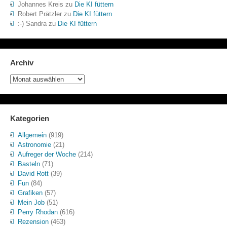
Johannes Kreis
zu
Die KI füttern
Robert Prätzler
zu
Die KI füttern
:-) Sandra
zu
Die KI füttern
Archiv
Archiv
Kategorien
Allgemein
(919)
Astronomie
(21)
Aufreger der Woche
(214)
Basteln
(71)
David Rott
(39)
Fun
(84)
Grafiken
(57)
Mein Job
(51)
Perry Rhodan
(616)
Rezension
(463)