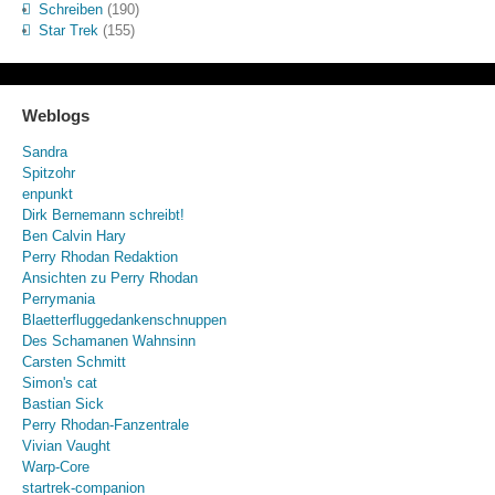
Schreiben
(190)
Star Trek
(155)
Weblogs
Sandra
Spitzohr
enpunkt
Dirk Bernemann schreibt!
Ben Calvin Hary
Perry Rhodan Redaktion
Ansichten zu Perry Rhodan
Perrymania
Blaetterfluggedankenschnuppen
Des Schamanen Wahnsinn
Carsten Schmitt
Simon's cat
Bastian Sick
Perry Rhodan-Fanzentrale
Vivian Vaught
Warp-Core
startrek-companion