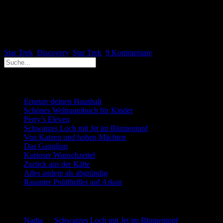
Für diejenigen, die das nicht mitmachen wollen, bleibt entweder der
Kauf von DVDs oder Blu-Rays oder eine digitale Kopie bei
Amazon Prime. Wer das Geld nicht hat, schaut beim TV-Sender
Tele5 vorbei. Irgendeine Star Trek-Serie läuft dort immer.
Star Trek
Discovery
,
Star Trek
9 Kommentare
Neueste Beiträge
Erneure deinen Haushalt
Schönes Weltraumbuch für Kinder
Perry’s Eleven
Schwarzes Loch mit Jet im Blumentopf
Von Katzen und hohen Mächten
Das Ganglion
Kurioser Wunschzettel
Zurück aus der Kälte
Alles andere als abgründig
Rasanter Politthriller auf Arkon
Neueste Kommentare
Nadia
zu
Schwarzes Loch mit Jet im Blumentopf