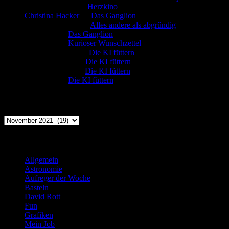
Marion. Detzler
zu
Herzkino
Christina Hacker
zu
Das Ganglion
Gerfried Wagner
zu
Alles andere als abgründig
:-) Sandra
zu
Das Ganglion
:-) Sandra
zu
Kurioser Wunschzettel
Rüdiger Schäfer
zu
Die KI füttern
Johannes Kreis
zu
Die KI füttern
Robert Prätzler
zu
Die KI füttern
:-) Sandra
zu
Die KI füttern
Archiv
Archiv
Kategorien
Allgemein
(919)
Astronomie
(21)
Aufreger der Woche
(214)
Basteln
(71)
David Rott
(39)
Fun
(84)
Grafiken
(57)
Mein Job
(51)