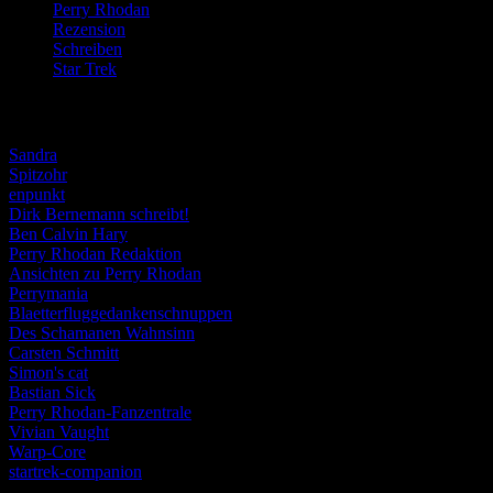
Perry Rhodan
(616)
Rezension
(463)
Schreiben
(190)
Star Trek
(155)
Weblogs
Sandra
Spitzohr
enpunkt
Dirk Bernemann schreibt!
Ben Calvin Hary
Perry Rhodan Redaktion
Ansichten zu Perry Rhodan
Perrymania
Blaetterfluggedankenschnuppen
Des Schamanen Wahnsinn
Carsten Schmitt
Simon's cat
Bastian Sick
Perry Rhodan-Fanzentrale
Vivian Vaught
Warp-Core
startrek-companion