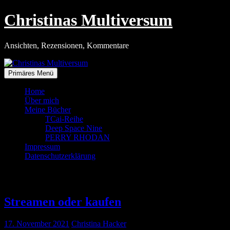
Zum
Christinas Multiversum
Inhalt
springen
Ansichten, Rezensionen, Kommentare
Primäres Menü
Home
Über mich
Meine Bücher
TCai-Reihe
Deep Space Nine
PERRY RHODAN
Impressum
Datenschutzerklärung
Tag:
17. November 2021
Streamen oder kaufen
17. November 2021
Christina Hacker