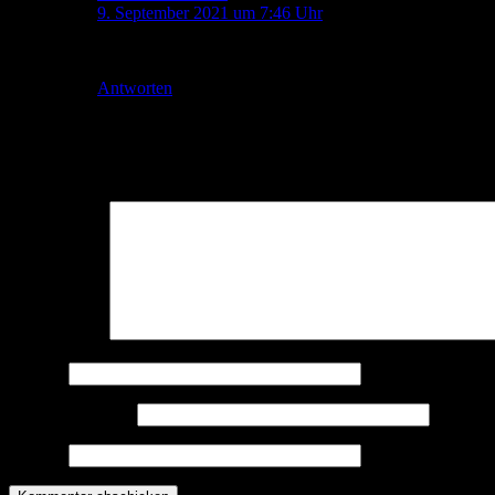
9. September 2021 um 7:46 Uhr
Raumschiff Eberswalde und die dortige Sammlung sind au
Antworten
Schreibe einen Kommentar
Deine E-Mail-Adresse wird nicht veröffentlicht.
Erforderliche Felder 
Kommentar
*
Name
*
E-Mail-Adresse
*
Website