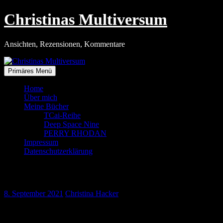
Zum
Christinas Multiversum
Inhalt
springen
Ansichten, Rezensionen, Kommentare
Primäres Menü
Home
Über mich
Meine Bücher
TCai-Reihe
Deep Space Nine
PERRY RHODAN
Impressum
Datenschutzerklärung
55 Jahre STAR TREK
8. September 2021
Christina Hacker
Der Zufall ist schon erstaunlich. Beide Serien, denen ich seit Jahrze