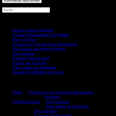
Neueste Beiträge
Erneure deinen Haushalt
Schönes Weltraumbuch für Kinder
Perry’s Eleven
Schwarzes Loch mit Jet im Blumentopf
Von Katzen und hohen Mächten
Das Ganglion
Kurioser Wunschzettel
Zurück aus der Kälte
Alles andere als abgründig
Rasanter Politthriller auf Arkon
Neueste Kommentare
Nadia
zu
Schwarzes Loch mit Jet im Blumentopf
Marion. Detzler
zu
Herzkino
Christina Hacker
zu
Das Ganglion
Gerfried Wagner
zu
Alles andere als abgründig
:-) Sandra
zu
Das Ganglion
:-) Sandra
zu
Kurioser Wunschzettel