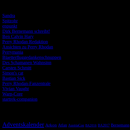
Weblogs
Sandra
Spitzohr
enpunkt
Dirk Bernemann schreibt!
Ben Calvin Hary
Perry Rhodan Redaktion
Ansichten zu Perry Rhodan
Perrymania
Blaetterfluggedankenschnuppen
Des Schamanen Wahnsinn
Carsten Schmitt
Simon's cat
Bastian Sick
Perry Rhodan-Fanzentrale
Vivian Vaught
Warp-Core
startrek-companion
Schlagwörter
Adventskalender
Arkon
Atlan
Bernemann
AustriaCon
BA2017
BA2016