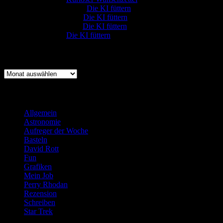
Rüdiger Schäfer
zu
Die KI füttern
Johannes Kreis
zu
Die KI füttern
Robert Prätzler
zu
Die KI füttern
:-) Sandra
zu
Die KI füttern
Archiv
Archiv
Kategorien
Allgemein
(919)
Astronomie
(21)
Aufreger der Woche
(214)
Basteln
(71)
David Rott
(39)
Fun
(84)
Grafiken
(57)
Mein Job
(51)
Perry Rhodan
(616)
Rezension
(463)
Schreiben
(190)
Star Trek
(155)