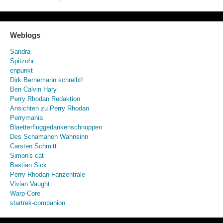
Weblogs
Sandra
Spitzohr
enpunkt
Dirk Bernemann schreibt!
Ben Calvin Hary
Perry Rhodan Redaktion
Ansichten zu Perry Rhodan
Perrymania
Blaetterfluggedankenschnuppen
Des Schamanen Wahnsinn
Carsten Schmitt
Simon's cat
Bastian Sick
Perry Rhodan-Fanzentrale
Vivian Vaught
Warp-Core
startrek-companion