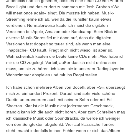
Jedenfalls hab ich gesehen, dass es eine neue CD von Andrea
Bocelli gibt und das er dort zusammen mit Josh Groban »We
will meet once again« singt. Die musste ich haben. Musik-
Streaming lehne ich ab, weil da die Künstler kaum etwas
verdienen. Normalerweise kaufe ich meist die digitalen
Versionen bei Apple, Amazon oder Bandcamp. Beim Blick in
diverse Musik-Stores fiel mir dann auf, dass die digitalen
Versionen fast doppelt so teuer sind, als wenn man eine
»haptische« CD kauft. Fragt mich nicht wieso, ist aber so.
Wahrscheinlich kaufen die Leute keine CDs mehr. Also habe ich
mir die CD zugelegt. Vorteil, außer das ich nicht online sein
muss, um sie zu hören: ich kann sie in unserem Radioplayer im
Wohnzimmer abspielen und mir ins Regal stellen.
Ich habe schon mehrere Alben von Bocelli, aber »Si« überzeugt
mich zu einhundert Prozent. Darauf sind sehr viele schöne
Duette unteranderem auch mit seinem Sohn oder mit Ed
Sheeran. Klar ist die Musik nicht jedermanns Geschmack,
ständig kann ich die auch nicht hören. Aber zum Schreiben mag
ich klassische Musik oder Soundtracks, da werde ich weniger
von den Songtexten abgelenkt. Wer auf klassische Tenöre
steht, macht jedenfalls keinen Fehler wenn er sich das Album