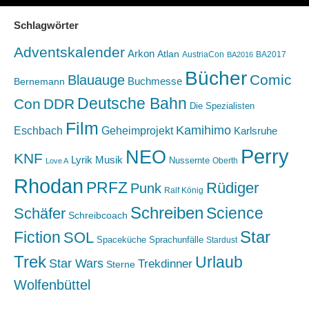
Schlagwörter
Adventskalender
Arkon
Atlan
AustriaCon
BA2017
BA2016
Bücher
Comic
Blauauge
Buchmesse
Bernemann
Deutsche Bahn
Con
DDR
Die Spezialisten
Film
Kamihimo
Eschbach
Geheimprojekt
Karlsruhe
Perry
NEO
KNF
Lyrik
Musik
Nussernte
Oberth
Love A
Rhodan
PRFZ
Rüdiger
Punk
Ralf König
Schreiben
Science
Schäfer
Schreibcoach
Star
Fiction
SOL
Spaceküche
Sprachunfälle
Stardust
Trek
Urlaub
Star Wars
Trekdinner
Sterne
Wolfenbüttel