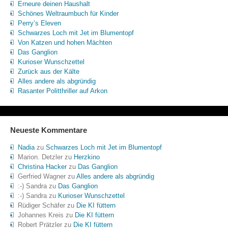
Erneure deinen Haushalt
Schönes Weltraumbuch für Kinder
Perry’s Eleven
Schwarzes Loch mit Jet im Blumentopf
Von Katzen und hohen Mächten
Das Ganglion
Kurioser Wunschzettel
Zurück aus der Kälte
Alles andere als abgründig
Rasanter Politthriller auf Arkon
Neueste Kommentare
Nadia
zu
Schwarzes Loch mit Jet im Blumentopf
Marion. Detzler
zu
Herzkino
Christina Hacker
zu
Das Ganglion
Gerfried Wagner
zu
Alles andere als abgründig
:-) Sandra
zu
Das Ganglion
:-) Sandra
zu
Kurioser Wunschzettel
Rüdiger Schäfer
zu
Die KI füttern
Johannes Kreis
zu
Die KI füttern
Robert Prätzler
zu
Die KI füttern