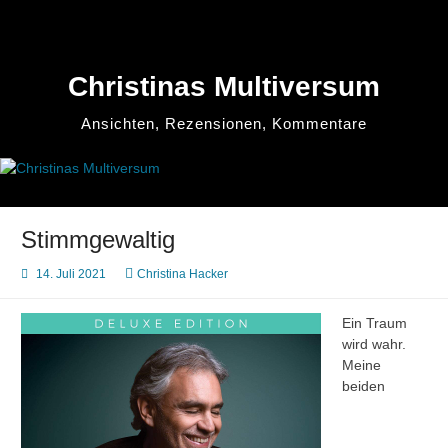
Zum
Inhalt
springen
Christinas Multiversum
Ansichten, Rezensionen, Kommentare
Stimmgewaltig
14. Juli 2021
Christina Hacker
Ein Traum
wird wahr.
Meine
beiden