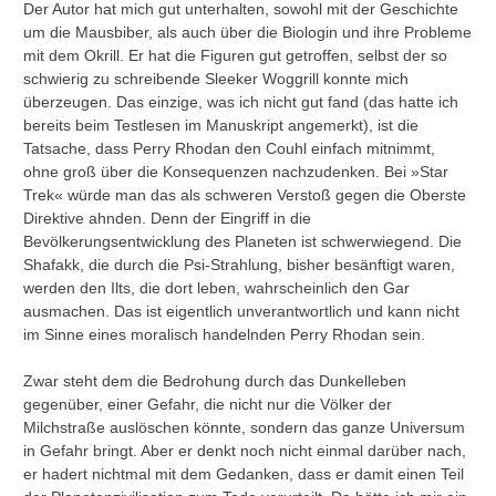
Der Autor hat mich gut unterhalten, sowohl mit der Geschichte
um die Mausbiber, als auch über die Biologin und ihre Probleme
mit dem Okrill. Er hat die Figuren gut getroffen, selbst der so
schwierig zu schreibende Sleeker Woggrill konnte mich
überzeugen. Das einzige, was ich nicht gut fand (das hatte ich
bereits beim Testlesen im Manuskript angemerkt), ist die
Tatsache, dass Perry Rhodan den Couhl einfach mitnimmt,
ohne groß über die Konsequenzen nachzudenken. Bei »Star
Trek« würde man das als schweren Verstoß gegen die Oberste
Direktive ahnden. Denn der Eingriff in die
Bevölkerungsentwicklung des Planeten ist schwerwiegend. Die
Shafakk, die durch die Psi-Strahlung, bisher besänftigt waren,
werden den Ilts, die dort leben, wahrscheinlich den Gar
ausmachen. Das ist eigentlich unverantwortlich und kann nicht
im Sinne eines moralisch handelnden Perry Rhodan sein.
Zwar steht dem die Bedrohung durch das Dunkelleben
gegenüber, einer Gefahr, die nicht nur die Völker der
Milchstraße auslöschen könnte, sondern das ganze Universum
in Gefahr bringt. Aber er denkt noch nicht einmal darüber nach,
er hadert nichtmal mit dem Gedanken, dass er damit einen Teil