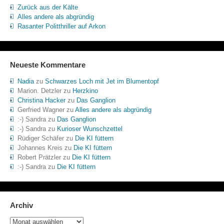
Zurück aus der Kälte
Alles andere als abgründig
Rasanter Politthriller auf Arkon
Neueste Kommentare
Nadia
zu
Schwarzes Loch mit Jet im Blumentopf
Marion. Detzler
zu
Herzkino
Christina Hacker
zu
Das Ganglion
Gerfried Wagner
zu
Alles andere als abgründig
:-) Sandra
zu
Das Ganglion
:-) Sandra
zu
Kurioser Wunschzettel
Rüdiger Schäfer
zu
Die KI füttern
Johannes Kreis
zu
Die KI füttern
Robert Prätzler
zu
Die KI füttern
:-) Sandra
zu
Die KI füttern
Archiv
Archiv