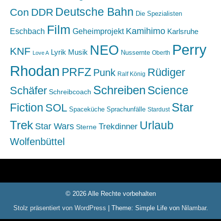
Deutsche Bahn
Con
DDR
Die Spezialisten
Film
Kamihimo
Eschbach
Geheimprojekt
Karlsruhe
Perry
NEO
KNF
Lyrik
Musik
Nussernte
Oberth
Love A
Rhodan
PRFZ
Rüdiger
Punk
Ralf König
Schreiben
Science
Schäfer
Schreibcoach
Star
Fiction
SOL
Spaceküche
Sprachunfälle
Stardust
Trek
Urlaub
Star Wars
Trekdinner
Sterne
Wolfenbüttel
© 2026 Alle Rechte vorbehalten
Stolz präsentiert von WordPress
|
Theme: Simple Life von
Nilambar
.