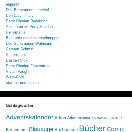
enpunkt
Dirk Bernemann schreibt!
Ben Calvin Hary
Perry Rhodan Redaktion
Ansichten zu Perry Rhodan
Perrymania
Blaetterfluggedankenschnuppen
Des Schamanen Wahnsinn
Carsten Schmitt
Simon's cat
Bastian Sick
Perry Rhodan-Fanzentrale
Vivian Vaught
Warp-Core
startrek-companion
Schlagwörter
Adventskalender
Arkon
Atlan
AustriaCon
BA2017
BA2016
Bücher
Comic
Blauauge
Buchmesse
Bernemann