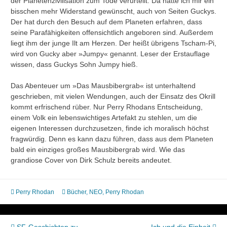
der Planetenzivilisation zum Tode verurteilt. Da hätte ich mir ein
bisschen mehr Widerstand gewünscht, auch von Seiten Guckys.
Der hat durch den Besuch auf dem Planeten erfahren, dass
seine Parafähigkeiten offensichtlich angeboren sind. Außerdem
liegt ihm der junge Ilt am Herzen. Der heißt übrigens Tscham-Pi,
wird von Gucky aber »Jumpy« genannt. Leser der Erstauflage
wissen, dass Guckys Sohn Jumpy hieß.
Das Abenteuer um »Das Mausbibergrab« ist unterhaltend
geschrieben, mit vielen Wendungen, auch der Einsatz des Okrill
kommt erfrischend rüber. Nur Perry Rhodans Entscheidung,
einem Volk ein lebenswichtiges Artefakt zu stehlen, um die
eigenen Interessen durchzusetzen, finde ich moralisch höchst
fragwürdig. Denn es kann dazu führen, dass aus dem Planeten
bald ein einziges großes Mausbibergrab wird. Wie das
grandiose Cover von Dirk Schulz bereits andeutet.
Perry Rhodan
Bücher
,
NEO
,
Perry Rhodan