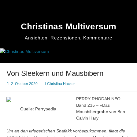
Zum
Inhalt
springen
Christinas Multiversum
Ansichten, Rezensionen, Kommentare
Von Sleekern und Mausbibern
2. Oktober 2020
Christina Hacker
PERRY RHODAN NEO
Band 235 – »Das
Quelle: Perrypedia
Mausbibergrab« von Ben
Calvin Hary
Um an den kriegerischen Shafakk vorbeizukommen, fliegt die