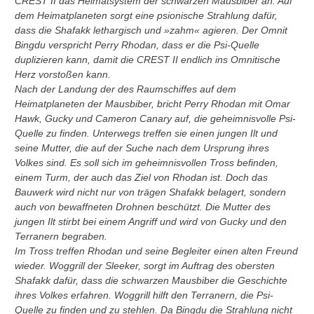
CREST II das Heimatsystem der schwarzen Mausbiber an. Auf
dem Heimatplaneten sorgt eine psionische Strahlung dafür,
dass die Shafakk lethargisch und »zahm« agieren. Der Omnit
Bingdu verspricht Perry Rhodan, dass er die Psi-Quelle
duplizieren kann, damit die CREST II endlich ins Omnitische
Herz vorstoßen kann.
Nach der Landung der des Raumschiffes auf dem
Heimatplaneten der Mausbiber, bricht Perry Rhodan mit Omar
Hawk, Gucky und Cameron Canary auf, die geheimnisvolle Psi-
Quelle zu finden. Unterwegs treffen sie einen jungen Ilt und
seine Mutter, die auf der Suche nach dem Ursprung ihres
Volkes sind. Es soll sich im geheimnisvollen Tross befinden,
einem Turm, der auch das Ziel von Rhodan ist. Doch das
Bauwerk wird nicht nur von trägen Shafakk belagert, sondern
auch von bewaffneten Drohnen beschützt. Die Mutter des
jungen Ilt stirbt bei einem Angriff und wird von Gucky und den
Terranern begraben.
Im Tross treffen Rhodan und seine Begleiter einen alten Freund
wieder. Woggrill der Sleeker, sorgt im Auftrag des obersten
Shafakk dafür, dass die schwarzen Mausbiber die Geschichte
ihres Volkes erfahren. Woggrill hilft den Terranern, die Psi-
Quelle zu finden und zu stehlen. Da Bingdu die Strahlung nicht