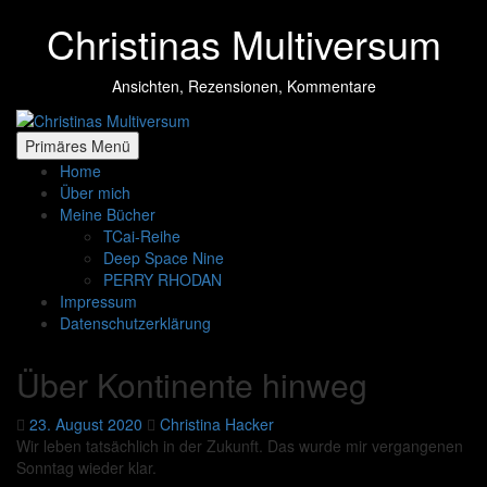
Zum
Christinas Multiversum
Inhalt
springen
Ansichten, Rezensionen, Kommentare
Primäres Menü
Home
Über mich
Meine Bücher
TCai-Reihe
Deep Space Nine
PERRY RHODAN
Impressum
Datenschutzerklärung
Über Kontinente hinweg
23. August 2020
Christina Hacker
Wir leben tatsächlich in der Zukunft. Das wurde mir vergangenen
Sonntag wieder klar.