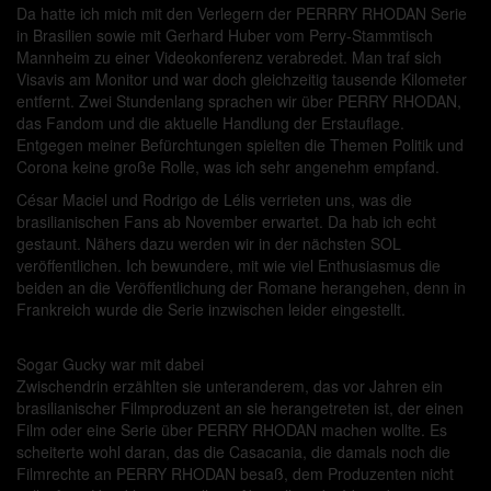
Da hatte ich mich mit den Verlegern der PERRRY RHODAN Serie
in Brasilien sowie mit Gerhard Huber vom Perry-Stammtisch
Mannheim zu einer Videokonferenz verabredet. Man traf sich
Visavis am Monitor und war doch gleichzeitig tausende Kilometer
entfernt. Zwei Stundenlang sprachen wir über PERRY RHODAN,
das Fandom und die aktuelle Handlung der Erstauflage.
Entgegen meiner Befürchtungen spielten die Themen Politik und
Corona keine große Rolle, was ich sehr angenehm empfand.
César Maciel und Rodrigo de Lélis verrieten uns, was die
brasilianischen Fans ab November erwartet. Da hab ich echt
gestaunt. Nähers dazu werden wir in der nächsten SOL
veröffentlichen. Ich bewundere, mit wie viel Enthusiasmus die
beiden an die Veröffentlichung der Romane herangehen, denn in
Frankreich wurde die Serie inzwischen leider eingestellt.
Sogar Gucky war mit dabei
Zwischendrin erzählten sie unteranderem, das vor Jahren ein
brasilianischer Filmproduzent an sie herangetreten ist, der einen
Film oder eine Serie über PERRY RHODAN machen wollte. Es
scheiterte wohl daran, das die Casacania, die damals noch die
Filmrechte an PERRY RHODAN besaß, dem Produzenten nicht