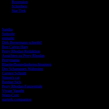
Rezension
(463)
Schreiben
(190)
Star Trek
(155)
Weblogs
Sandra
Spitzohr
enpunkt
Dirk Bernemann schreibt!
Ben Calvin Hary
Perry Rhodan Redaktion
Ansichten zu Perry Rhodan
Perrymania
Blaetterfluggedankenschnuppen
Des Schamanen Wahnsinn
Carsten Schmitt
Simon's cat
Bastian Sick
Perry Rhodan-Fanzentrale
Vivian Vaught
Warp-Core
startrek-companion
Schlagwörter