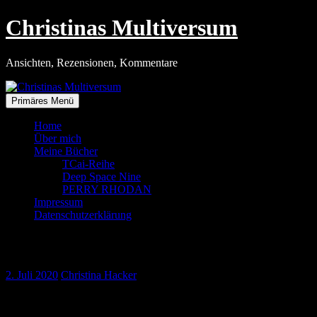
Zum
Christinas Multiversum
Inhalt
springen
Ansichten, Rezensionen, Kommentare
Primäres Menü
Home
Über mich
Meine Bücher
TCai-Reihe
Deep Space Nine
PERRY RHODAN
Impressum
Datenschutzerklärung
Bahnfahren in Corona-Zeiten
2. Juli 2020
Christina Hacker
Ich hab’s getan. Ich war am Wochenende mit der Deutschen Bahn
unterwegs, das erste mal wieder seit dem 13. März. Zwar war ich