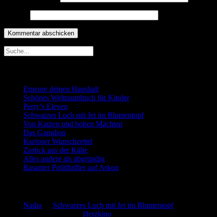
Website
Neueste Beiträge
Erneure deinen Haushalt
Schönes Weltraumbuch für Kinder
Perry’s Eleven
Schwarzes Loch mit Jet im Blumentopf
Von Katzen und hohen Mächten
Das Ganglion
Kurioser Wunschzettel
Zurück aus der Kälte
Alles andere als abgründig
Rasanter Politthriller auf Arkon
Neueste Kommentare
Nadia
zu
Schwarzes Loch mit Jet im Blumentopf
Marion. Detzler
zu
Herzkino