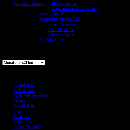
Christina Hacker
zu
Das Ganglion
Gerfried Wagner
zu
Alles andere als abgründig
:-) Sandra
zu
Das Ganglion
:-) Sandra
zu
Kurioser Wunschzettel
Rüdiger Schäfer
zu
Die KI füttern
Johannes Kreis
zu
Die KI füttern
Robert Prätzler
zu
Die KI füttern
:-) Sandra
zu
Die KI füttern
Archiv
Archiv
Kategorien
Allgemein
(919)
Astronomie
(21)
Aufreger der Woche
(214)
Basteln
(71)
David Rott
(39)
Fun
(84)
Grafiken
(57)
Mein Job
(51)
Perry Rhodan
(616)