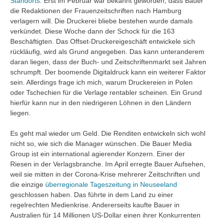
Standorts
. Erst im Februar war bekannt geworden, dass Bauer
die Redaktionen der Frauenzeitschriften nach Hamburg
verlagern will. Die Druckerei bliebe bestehen wurde damals
verkündet. Diese Woche dann der Schock für die 163
Beschäftigten. Das Offset-Druckereigeschäft entwickele sich
rückläufig, wird als Grund angegeben. Das kann unteranderem
daran liegen, dass der Buch- und Zeitschriftenmarkt seit Jahren
schrumpft. Der boomende Digitaldruck kann ein weiterer Faktor
sein. Allerdings frage ich mich, warum Druckereien in Polen
oder Tschechien für die Verlage rentabler scheinen. Ein Grund
hierfür kann nur in den niedrigeren Löhnen in den Ländern
liegen.
Es geht mal wieder um Geld. Die Renditen entwickeln sich wohl
nicht so, wie sich die Manager wünschen. Die Bauer Media
Group ist ein international agierender Konzern. Einer der
Riesen in der Verlagsbranche. Im April erregte Bauer Aufsehen,
weil sie mitten in der Corona-Krise mehrerer Zeitschriften und
die einzige
überregionale Tageszeitung in Neuseeland
geschlossen haben. Das führte in dem Land zu einer
regelrechten Medienkrise. Andererseits kaufte Bauer in
Australien für 14 Millionen US-Dollar einen ihrer Konkurrenten