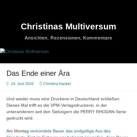
Zum
Inhalt
springen
Christinas Multiversum
Ansichten, Rezensionen, Kommentare
Das Ende einer Ära
24. Juni 2020
Christina Hacker
Und wieder muss eine Druckerei in Deutschland schließen.
Dieses Mal trifft es die VPM-Verlagsdruckerei, in der
unteranderem seit den Siebzigern die PERRY RHODAN-Serie
gedruckt wird.
Am Montag
verkündete Bauer das endgültige Aus des