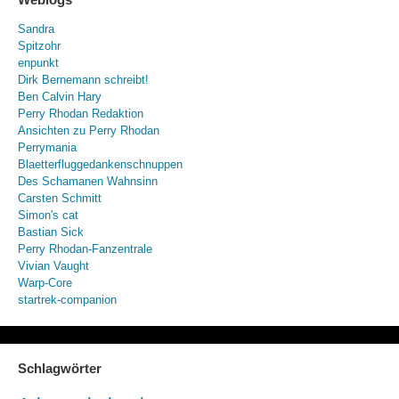
Sandra
Spitzohr
enpunkt
Dirk Bernemann schreibt!
Ben Calvin Hary
Perry Rhodan Redaktion
Ansichten zu Perry Rhodan
Perrymania
Blaetterfluggedankenschnuppen
Des Schamanen Wahnsinn
Carsten Schmitt
Simon's cat
Bastian Sick
Perry Rhodan-Fanzentrale
Vivian Vaught
Warp-Core
startrek-companion
Schlagwörter