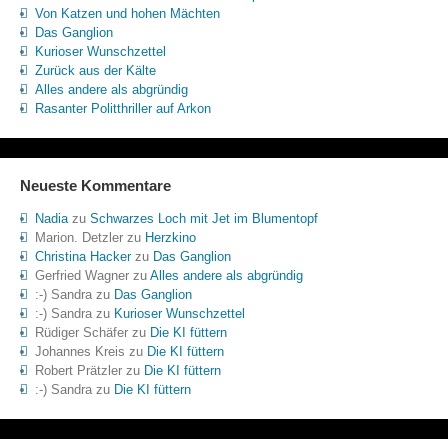
Von Katzen und hohen Mächten
Das Ganglion
Kurioser Wunschzettel
Zurück aus der Kälte
Alles andere als abgründig
Rasanter Politthriller auf Arkon
Neueste Kommentare
Nadia
zu
Schwarzes Loch mit Jet im Blumentopf
Marion. Detzler
zu
Herzkino
Christina Hacker
zu
Das Ganglion
Gerfried Wagner
zu
Alles andere als abgründig
:-) Sandra
zu
Das Ganglion
:-) Sandra
zu
Kurioser Wunschzettel
Rüdiger Schäfer
zu
Die KI füttern
Johannes Kreis
zu
Die KI füttern
Robert Prätzler
zu
Die KI füttern
:-) Sandra
zu
Die KI füttern