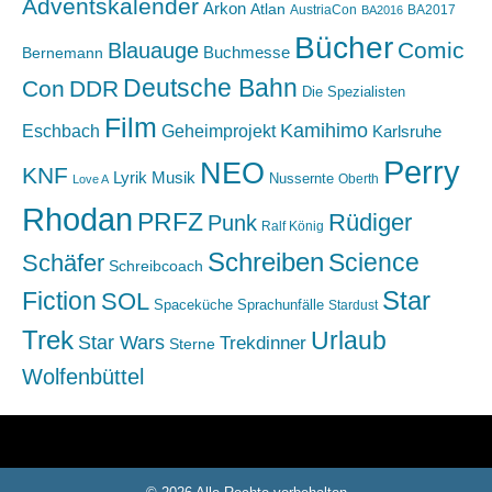
Adventskalender
Arkon
Atlan
AustriaCon
BA2017
BA2016
Bücher
Comic
Blauauge
Buchmesse
Bernemann
Deutsche Bahn
Con
DDR
Die Spezialisten
Film
Kamihimo
Eschbach
Geheimprojekt
Karlsruhe
Perry
NEO
KNF
Lyrik
Musik
Nussernte
Oberth
Love A
Rhodan
PRFZ
Rüdiger
Punk
Ralf König
Schreiben
Science
Schäfer
Schreibcoach
Star
Fiction
SOL
Spaceküche
Sprachunfälle
Stardust
Trek
Urlaub
Star Wars
Trekdinner
Sterne
Wolfenbüttel