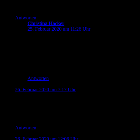
Thema „schwierige“ Aspekte hat. (Die dadurch ja auch nicht
weggehen, sondern nur in die „Freizeit“ verschoben werden.)
Antworten
Christina Hacker
sagt:
25. Februar 2020 um 11:26 Uhr
Eben! Gerade beim gemeinschaftlichen Basteln in der
KITA, kann man den Kindern erklären, warum manche
Kostüme eben problematisch sind. Das gehört, finde
ich, zu den Aufgaben einer öffentlichen
Bildungseinrichtung. Weil es die Elternhäuser oft nicht
leisten können, oder nicht wollen.
Antworten
Johannes Kreis
sagt:
26. Februar 2020 um 7:17 Uhr
„Kevin-Niklas, nimm doch endlich diese fürchterliche Maske
ab!“
„Welche Maske?“
Leute, traut euren Kindern mehr zu. Sie werden es überleben.
Antworten
Jonas
sagt:
26. Februar 2020 um 12:06 Uhr