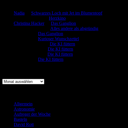
Neueste Kommentare
Nadia
zu
Schwarzes Loch mit Jet im Blumentopf
Marion. Detzler
zu
Herzkino
Christina Hacker
zu
Das Ganglion
Gerfried Wagner
zu
Alles andere als abgründig
:-) Sandra
zu
Das Ganglion
:-) Sandra
zu
Kurioser Wunschzettel
Rüdiger Schäfer
zu
Die KI füttern
Johannes Kreis
zu
Die KI füttern
Robert Prätzler
zu
Die KI füttern
:-) Sandra
zu
Die KI füttern
Archiv
Archiv
Kategorien
Allgemein
(919)
Astronomie
(21)
Aufreger der Woche
(214)
Basteln
(71)
David Rott
(39)