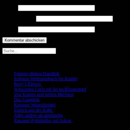
Name
*
E-Mail-Adresse
*
Website
Neueste Beiträge
Erneure deinen Haushalt
Schönes Weltraumbuch für Kinder
Perry’s Eleven
Schwarzes Loch mit Jet im Blumentopf
Von Katzen und hohen Mächten
Das Ganglion
Kurioser Wunschzettel
Zurück aus der Kälte
Alles andere als abgründig
Rasanter Politthriller auf Arkon