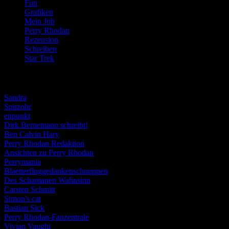
Fun
(84)
Grafiken
(57)
Mein Job
(51)
Perry Rhodan
(616)
Rezension
(463)
Schreiben
(190)
Star Trek
(155)
Weblogs
Sandra
Spitzohr
enpunkt
Dirk Bernemann schreibt!
Ben Calvin Hary
Perry Rhodan Redaktion
Ansichten zu Perry Rhodan
Perrymania
Blaetterfluggedankenschnuppen
Des Schamanen Wahnsinn
Carsten Schmitt
Simon's cat
Bastian Sick
Perry Rhodan-Fanzentrale
Vivian Vaught