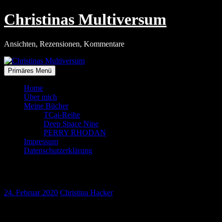
Zum
Christinas Multiversum
Inhalt
springen
Ansichten, Rezensionen, Kommentare
Primäres Menü
Home
Über mich
Meine Bücher
TCai-Reihe
Deep Space Nine
PERRY RHODAN
Impressum
Datenschutzerklärung
Fasching ohne Kostüme?
24. Februar 2020
Christina Hacker
Ein Kindergarten in Erfurt sorgte vor ein paar Wochen für
Schlagzeilen. Zur Faschingsfeier durften die Kinder keine Kostüme