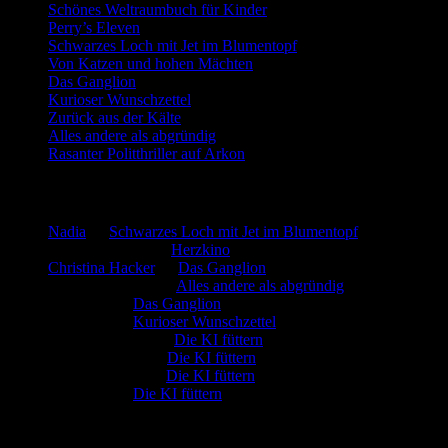
Schönes Weltraumbuch für Kinder
Perry’s Eleven
Schwarzes Loch mit Jet im Blumentopf
Von Katzen und hohen Mächten
Das Ganglion
Kurioser Wunschzettel
Zurück aus der Kälte
Alles andere als abgründig
Rasanter Politthriller auf Arkon
Neueste Kommentare
Nadia
zu
Schwarzes Loch mit Jet im Blumentopf
Marion. Detzler
zu
Herzkino
Christina Hacker
zu
Das Ganglion
Gerfried Wagner
zu
Alles andere als abgründig
:-) Sandra
zu
Das Ganglion
:-) Sandra
zu
Kurioser Wunschzettel
Rüdiger Schäfer
zu
Die KI füttern
Johannes Kreis
zu
Die KI füttern
Robert Prätzler
zu
Die KI füttern
:-) Sandra
zu
Die KI füttern
Archiv