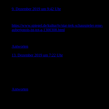
Jonas
sagt:
9. Dezember 2019 um 9:42 Uhr
Gerade gelesen. Odo ist gestern gestorben.
https://www.spiegel.de/kultur/tv/star-trek-schauspieler-rene-
auberjonois-ist-tot-a-1300308.html
RIP.
Antworten
Johannes Kreis
sagt:
13. Dezember 2019 um 7:22 Uhr
Ich habe DS9 geliebt. Meine Lieblingsfolge ist „Trials and
Tribble-ations“. Die Szene, in der Jadzia Dax sagt, eine
bestimmte Person sehe echt gut aus. Sisko daraufhin so: „Ja,
Kirk hatte schon immer einen Schlag bei den Frauen“. Sie
darauf: „Nee, Spock!“ Herrlich.
Antworten
Schreibe einen Kommentar
Deine E-Mail-Adresse wird nicht veröffentlicht.
Erforderliche