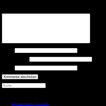
Felder sind mit
*
markiert
Kommentar
*
Name
*
E-Mail-Adresse
*
Website
Neueste Beiträge
Erneure deinen Haushalt