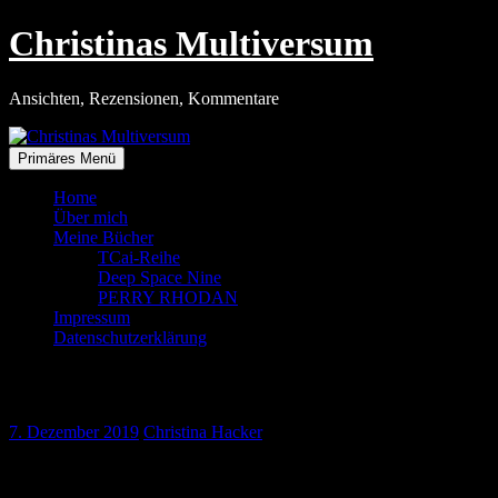
Zum
Christinas Multiversum
Inhalt
springen
Ansichten, Rezensionen, Kommentare
Primäres Menü
Home
Über mich
Meine Bücher
TCai-Reihe
Deep Space Nine
PERRY RHODAN
Impressum
Datenschutzerklärung
Star Trek und seine Kinder
7. Dezember 2019
Christina Hacker
»Far beyond the stars« von Steve Barnes