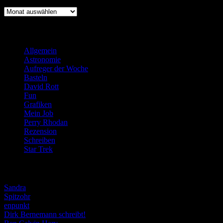
Archiv
Kategorien
Allgemein
(919)
Astronomie
(21)
Aufreger der Woche
(214)
Basteln
(71)
David Rott
(39)
Fun
(84)
Grafiken
(57)
Mein Job
(51)
Perry Rhodan
(616)
Rezension
(463)
Schreiben
(190)
Star Trek
(155)
Weblogs
Sandra
Spitzohr
enpunkt
Dirk Bernemann schreibt!