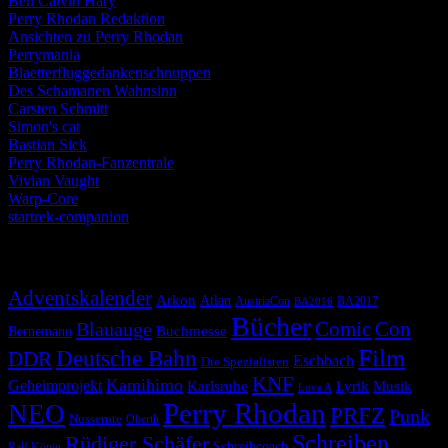
Ben Calvin Hary
Perry Rhodan Redaktion
Ansichten zu Perry Rhodan
Perrymania
Blaetterfluggedankenschnuppen
Des Schamanen Wahnsinn
Carsten Schmitt
Simon's cat
Bastian Sick
Perry Rhodan-Fanzentrale
Vivian Vaught
Warp-Core
startrek-companion
Schlagwörter
Adventskalender
Arkon
Atlan
AustriaCon
BA2017
BA2016
Bücher
Comic
Con
Blauauge
Buchmesse
Bernemann
Film
Deutsche Bahn
DDR
Eschbach
Die Spezialisten
KNF
Kamihimo
Geheimprojekt
Karlsruhe
Lyrik
Musik
Love A
Perry Rhodan
NEO
PRFZ
Punk
Nussernte
Oberth
Schreiben
Rüdiger Schäfer
Schreibcoach
Ralf König