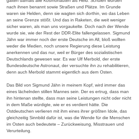
galten damals alle Kosmonauten als Held. Schulen wurden
nach ihnen benannt sowie Straßen und Plätze. Im Grunde
waren sie Helden, denn sie wagten sich dorthin, wo das Leben
an seine Grenze stößt. Und das in Raketen, die weit weniger
sicher waren, als man uns vorgaukelte. Doch nach der Wende
wurde sie, wie der Rest der DDR-Elite fallengelassen. Sigmund
Jähn war immer noch der erste Deutsche im All, bloß wollten
weder die Medien, noch unsere Regierung diese Leistung
anerkennen und das nur, weil er Bürger des sozialistischen
Deutschlands gewesen war. Es war Ulf Merbold, der erste
Bundesdeutsche Astronaut, der versuchte ihn zu rehabilitieren,
denn auch Merbold stammt eigentlich aus dem Osten.
Das Bild von Sigmund Jähn in meinem Kopf, wird immer das
eines lächelnden stillen Mannes sein. Der es ertrug, dass man
ihn hintenan stellte, dass man seine Leistungen nicht oder nicht
in dem Maße würdigte, wie er es verdient hätte. Die
Ostdeutschen verlieren mit ihm eines ihrer größten Idole, das
gleichzeitig Sinnbild dafür ist, was die Wende für die Menschen
im Osten auch bedeutete – Zurückweisung, Misstrauen und
Verurteilung.