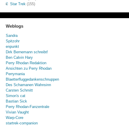
Star Trek
(155)
Weblogs
Sandra
Spitzohr
enpunkt
Dirk Bernemann schreibt!
Ben Calvin Hary
Perry Rhodan Redaktion
Ansichten zu Perry Rhodan
Perrymania
Blaetterfluggedankenschnuppen
Des Schamanen Wahnsinn
Carsten Schmitt
Simon's cat
Bastian Sick
Perry Rhodan-Fanzentrale
Vivian Vaught
Warp-Core
startrek-companion