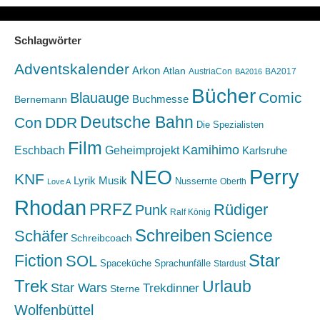
Schlagwörter
Adventskalender
Arkon
Atlan
AustriaCon
BA2017
BA2016
Bücher
Comic
Blauauge
Buchmesse
Bernemann
Deutsche Bahn
Con
DDR
Die Spezialisten
Film
Kamihimo
Eschbach
Geheimprojekt
Karlsruhe
Perry
NEO
KNF
Lyrik
Musik
Nussernte
Oberth
Love A
Rhodan
PRFZ
Rüdiger
Punk
Ralf König
Schreiben
Science
Schäfer
Schreibcoach
Star
Fiction
SOL
Spaceküche
Sprachunfälle
Stardust
Trek
Urlaub
Star Wars
Trekdinner
Sterne
Wolfenbüttel