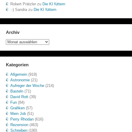
Robert Prätzler
zu
Die KI füttern
:-) Sandra
zu
Die KI füttern
Archiv
Archiv
Kategorien
Allgemein
(919)
Astronomie
(21)
Aufreger der Woche
(214)
Basteln
(71)
David Rott
(39)
Fun
(84)
Grafiken
(57)
Mein Job
(51)
Perry Rhodan
(616)
Rezension
(463)
Schreiben
(190)