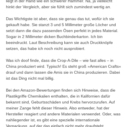
liegt in der Hand wie ein schwerer Hammer. Na, ja vielleicht
hinkt der Vergleich, aber sie fühlt sich zumindest wertig an.
Das Wichtigste ist aber, dass sie genau das tut, wofür ich sie
gekauft habe. Sie stanzt 3 und 5 Millimeter große Löcher und
setzt dann die dazu passenden Ösen perfekt in jedes Material.
Sogar in 2 Millimeter dicken Buchbinderkarton. Ich bin
beeindruckt. Laut Beschreibung kann sie auch Druckknöpfe
setzen, das habe ich noch nicht ausprobiert.
Was ich doof finde, dass die Crop-A-Dile – wie fast alles – in
China produziert wird. Typisch! Es steht groß »American Crafts«
drauf und dann lassen die Amis sie in China produzieren. Dabei
ist das Ding nicht mal billig.
Bei den Amazon-Bewertungen finden sich Hinweise, dass die
Plastikgriffe Chemikalien enthalten, die in Kalifornien dafür
bekannt sind, Geburtsschäden und Krebs hervorzurufen. Auf
meiner Zange fehlt dieser Hinweis. Also entweder, hat der
Hersteller reagiert und andere Materialen verwendet. Oder, was
nahliegender ist, es gibt eine spezielle internationale
Verpackung, auf der das einfach nicht mehr draufsteht.