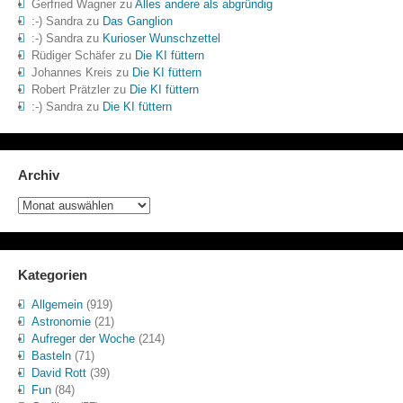
Gerfried Wagner
zu
Alles andere als abgründig
:-) Sandra
zu
Das Ganglion
:-) Sandra
zu
Kurioser Wunschzettel
Rüdiger Schäfer
zu
Die KI füttern
Johannes Kreis
zu
Die KI füttern
Robert Prätzler
zu
Die KI füttern
:-) Sandra
zu
Die KI füttern
Archiv
Archiv
Kategorien
Allgemein
(919)
Astronomie
(21)
Aufreger der Woche
(214)
Basteln
(71)
David Rott
(39)
Fun
(84)