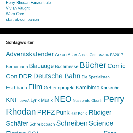
Perry Rhodan-Fanzentrale
Vivian Vaught
Warp-Core
startrek-companion
Schlagwörter
Adventskalender
Arkon
Atlan
AustriaCon
BA2017
BA2016
Bücher
Comic
Blauauge
Buchmesse
Bernemann
Deutsche Bahn
Con
DDR
Die Spezialisten
Film
Kamihimo
Eschbach
Geheimprojekt
Karlsruhe
Perry
NEO
KNF
Lyrik
Musik
Nussernte
Oberth
Love A
Rhodan
PRFZ
Rüdiger
Punk
Ralf König
Schreiben
Science
Schäfer
Schreibcoach