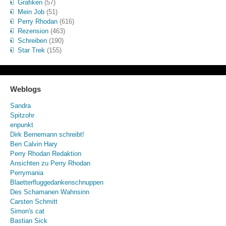
Grafiken
(57)
Mein Job
(51)
Perry Rhodan
(616)
Rezension
(463)
Schreiben
(190)
Star Trek
(155)
Weblogs
Sandra
Spitzohr
enpunkt
Dirk Bernemann schreibt!
Ben Calvin Hary
Perry Rhodan Redaktion
Ansichten zu Perry Rhodan
Perrymania
Blaetterfluggedankenschnuppen
Des Schamanen Wahnsinn
Carsten Schmitt
Simon's cat
Bastian Sick