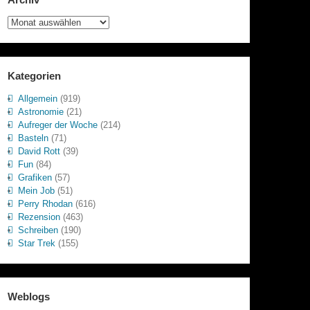
Archiv
Kategorien
Allgemein
(919)
Astronomie
(21)
Aufreger der Woche
(214)
Basteln
(71)
David Rott
(39)
Fun
(84)
Grafiken
(57)
Mein Job
(51)
Perry Rhodan
(616)
Rezension
(463)
Schreiben
(190)
Star Trek
(155)
Weblogs