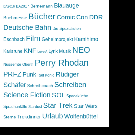
Blauauge
Bernemann
BA2017
BA2016
Bücher
Comic
Con
DDR
Buchmesse
Deutsche Bahn
Die Spezialisten
Film
Kamihimo
Eschbach
Geheimprojekt
NEO
KNF
Karlsruhe
Lyrik
Musik
Love A
Perry Rhodan
Nussernte
Oberth
PRFZ
Rüdiger
Punk
Ralf König
Schreiben
Schäfer
Schreibcoach
Science Fiction
SOL
Spaceküche
Star Trek
Star Wars
Sprachunfälle
Stardust
Urlaub
Wolfenbüttel
Trekdinner
Sterne