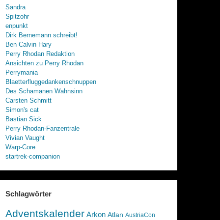
Sandra
Spitzohr
enpunkt
Dirk Bernemann schreibt!
Ben Calvin Hary
Perry Rhodan Redaktion
Ansichten zu Perry Rhodan
Perrymania
Blaetterfluggedankenschnuppen
Des Schamanen Wahnsinn
Carsten Schmitt
Simon's cat
Bastian Sick
Perry Rhodan-Fanzentrale
Vivian Vaught
Warp-Core
startrek-companion
Schlagwörter
Adventskalender
Arkon
Atlan
AustriaCon