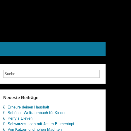
Neueste Beiträge
Erneure deinen Haushalt
Schönes Weltraumbuch für Kinder
Perry’s Eleven
Schwarzes Loch mit Jet im Blumentopf
Von Katzen und hohen Mächten