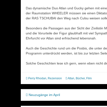
Das dynamische Duo Atlan und Gucky gehen mit einer 
der Raumstation WHEELER müssen sie einen Diktator 
der RAS TSCHUBAI den Weg nach Culsu weisen soll
Besonders die Passagen aus der Sicht der Zivilistin Mar
und die Vorurteile der Figur glaubhaft mit viel Sympa
Ehrfurcht vor Atlan sind erfrischend lebensnah.
Auch die Geschichte rund um die Posbis, die unter de
Programm unterdrückt werden, ist bis zur letzten Sei
Solche Geschichten lese ich gern, wenn eben nicht d
Perry Rhodan
,
Rezension
Atlan
,
Bücher
,
Film
Beitragsnavigation
Neuzugänge im April