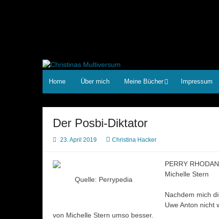
Zum
Inhalt
springen
Home
Über mich
Meine Bücher
Impressum
Der Posbi-Diktator
23. April 2019
Christina Hacker
PERRY RHODAN Er
Michelle Stern
Quelle: Perrypedia
Nachdem mich die
Uwe Anton nicht 
von Michelle Stern umso besser.