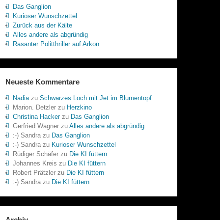
Das Ganglion
Kurioser Wunschzettel
Zurück aus der Kälte
Alles andere als abgründig
Rasanter Politthriller auf Arkon
Neueste Kommentare
Nadia
zu
Schwarzes Loch mit Jet im Blumentopf
Marion. Detzler
zu
Herzkino
Christina Hacker
zu
Das Ganglion
Gerfried Wagner
zu
Alles andere als abgründig
:-) Sandra
zu
Das Ganglion
:-) Sandra
zu
Kurioser Wunschzettel
Rüdiger Schäfer
zu
Die KI füttern
Johannes Kreis
zu
Die KI füttern
Robert Prätzler
zu
Die KI füttern
:-) Sandra
zu
Die KI füttern
Archiv