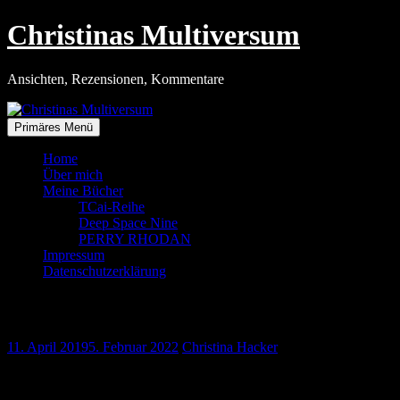
Zum
Christinas Multiversum
Inhalt
springen
Ansichten, Rezensionen, Kommentare
Primäres Menü
Home
Über mich
Meine Bücher
TCai-Reihe
Deep Space Nine
PERRY RHODAN
Impressum
Datenschutzerklärung
Der Amazon-Effekt
11. April 2019
5. Februar 2022
Christina Hacker
Was ist eigentlich momentan los? Die letzten beiden Wochen waren
echt die Hölle, sowohl auf Arbeit als auch Privat. Vor allem aber