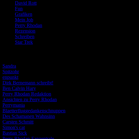
David Rott
(39)
Fun
(84)
Grafiken
(57)
Mein Job
(51)
Perry Rhodan
(616)
Rezension
(463)
Schreiben
(190)
Star Trek
(155)
Weblogs
Sandra
Spitzohr
enpunkt
Dirk Bernemann schreibt!
Ben Calvin Hary
Perry Rhodan Redaktion
Ansichten zu Perry Rhodan
Perrymania
Blaetterfluggedankenschnuppen
Des Schamanen Wahnsinn
Carsten Schmitt
Simon's cat
Bastian Sick
Perry Rhodan-Fanzentrale