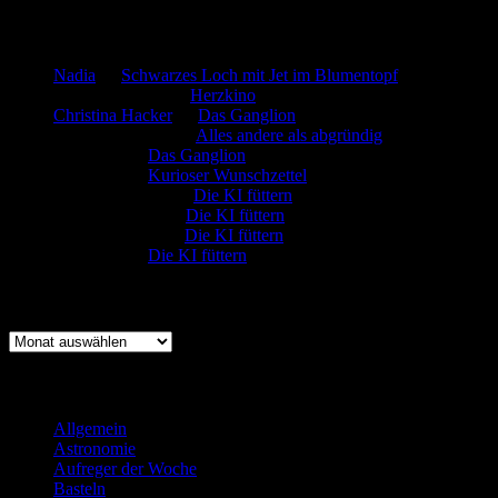
Neueste Kommentare
Nadia
zu
Schwarzes Loch mit Jet im Blumentopf
Marion. Detzler
zu
Herzkino
Christina Hacker
zu
Das Ganglion
Gerfried Wagner
zu
Alles andere als abgründig
:-) Sandra
zu
Das Ganglion
:-) Sandra
zu
Kurioser Wunschzettel
Rüdiger Schäfer
zu
Die KI füttern
Johannes Kreis
zu
Die KI füttern
Robert Prätzler
zu
Die KI füttern
:-) Sandra
zu
Die KI füttern
Archiv
Archiv
Kategorien
Allgemein
(919)
Astronomie
(21)
Aufreger der Woche
(214)
Basteln
(71)