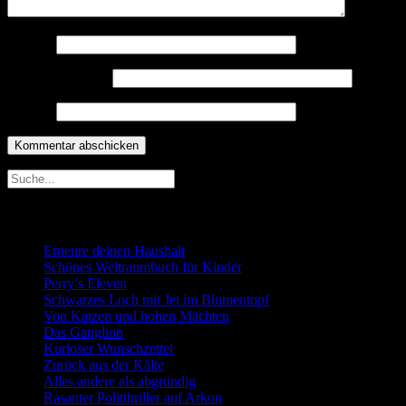
Name
*
E-Mail-Adresse
*
Website
Neueste Beiträge
Erneure deinen Haushalt
Schönes Weltraumbuch für Kinder
Perry’s Eleven
Schwarzes Loch mit Jet im Blumentopf
Von Katzen und hohen Mächten
Das Ganglion
Kurioser Wunschzettel
Zurück aus der Kälte
Alles andere als abgründig
Rasanter Politthriller auf Arkon