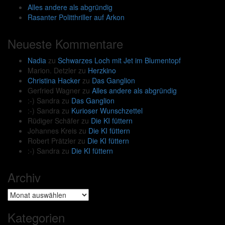
Alles andere als abgründig
Rasanter Politthriller auf Arkon
Neueste Kommentare
Nadia
zu
Schwarzes Loch mit Jet im Blumentopf
Marion. Detzler
zu
Herzkino
Christina Hacker
zu
Das Ganglion
Gerfried Wagner
zu
Alles andere als abgründig
:-) Sandra
zu
Das Ganglion
:-) Sandra
zu
Kurioser Wunschzettel
Rüdiger Schäfer
zu
Die KI füttern
Johannes Kreis
zu
Die KI füttern
Robert Prätzler
zu
Die KI füttern
:-) Sandra
zu
Die KI füttern
Archiv
Archiv
Kategorien