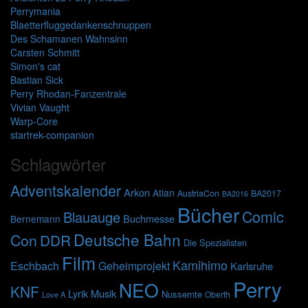
Perrymania
Blaetterfluggedankenschnuppen
Des Schamanen Wahnsinn
Carsten Schmitt
Simon's cat
Bastian Sick
Perry Rhodan-Fanzentrale
Vivian Vaught
Warp-Core
startrek-companion
Schlagwörter
Adventskalender
Arkon
Atlan
AustriaCon
BA2017
BA2016
Bücher
Comic
Blauauge
Buchmesse
Bernemann
Deutsche Bahn
Con
DDR
Die Spezialisten
Film
Kamihimo
Eschbach
Geheimprojekt
Karlsruhe
Perry
NEO
KNF
Lyrik
Musik
Nussernte
Oberth
Love A