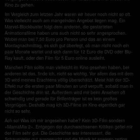
Kino zu gehen.
Im Vergleich zum letzten Jahr waren wir heuer noch nicht so oft.
Was vielleicht auch am mangelnden Angebot liegen mag. Ein
Marvel-Blockbuster folgt dem anderen, die gestarteten
Animationsfilme haben uns auch nicht so sehr angesprochen.
Wobei man bei 7,50 Euro pro Person und das an einem
Montagnachmittag, es sich gut überlegt, ob man nicht noch ein
paar Monate wartet und sich dann für 12 Euro die DVD oder Blu-
Ray kauft, oder den Film für 5 Euro online ausleiht.
Manchen Film sollte man vielleicht im Kino gesehen haben, bei
anderen ist das, finde ich, nicht so wichtig. Vor allem das mit dem
3D wird meines Erachtens völlig überschätzt. Meist hält der 3D-
Effekt nur die ersten paar Minuten an und verpufft, sobald man in
der Geschichte drin ist. Außerdem wird mir beim Ansehen oft
schwindlig und gerade für Brillenträger ist es kein großes
Vergnügen. Deshalb mag ich 3D-Filme im Kino eigentlich gar
nicht so sehr.
Ach so! Was ich mir angesehen habe? Kein 3D-Film sondern
»MamaMia 2«. Entgegen der durchwachsenen Kritiken gefiel mir
der Film sehr gut. Die Geschichte war interessant, die
Schauspieler gut ausgesucht und die Musik ist sowieso zeitlos.