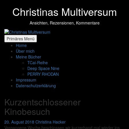
Zum
Christinas Multiversum
Inhalt
springen
Ansichten, Rezensionen, Kommentare
Primäres Menü
Home
Über mich
Meine Bücher
TCai-Reihe
Deep Space Nine
PERRY RHODAN
Impressum
Datenschutzerklärung
Kurzentschlossener
Kinobesuch
20. August 2018
Christina Hacker
Vergangene Woche beschlossen wir kurzerhand mal wieder ins