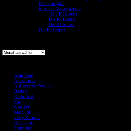
:-) Sandra
zu
Das Ganglion
:-) Sandra
zu
Kurioser Wunschzettel
Rüdiger Schäfer
zu
Die KI füttern
Johannes Kreis
zu
Die KI füttern
Robert Prätzler
zu
Die KI füttern
:-) Sandra
zu
Die KI füttern
Archiv
Archiv
Kategorien
Allgemein
(919)
Astronomie
(21)
Aufreger der Woche
(214)
Basteln
(71)
David Rott
(39)
Fun
(84)
Grafiken
(57)
Mein Job
(51)
Perry Rhodan
(616)
Rezension
(463)
Schreiben
(190)