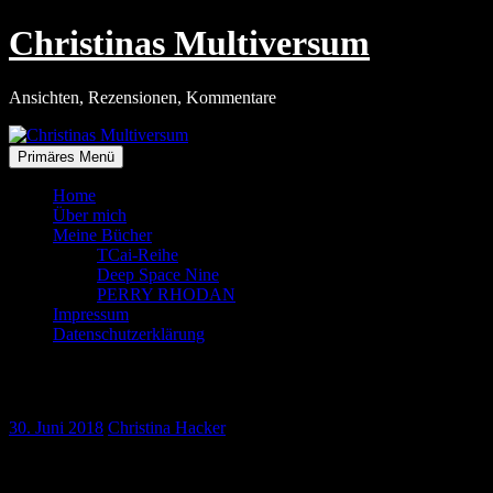
Zum
Christinas Multiversum
Inhalt
springen
Ansichten, Rezensionen, Kommentare
Primäres Menü
Home
Über mich
Meine Bücher
TCai-Reihe
Deep Space Nine
PERRY RHODAN
Impressum
Datenschutzerklärung
Vorfreude auf die Nussernte
30. Juni 2018
Christina Hacker
Traube-Nuss