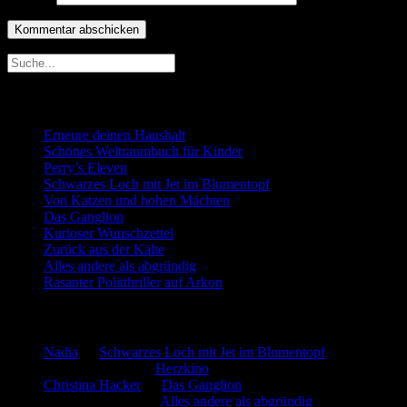
Neueste Beiträge
Erneure deinen Haushalt
Schönes Weltraumbuch für Kinder
Perry’s Eleven
Schwarzes Loch mit Jet im Blumentopf
Von Katzen und hohen Mächten
Das Ganglion
Kurioser Wunschzettel
Zurück aus der Kälte
Alles andere als abgründig
Rasanter Politthriller auf Arkon
Neueste Kommentare
Nadia
zu
Schwarzes Loch mit Jet im Blumentopf
Marion. Detzler
zu
Herzkino
Christina Hacker
zu
Das Ganglion
Gerfried Wagner
zu
Alles andere als abgründig