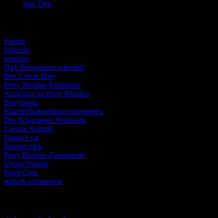
Star Trek
(155)
Weblogs
Sandra
Spitzohr
enpunkt
Dirk Bernemann schreibt!
Ben Calvin Hary
Perry Rhodan Redaktion
Ansichten zu Perry Rhodan
Perrymania
Blaetterfluggedankenschnuppen
Des Schamanen Wahnsinn
Carsten Schmitt
Simon's cat
Bastian Sick
Perry Rhodan-Fanzentrale
Vivian Vaught
Warp-Core
startrek-companion
Schlagwörter