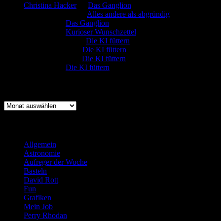
Christina Hacker
zu
Das Ganglion
Gerfried Wagner
zu
Alles andere als abgründig
:-) Sandra
zu
Das Ganglion
:-) Sandra
zu
Kurioser Wunschzettel
Rüdiger Schäfer
zu
Die KI füttern
Johannes Kreis
zu
Die KI füttern
Robert Prätzler
zu
Die KI füttern
:-) Sandra
zu
Die KI füttern
Archiv
Archiv
Kategorien
Allgemein
(919)
Astronomie
(21)
Aufreger der Woche
(214)
Basteln
(71)
David Rott
(39)
Fun
(84)
Grafiken
(57)
Mein Job
(51)
Perry Rhodan
(616)