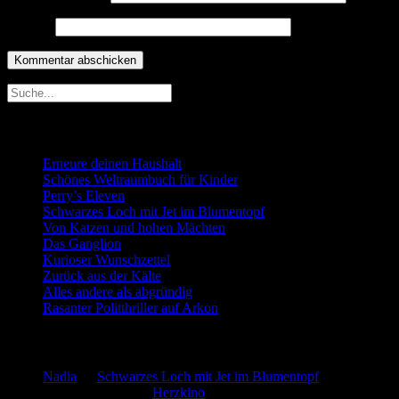
Website
Neueste Beiträge
Erneure deinen Haushalt
Schönes Weltraumbuch für Kinder
Perry’s Eleven
Schwarzes Loch mit Jet im Blumentopf
Von Katzen und hohen Mächten
Das Ganglion
Kurioser Wunschzettel
Zurück aus der Kälte
Alles andere als abgründig
Rasanter Politthriller auf Arkon
Neueste Kommentare
Nadia
zu
Schwarzes Loch mit Jet im Blumentopf
Marion. Detzler
zu
Herzkino