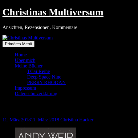
Zum
Christinas Multiversum
Inhalt
springen
Ansichten, Rezensionen, Kommentare
Primäres Menü
Home
Über mich
Meine Bücher
TCai-Reihe
Deep Space Nine
PERRY RHODAN
Impressum
Datenschutzerklärung
Ärger auf dem Mond
11. März 2018
11. März 2018
Christina Hacker