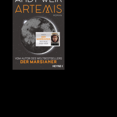
Quelle: Amazon
Für einen Autor ist es schwer einen Weltbestseller zu wiederholen.
Andy Weir geht es da nicht anders. Mit
Der Marsianer
hat er die
Messlatte so hoch gelegt, dass es eigentlich unmöglich ist, dessen
Erfolg zu überbieten. Das er es dennoch versucht, und dass er sich
dabei gar nicht so schlecht schlägt, ist ihm hoch anzurechnen.
Bereits beim Blick auf den Klappentext ahnte ich, dass
Artemis
kein
zweiter Marsianer werden würde. Es fehlte der Geschichte das