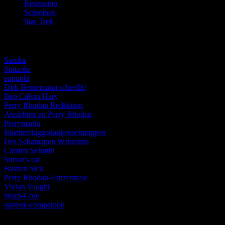
Rezension
(463)
Schreiben
(190)
Star Trek
(155)
Weblogs
Sandra
Spitzohr
enpunkt
Dirk Bernemann schreibt!
Ben Calvin Hary
Perry Rhodan Redaktion
Ansichten zu Perry Rhodan
Perrymania
Blaetterfluggedankenschnuppen
Des Schamanen Wahnsinn
Carsten Schmitt
Simon's cat
Bastian Sick
Perry Rhodan-Fanzentrale
Vivian Vaught
Warp-Core
startrek-companion
Schlagwörter