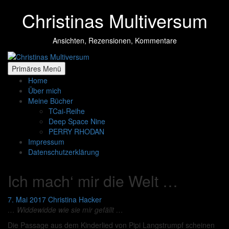
Zum
Christinas Multiversum
Inhalt
springen
Ansichten, Rezensionen, Kommentare
Primäres Menü
Home
Über mich
Meine Bücher
TCai-Reihe
Deep Space Nine
PERRY RHODAN
Impressum
Datenschutzerklärung
Ich mach‘ mir die Welt …
7. Mai 2017
Christina Hacker
… Widdewidde wie sie mir gefällt …
Die Passage aus dem Kinderlied von Pipi Langstrumpf scheinen