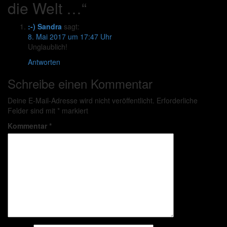
die Welt …
“
:-) Sandra
sagt:
8. Mai 2017 um 17:47 Uhr
Unglaublich!
Antworten
Schreibe einen Kommentar
Deine E-Mail-Adresse wird nicht veröffentlicht.
Erforderliche
Felder sind mit
*
markiert
Kommentar
*