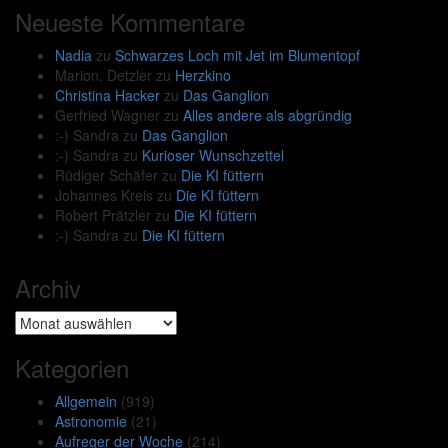
Neueste Kommentare
Nadia
zu
Schwarzes Loch mit Jet im Blumentopf
Marion. Detzler
zu
Herzkino
Christina Hacker
zu
Das Ganglion
Gerfried Wagner
zu
Alles andere als abgründig
:-) Sandra
zu
Das Ganglion
:-) Sandra
zu
Kurioser Wunschzettel
Rüdiger Schäfer
zu
Die KI füttern
Johannes Kreis
zu
Die KI füttern
Robert Prätzler
zu
Die KI füttern
:-) Sandra
zu
Die KI füttern
Archiv
Archiv
Kategorien
Allgemein
(919)
Astronomie
(21)
Aufreger der Woche
(214)