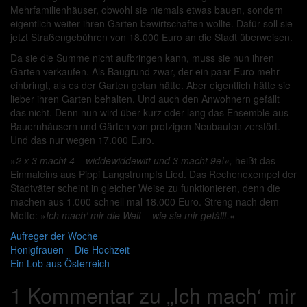
Mehrfamilienhäuser, obwohl sie niemals etwas bauen, sondern
eigentlich weiter ihren Garten bewirtschaften wollte. Dafür soll sie
jetzt Straßengebühren von 18.000 Euro an die Stadt überweisen.
Da sie die Summe nicht aufbringen kann, muss sie nun ihren
Garten verkaufen. Als Baugrund zwar, der ein paar Euro mehr
einbringt, als es der Garten getan hätte. Aber eigentlich hätte sie
lieber ihren Garten behalten. Und auch den Anwohnern gefällt
das nicht. Denn nun wird über kurz oder lang das Ensemble aus
Bauernhäusern und Gärten von protzigen Neubauten zerstört.
Und das nur wegen 17.000 Euro.
»
2 x 3 macht 4 – widdewiddewitt und 3 macht 9e!«,
heißt das
Einmaleins aus Pippi Langstrumpfs Lied. Das Rechenexempel der
Stadtväter scheint in gleicher Weise zu funktionieren, denn die
machen aus 1.000 schnell mal 18.000 Euro. Streng nach dem
Motto: »
Ich mach‘ mir die Welt – wie sie mir gefällt.
«
Aufreger der Woche
Beitragsnavigation
Honigfrauen – Die Hochzeit
Ein Lob aus Österreich
1 Kommentar zu „
Ich mach‘ mir