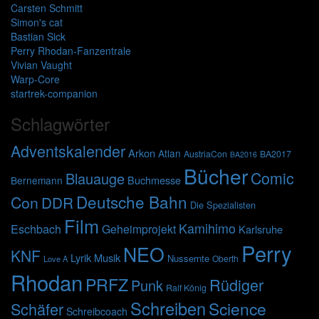
Carsten Schmitt
Simon's cat
Bastian Sick
Perry Rhodan-Fanzentrale
Vivian Vaught
Warp-Core
startrek-companion
Schlagwörter
Adventskalender
Arkon
Atlan
AustriaCon
BA2017
BA2016
Bücher
Comic
Blauauge
Buchmesse
Bernemann
Deutsche Bahn
Con
DDR
Die Spezialisten
Film
Kamihimo
Eschbach
Geheimprojekt
Karlsruhe
Perry
NEO
KNF
Lyrik
Musik
Nussernte
Oberth
Love A
Rhodan
PRFZ
Rüdiger
Punk
Ralf König
Schreiben
Science
Schäfer
Schreibcoach