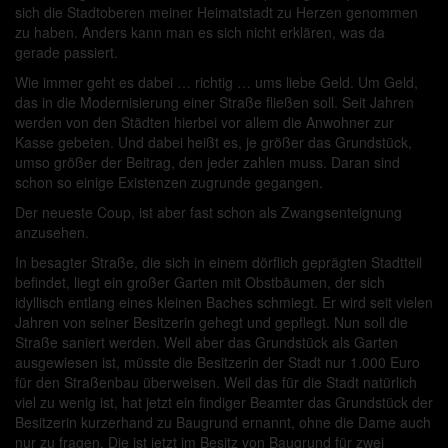
sich die Stadtoberen meiner Heimatstadt zu Herzen genommen
zu haben. Anders kann man es sich nicht erklären, was da
gerade passiert.
Wie immer geht es dabei … richtig … ums liebe Geld. Um Geld,
das in die Modernisierung einer Straße fließen soll. Seit Jahren
werden von den Städten hierbei vor allem die Anwohner zur
Kasse gebeten. Und dabei heißt es, je größer das Grundstück,
umso größer der Beitrag, den jeder zahlen muss. Daran sind
schon so einige Existenzen zugrunde gegangen.
Der neueste Coup, ist aber fast schon als Zwangsenteignung
anzusehen.
In besagter Straße, die sich in einem dörflich geprägten Stadtteil
befindet, liegt ein großer Garten mit Obstbäumen, der sich
idyllisch entlang eines kleinen Baches schmiegt. Er wird seit vielen
Jahren von seiner Besitzerin gehegt und gepflegt. Nun soll die
Straße saniert werden. Weil aber das Grundstück als Garten
ausgewiesen ist, müsste die Besitzerin der Stadt nur 1.000 Euro
für den Straßenbau überweisen. Weil das für die Stadt natürlich
viel zu wenig ist, hat jetzt ein findiger Beamter das Grundstück der
Besitzerin kurzerhand zu Baugrund ernannt, ohne die Dame auch
nur zu fragen. Die ist jetzt im Besitz von Baugrund für zwei