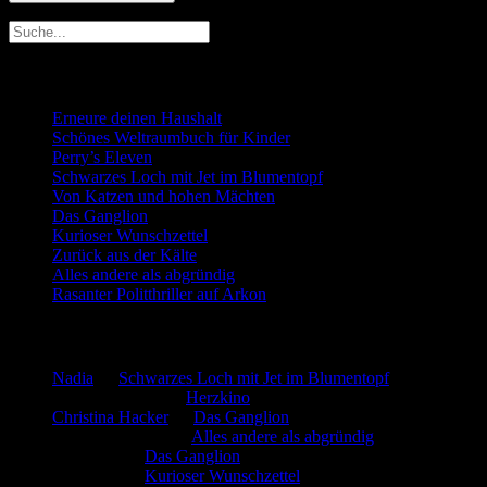
Neueste Beiträge
Erneure deinen Haushalt
Schönes Weltraumbuch für Kinder
Perry’s Eleven
Schwarzes Loch mit Jet im Blumentopf
Von Katzen und hohen Mächten
Das Ganglion
Kurioser Wunschzettel
Zurück aus der Kälte
Alles andere als abgründig
Rasanter Politthriller auf Arkon
Neueste Kommentare
Nadia
zu
Schwarzes Loch mit Jet im Blumentopf
Marion. Detzler
zu
Herzkino
Christina Hacker
zu
Das Ganglion
Gerfried Wagner
zu
Alles andere als abgründig
:-) Sandra
zu
Das Ganglion
:-) Sandra
zu
Kurioser Wunschzettel