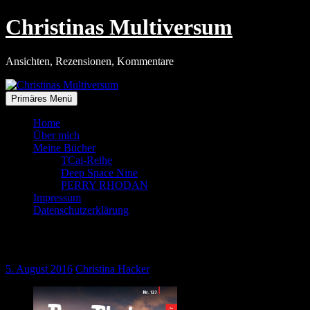
Zum
Christinas Multiversum
Inhalt
springen
Ansichten, Rezensionen, Kommentare
Primäres Menü
Home
Über mich
Meine Bücher
TCai-Reihe
Deep Space Nine
PERRY RHODAN
Impressum
Datenschutzerklärung
Einsatz an mehreren Fronten
5. August 2016
Christina Hacker