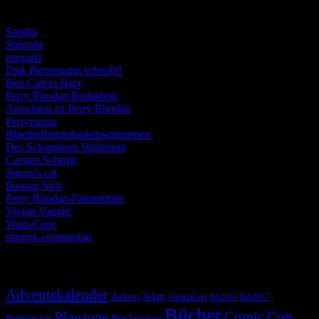
Weblogs
Sandra
Spitzohr
enpunkt
Dirk Bernemann schreibt!
Ben Calvin Hary
Perry Rhodan Redaktion
Ansichten zu Perry Rhodan
Perrymania
Blaetterfluggedankenschnuppen
Des Schamanen Wahnsinn
Carsten Schmitt
Simon's cat
Bastian Sick
Perry Rhodan-Fanzentrale
Vivian Vaught
Warp-Core
startrek-companion
Schlagwörter
Adventskalender
Arkon
Atlan
AustriaCon
BA2017
BA2016
Bücher
Comic
Con
Blauauge
Buchmesse
Bernemann