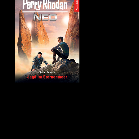
Quelle: Perrypedia
PERRY RHODAN NEO Band 127 – »Jagd im Sternenmeer« von
Rainer Schorm
Ich erspare mir an dieser Stelle den Inhalt des Romans
wiederzugeben, weil die Handlungsebenen zu zahlreich und äußerst
komplex sind.
Die Geschichte liest sich spannend, wenn auch aus einer gewissen