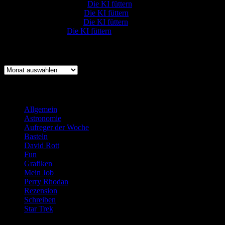
Rüdiger Schäfer
zu
Die KI füttern
Johannes Kreis
zu
Die KI füttern
Robert Prätzler
zu
Die KI füttern
:-) Sandra
zu
Die KI füttern
Archiv
Archiv
Kategorien
Allgemein
(919)
Astronomie
(21)
Aufreger der Woche
(214)
Basteln
(71)
David Rott
(39)
Fun
(84)
Grafiken
(57)
Mein Job
(51)
Perry Rhodan
(616)
Rezension
(463)
Schreiben
(190)
Star Trek
(155)