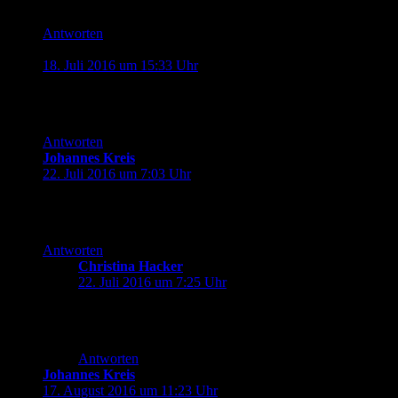
Nice!
Antworten
Alexandra
sagt:
18. Juli 2016 um 15:33 Uhr
Jetzt erwarte ich aber voll die emotionale Beziehungskiste
*grins*!
Antworten
Johannes Kreis
sagt:
22. Juli 2016 um 7:03 Uhr
Gefällt mir! Würde ich am liebsten für die Perrypedia
verwenden!
Antworten
Christina Hacker
sagt:
22. Juli 2016 um 7:25 Uhr
Bekommst du spätestens, wenn die Fan-Edition
veröffentlicht ist.
Antworten
Johannes Kreis
sagt:
17. August 2016 um 11:23 Uhr