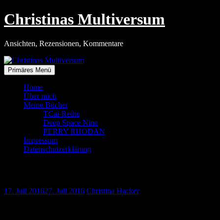
Zum
Christinas Multiversum
Inhalt
springen
Ansichten, Rezensionen, Kommentare
Primäres Menü
Home
Über mich
Meine Bücher
TCai-Reihe
Deep Space Nine
PERRY RHODAN
Impressum
Datenschutzerklärung
Detailreiches Bild
17. Juli 2016
27. Juli 2016
Christina Hacker
Das habe ich noch gar nicht geteilt …