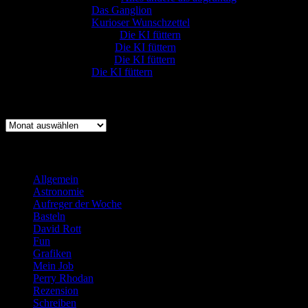
:-) Sandra
zu
Das Ganglion
:-) Sandra
zu
Kurioser Wunschzettel
Rüdiger Schäfer
zu
Die KI füttern
Johannes Kreis
zu
Die KI füttern
Robert Prätzler
zu
Die KI füttern
:-) Sandra
zu
Die KI füttern
Archiv
Archiv
Kategorien
Allgemein
(919)
Astronomie
(21)
Aufreger der Woche
(214)
Basteln
(71)
David Rott
(39)
Fun
(84)
Grafiken
(57)
Mein Job
(51)
Perry Rhodan
(616)
Rezension
(463)
Schreiben
(190)