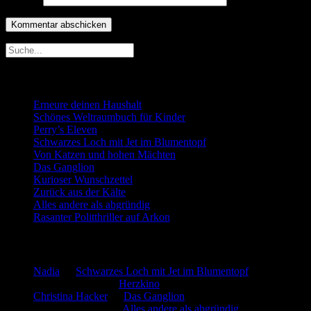
Neueste Beiträge
Erneure deinen Haushalt
Schönes Weltraumbuch für Kinder
Perry’s Eleven
Schwarzes Loch mit Jet im Blumentopf
Von Katzen und hohen Mächten
Das Ganglion
Kurioser Wunschzettel
Zurück aus der Kälte
Alles andere als abgründig
Rasanter Politthriller auf Arkon
Neueste Kommentare
Nadia
zu
Schwarzes Loch mit Jet im Blumentopf
Marion. Detzler
zu
Herzkino
Christina Hacker
zu
Das Ganglion
Gerfried Wagner
zu
Alles andere als abgründig