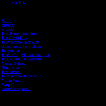
Star Trek
(155)
Weblogs
Sandra
Spitzohr
enpunkt
Dirk Bernemann schreibt!
Ben Calvin Hary
Perry Rhodan Redaktion
Ansichten zu Perry Rhodan
Perrymania
Blaetterfluggedankenschnuppen
Des Schamanen Wahnsinn
Carsten Schmitt
Simon's cat
Bastian Sick
Perry Rhodan-Fanzentrale
Vivian Vaught
Warp-Core
startrek-companion
Schlagwörter