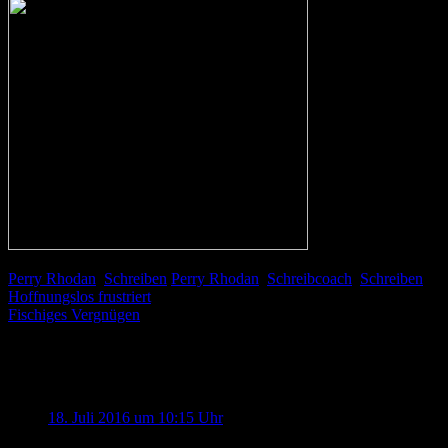
Perry Rhodan
,
Schreiben
Perry Rhodan
,
Schreibcoach
,
Schreiben
Beitragsnavigation
Hoffnungslos frustriert
Fischiges Vergnügen
5 Kommentare zu „
Detailreiches Bild
“
Christine Mausbiberfan
sagt:
18. Juli 2016 um 10:15 Uhr