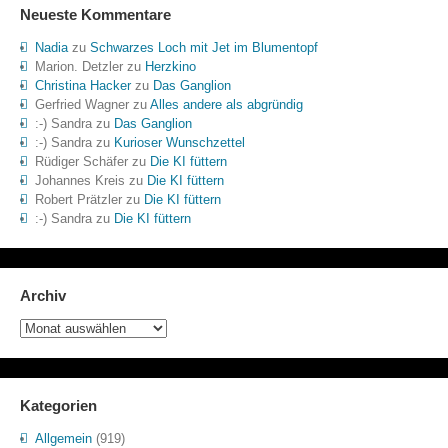
Neueste Kommentare
Nadia
zu
Schwarzes Loch mit Jet im Blumentopf
Marion. Detzler
zu
Herzkino
Christina Hacker
zu
Das Ganglion
Gerfried Wagner
zu
Alles andere als abgründig
:-) Sandra
zu
Das Ganglion
:-) Sandra
zu
Kurioser Wunschzettel
Rüdiger Schäfer
zu
Die KI füttern
Johannes Kreis
zu
Die KI füttern
Robert Prätzler
zu
Die KI füttern
:-) Sandra
zu
Die KI füttern
Archiv
Archiv
Kategorien
Allgemein
(919)