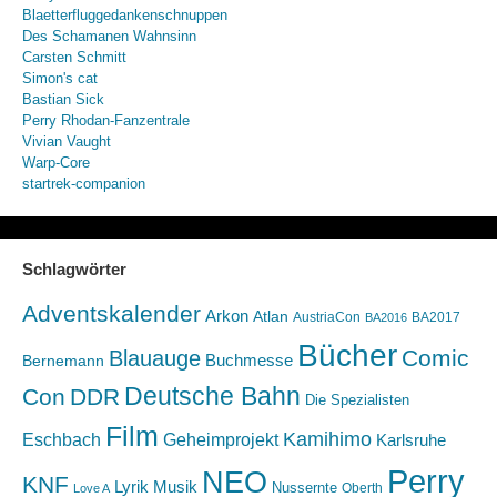
Blaetterfluggedankenschnuppen
Des Schamanen Wahnsinn
Carsten Schmitt
Simon's cat
Bastian Sick
Perry Rhodan-Fanzentrale
Vivian Vaught
Warp-Core
startrek-companion
Schlagwörter
Adventskalender
Arkon
Atlan
AustriaCon
BA2017
BA2016
Bücher
Comic
Blauauge
Buchmesse
Bernemann
Deutsche Bahn
Con
DDR
Die Spezialisten
Film
Kamihimo
Eschbach
Geheimprojekt
Karlsruhe
Perry
NEO
KNF
Lyrik
Musik
Nussernte
Oberth
Love A