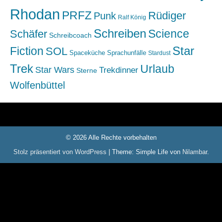
Rhodan
PRFZ
Rüdiger
Punk
Ralf König
Schreiben
Science
Schäfer
Schreibcoach
Star
Fiction
SOL
Spaceküche
Sprachunfälle
Stardust
Trek
Urlaub
Star Wars
Trekdinner
Sterne
Wolfenbüttel
© 2026 Alle Rechte vorbehalten
Stolz präsentiert von WordPress
|
Theme: Simple Life von
Nilambar
.