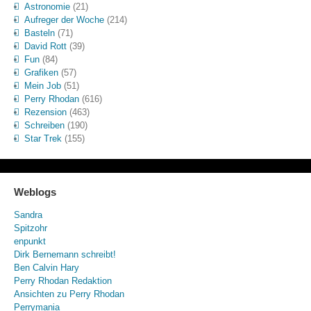
Astronomie
(21)
Aufreger der Woche
(214)
Basteln
(71)
David Rott
(39)
Fun
(84)
Grafiken
(57)
Mein Job
(51)
Perry Rhodan
(616)
Rezension
(463)
Schreiben
(190)
Star Trek
(155)
Weblogs
Sandra
Spitzohr
enpunkt
Dirk Bernemann schreibt!
Ben Calvin Hary
Perry Rhodan Redaktion
Ansichten zu Perry Rhodan
Perrymania