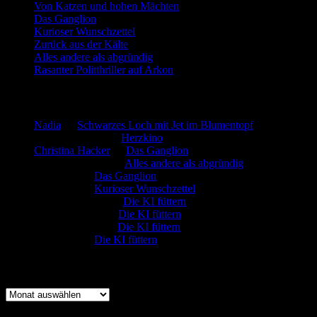
Von Katzen und hohen Mächten
Das Ganglion
Kurioser Wunschzettel
Zurück aus der Kälte
Alles andere als abgründig
Rasanter Politthriller auf Arkon
Neueste Kommentare
Nadia
zu
Schwarzes Loch mit Jet im Blumentopf
Marion. Detzler
zu
Herzkino
Christina Hacker
zu
Das Ganglion
Gerfried Wagner
zu
Alles andere als abgründig
:-) Sandra
zu
Das Ganglion
:-) Sandra
zu
Kurioser Wunschzettel
Rüdiger Schäfer
zu
Die KI füttern
Johannes Kreis
zu
Die KI füttern
Robert Prätzler
zu
Die KI füttern
:-) Sandra
zu
Die KI füttern
Archiv
Archiv