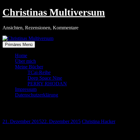
Zum
Christinas Multiversum
Inhalt
springen
Ansichten, Rezensionen, Kommentare
Primäres Menü
Home
Über mich
Meine Bücher
TCai-Reihe
Deep Space Nine
PERRY RHODAN
Impressum
Datenschutzerklärung
Die zweite Macht
21. Dezember 2015
22. Dezember 2015
Christina Hacker
Also … ich habe ihn mir nochmal angesehen, »Star Wars – Das Erwach
tatsächlich habe ich Neues entdeckt und bewerte auch manche Szenen