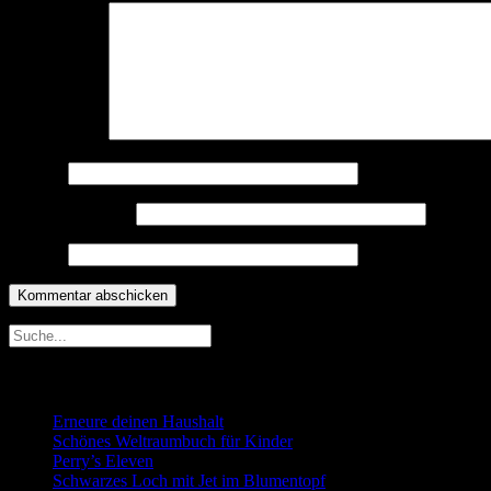
Kommentar
*
Name
*
E-Mail-Adresse
*
Website
Neueste Beiträge
Erneure deinen Haushalt
Schönes Weltraumbuch für Kinder
Perry’s Eleven
Schwarzes Loch mit Jet im Blumentopf