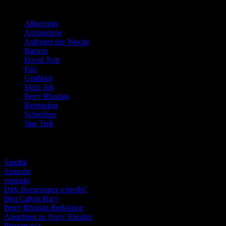
Kategorien
Allgemein
(919)
Astronomie
(21)
Aufreger der Woche
(214)
Basteln
(71)
David Rott
(39)
Fun
(84)
Grafiken
(57)
Mein Job
(51)
Perry Rhodan
(616)
Rezension
(463)
Schreiben
(190)
Star Trek
(155)
Weblogs
Sandra
Spitzohr
enpunkt
Dirk Bernemann schreibt!
Ben Calvin Hary
Perry Rhodan Redaktion
Ansichten zu Perry Rhodan
Perrymania