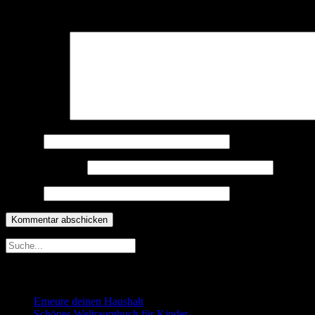
Deine E-Mail-Adresse wird nicht veröffentlicht.
Erforderliche Felder 
Kommentar
*
Name
*
E-Mail-Adresse
*
Website
Neueste Beiträge
Erneure deinen Haushalt
Schönes Weltraumbuch für Kinder