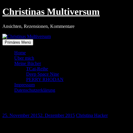
Zum
Christinas Multiversum
Inhalt
springen
Ansichten, Rezensionen, Kommentare
Primäres Menü
Home
Über mich
Meine Bücher
TCai-Reihe
Deep Space Nine
PERRY RHODAN
Impressum
Datenschutzerklärung
Nachbetrachtungen
25. November 2015
2. Dezember 2015
Christina Hacker
Die Seminare an der Bundesakademie in Wolfenbüttel sind eine genial
was ich meine – den Con-Blues – die bedrückende Stimmung, die sich