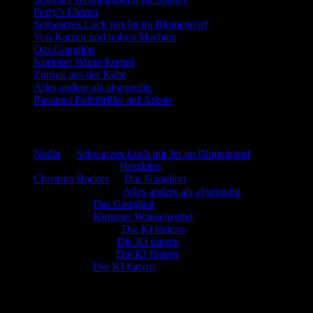
Perry’s Eleven
Schwarzes Loch mit Jet im Blumentopf
Von Katzen und hohen Mächten
Das Ganglion
Kurioser Wunschzettel
Zurück aus der Kälte
Alles andere als abgründig
Rasanter Politthriller auf Arkon
Neueste Kommentare
Nadia
zu
Schwarzes Loch mit Jet im Blumentopf
Marion. Detzler
zu
Herzkino
Christina Hacker
zu
Das Ganglion
Gerfried Wagner
zu
Alles andere als abgründig
:-) Sandra
zu
Das Ganglion
:-) Sandra
zu
Kurioser Wunschzettel
Rüdiger Schäfer
zu
Die KI füttern
Johannes Kreis
zu
Die KI füttern
Robert Prätzler
zu
Die KI füttern
:-) Sandra
zu
Die KI füttern
Archiv