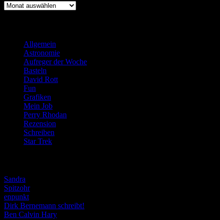
Archiv
Kategorien
Allgemein
(919)
Astronomie
(21)
Aufreger der Woche
(214)
Basteln
(71)
David Rott
(39)
Fun
(84)
Grafiken
(57)
Mein Job
(51)
Perry Rhodan
(616)
Rezension
(463)
Schreiben
(190)
Star Trek
(155)
Weblogs
Sandra
Spitzohr
enpunkt
Dirk Bernemann schreibt!
Ben Calvin Hary