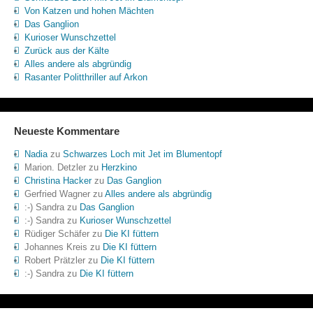
Von Katzen und hohen Mächten
Das Ganglion
Kurioser Wunschzettel
Zurück aus der Kälte
Alles andere als abgründig
Rasanter Politthriller auf Arkon
Neueste Kommentare
Nadia
zu
Schwarzes Loch mit Jet im Blumentopf
Marion. Detzler
zu
Herzkino
Christina Hacker
zu
Das Ganglion
Gerfried Wagner
zu
Alles andere als abgründig
:-) Sandra
zu
Das Ganglion
:-) Sandra
zu
Kurioser Wunschzettel
Rüdiger Schäfer
zu
Die KI füttern
Johannes Kreis
zu
Die KI füttern
Robert Prätzler
zu
Die KI füttern
:-) Sandra
zu
Die KI füttern