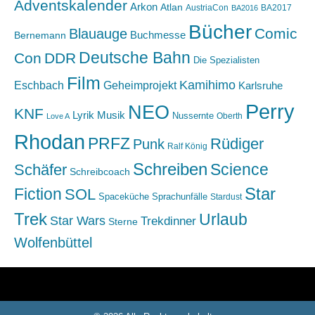
Adventskalender
Arkon
Atlan
AustriaCon
BA2017
BA2016
Bücher
Comic
Blauauge
Buchmesse
Bernemann
Deutsche Bahn
Con
DDR
Die Spezialisten
Film
Kamihimo
Eschbach
Geheimprojekt
Karlsruhe
Perry
NEO
KNF
Lyrik
Musik
Nussernte
Oberth
Love A
Rhodan
PRFZ
Rüdiger
Punk
Ralf König
Schreiben
Science
Schäfer
Schreibcoach
Star
Fiction
SOL
Spaceküche
Sprachunfälle
Stardust
Trek
Urlaub
Star Wars
Trekdinner
Sterne
Wolfenbüttel