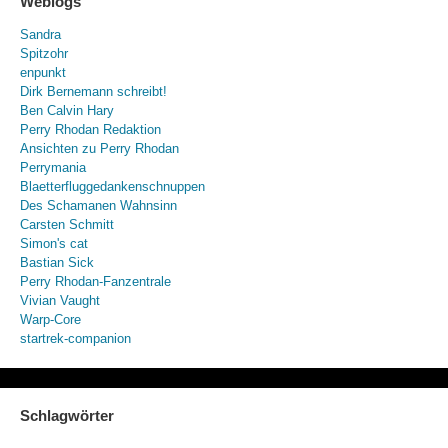
Weblogs
Sandra
Spitzohr
enpunkt
Dirk Bernemann schreibt!
Ben Calvin Hary
Perry Rhodan Redaktion
Ansichten zu Perry Rhodan
Perrymania
Blaetterfluggedankenschnuppen
Des Schamanen Wahnsinn
Carsten Schmitt
Simon's cat
Bastian Sick
Perry Rhodan-Fanzentrale
Vivian Vaught
Warp-Core
startrek-companion
Schlagwörter