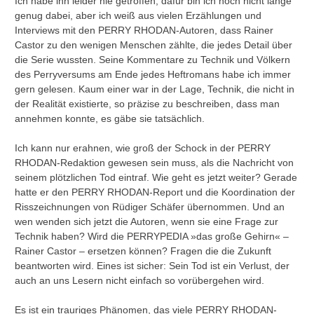
Ich habe ihn leider nie getroffen, dafür bin ich noch nicht lange
genug dabei, aber ich weiß aus vielen Erzählungen und
Interviews mit den PERRY RHODAN-Autoren, dass Rainer
Castor zu den wenigen Menschen zählte, die jedes Detail über
die Serie wussten. Seine Kommentare zu Technik und Völkern
des Perryversums am Ende jedes Heftromans habe ich immer
gern gelesen. Kaum einer war in der Lage, Technik, die nicht in
der Realität existierte, so präzise zu beschreiben, dass man
annehmen konnte, es gäbe sie tatsächlich.
Ich kann nur erahnen, wie groß der Schock in der PERRY
RHODAN-Redaktion gewesen sein muss, als die Nachricht von
seinem plötzlichen Tod eintraf. Wie geht es jetzt weiter? Gerade
hatte er den PERRY RHODAN-Report und die Koordination der
Risszeichnungen von Rüdiger Schäfer übernommen. Und an
wen wenden sich jetzt die Autoren, wenn sie eine Frage zur
Technik haben? Wird die PERRYPEDIA »das große Gehirn« –
Rainer Castor – ersetzen können? Fragen die die Zukunft
beantworten wird. Eines ist sicher: Sein Tod ist ein Verlust, der
auch an uns Lesern nicht einfach so vorübergehen wird.
Es ist ein trauriges Phänomen, das viele PERRY RHODAN-