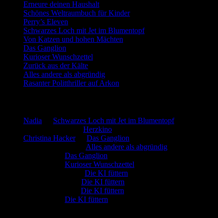
Erneure deinen Haushalt
Schönes Weltraumbuch für Kinder
Perry’s Eleven
Schwarzes Loch mit Jet im Blumentopf
Von Katzen und hohen Mächten
Das Ganglion
Kurioser Wunschzettel
Zurück aus der Kälte
Alles andere als abgründig
Rasanter Politthriller auf Arkon
Neueste Kommentare
Nadia
zu
Schwarzes Loch mit Jet im Blumentopf
Marion. Detzler
zu
Herzkino
Christina Hacker
zu
Das Ganglion
Gerfried Wagner
zu
Alles andere als abgründig
:-) Sandra
zu
Das Ganglion
:-) Sandra
zu
Kurioser Wunschzettel
Rüdiger Schäfer
zu
Die KI füttern
Johannes Kreis
zu
Die KI füttern
Robert Prätzler
zu
Die KI füttern
:-) Sandra
zu
Die KI füttern