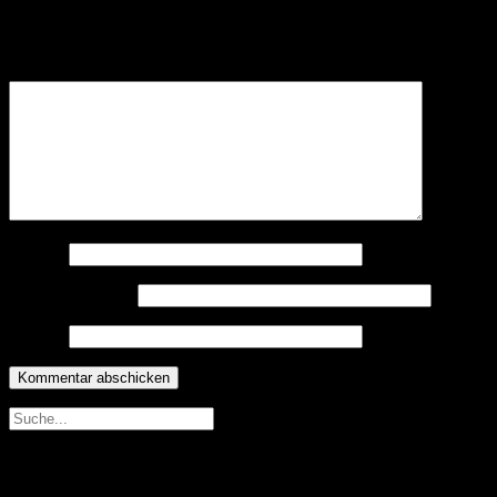
Deine E-Mail-Adresse wird nicht veröffentlicht.
Erforderliche
Felder sind mit
*
markiert
Kommentar
*
Name
*
E-Mail-Adresse
*
Website
Neueste Beiträge