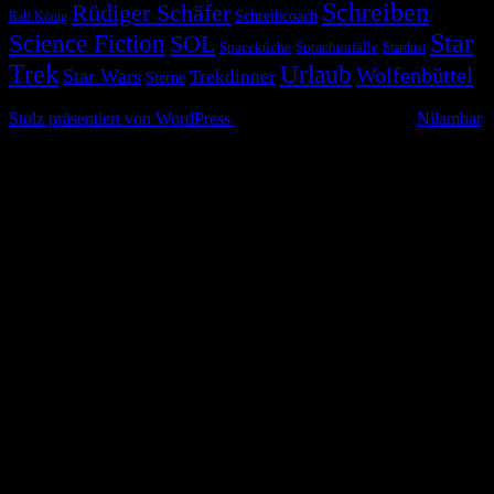
Schreiben
Rüdiger Schäfer
Schreibcoach
Ralf König
Star
Science Fiction
SOL
Spaceküche
Sprachunfälle
Stardust
Trek
Urlaub
Wolfenbüttel
Star Wars
Trekdinner
Sterne
© 2026 Alle Rechte vorbehalten
Stolz präsentiert von WordPress
|
Theme: Simple Life von
Nilambar
.
Nach
oben