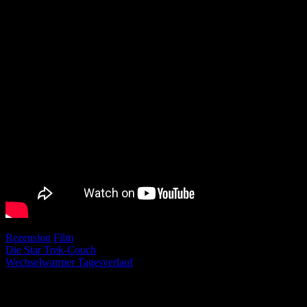
Rezension
Film
Beitragsnavigation
Die Star Trek-Couch
Wechselwarmer Tagesverlauf
Schreibe einen Kommentar