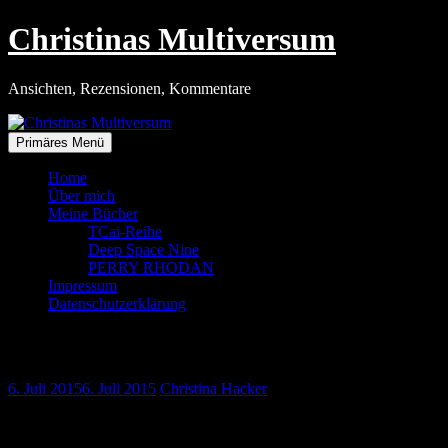
Zum
Christinas Multiversum
Inhalt
springen
Ansichten, Rezensionen, Kommentare
Primäres Menü
Home
Über mich
Meine Bücher
TCai-Reihe
Deep Space Nine
PERRY RHODAN
Impressum
Datenschutzerklärung
Surreales Märchen für Erwachsene
6. Juli 2015
6. Juli 2015
Christina Hacker
Quelle: Moviepilot