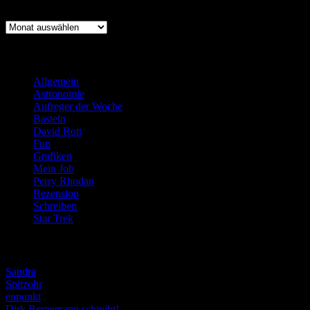
Archiv
Archiv
Kategorien
Allgemein
(919)
Astronomie
(21)
Aufreger der Woche
(214)
Basteln
(71)
David Rott
(39)
Fun
(84)
Grafiken
(57)
Mein Job
(51)
Perry Rhodan
(616)
Rezension
(463)
Schreiben
(190)
Star Trek
(155)
Weblogs
Sandra
Spitzohr
enpunkt
Dirk Bernemann schreibt!