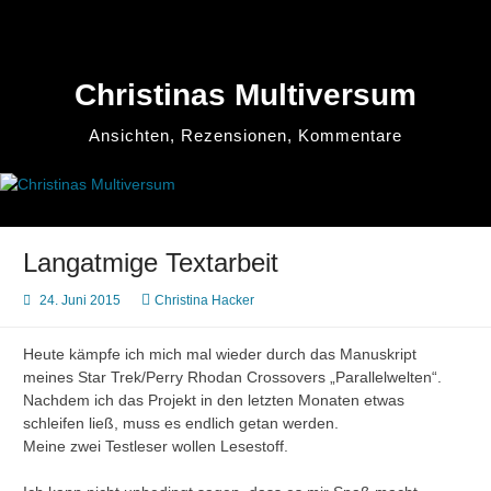
Zum
Inhalt
springen
Christinas Multiversum
Ansichten, Rezensionen, Kommentare
Langatmige Textarbeit
24. Juni 2015
Christina Hacker
Heute kämpfe ich mich mal wieder durch das Manuskript
meines Star Trek/Perry Rhodan Crossovers „Parallelwelten“.
Nachdem ich das Projekt in den letzten Monaten etwas
schleifen ließ, muss es endlich getan werden.
Meine zwei Testleser wollen Lesestoff.