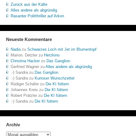
Zurück aus der Kälte
Alles andere als abgründig
Rasanter Politthriller auf Arkon
Neueste Kommentare
Nadia
zu
Schwarzes Loch mit Jet im Blumentopf
Marion. Detzler
zu
Herzkino
Christina Hacker
zu
Das Ganglion
Gerfried Wagner
zu
Alles andere als abgründig
:-) Sandra
zu
Das Ganglion
:-) Sandra
zu
Kurioser Wunschzettel
Rüdiger Schäfer
zu
Die KI füttern
Johannes Kreis
zu
Die KI füttern
Robert Prätzler
zu
Die KI füttern
:-) Sandra
zu
Die KI füttern
Archiv
Archiv