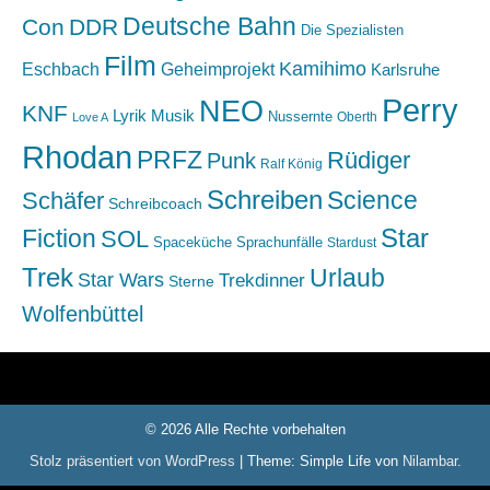
Deutsche Bahn
Con
DDR
Die Spezialisten
Film
Kamihimo
Eschbach
Geheimprojekt
Karlsruhe
Perry
NEO
KNF
Lyrik
Musik
Nussernte
Oberth
Love A
Rhodan
PRFZ
Rüdiger
Punk
Ralf König
Schreiben
Science
Schäfer
Schreibcoach
Star
Fiction
SOL
Spaceküche
Sprachunfälle
Stardust
Trek
Urlaub
Star Wars
Trekdinner
Sterne
Wolfenbüttel
© 2026 Alle Rechte vorbehalten
Stolz präsentiert von WordPress
|
Theme: Simple Life von
Nilambar
.