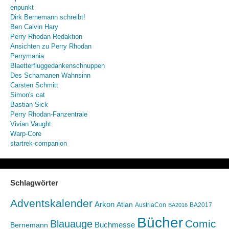
enpunkt
Dirk Bernemann schreibt!
Ben Calvin Hary
Perry Rhodan Redaktion
Ansichten zu Perry Rhodan
Perrymania
Blaetterfluggedankenschnuppen
Des Schamanen Wahnsinn
Carsten Schmitt
Simon's cat
Bastian Sick
Perry Rhodan-Fanzentrale
Vivian Vaught
Warp-Core
startrek-companion
Schlagwörter
Adventskalender
Arkon
Atlan
AustriaCon
BA2017
BA2016
Bücher
Comic
Blauauge
Buchmesse
Bernemann