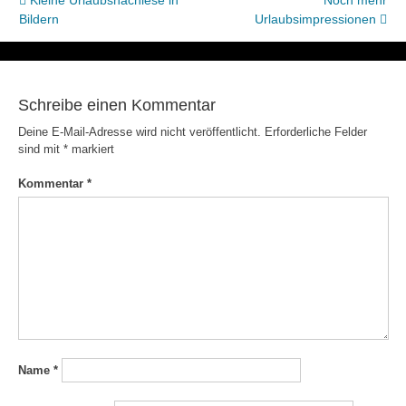
Beitragsnavigation
Kleine Urlaubsnachlese in
Noch mehr
Bildern
Urlaubsimpressionen
Schreibe einen Kommentar
Deine E-Mail-Adresse wird nicht veröffentlicht.
Erforderliche Felder
sind mit
*
markiert
Kommentar
*
Name
*