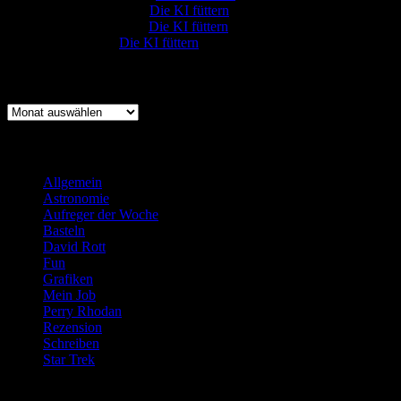
Johannes Kreis
zu
Die KI füttern
Robert Prätzler
zu
Die KI füttern
:-) Sandra
zu
Die KI füttern
Archiv
Archiv
Kategorien
Allgemein
(919)
Astronomie
(21)
Aufreger der Woche
(214)
Basteln
(71)
David Rott
(39)
Fun
(84)
Grafiken
(57)
Mein Job
(51)
Perry Rhodan
(616)
Rezension
(463)
Schreiben
(190)
Star Trek
(155)
Weblogs