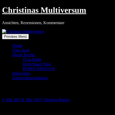
Zum
Christinas Multiversum
Inhalt
springen
Ansichten, Rezensionen, Kommentare
Primäres Menü
Home
Über mich
Meine Bücher
TCai-Reihe
Deep Space Nine
PERRY RHODAN
Impressum
Datenschutzerklärung
Deklassiert
9. Mai 2015
9. Mai 2015
Christina Hacker
Trotz des Streiks bei der deutschen Bahn oder vielleicht gerade
deswegen, hatte ich am Donnerstagabend eine äußerst entspannte