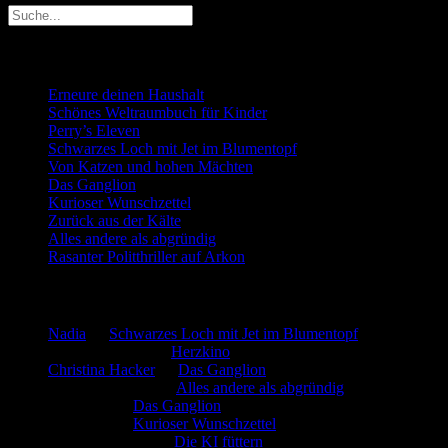
Neueste Beiträge
Erneure deinen Haushalt
Schönes Weltraumbuch für Kinder
Perry’s Eleven
Schwarzes Loch mit Jet im Blumentopf
Von Katzen und hohen Mächten
Das Ganglion
Kurioser Wunschzettel
Zurück aus der Kälte
Alles andere als abgründig
Rasanter Politthriller auf Arkon
Neueste Kommentare
Nadia
zu
Schwarzes Loch mit Jet im Blumentopf
Marion. Detzler
zu
Herzkino
Christina Hacker
zu
Das Ganglion
Gerfried Wagner
zu
Alles andere als abgründig
:-) Sandra
zu
Das Ganglion
:-) Sandra
zu
Kurioser Wunschzettel
Rüdiger Schäfer
zu
Die KI füttern