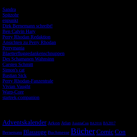
Sandra
Spitzohr
enpunkt
Dirk Bernemann schreibt!
Ben Calvin Hary
Perry Rhodan Redaktion
Ansichten zu Perry Rhodan
Perrymania
Blaetterfluggedankenschnuppen
Des Schamanen Wahnsinn
Carsten Schmitt
Simon's cat
Bastian Sick
Perry Rhodan-Fanzentrale
Vivian Vaught
Warp-Core
startrek-companion
Schlagwörter
Adventskalender
Arkon
Atlan
AustriaCon
BA2017
BA2016
Bücher
Comic
Con
Blauauge
Buchmesse
Bernemann