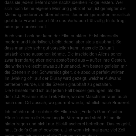
dass sie jedem Befehl ohne nachzudenken Folge leisten. Wer
sich noch keine eigenen Meinung gebildet hat, ist geneigter die
Meinung anderer zu übernehmen. Jeder einigermaßen moralisch
gebildete Erwachsene hätte das Vorhaben frühzeitig hinterfragt
oder gar durchschaut.
Auch vom Look her kann der Film punkten. Er ist einerseits
modern und futuristisch, bleibt dabei aber stets glaubhaft. So,
dass man sich sehr gut vorstellen kann, dass die Zukunft
tatsächlich so aussehen könnte. Die insektoiden Aliens sehen
zwar fremdartig aber nicht abstoßend aus – außer ihre Gesten,
die wirken vielleicht etwas zu humanoid. Am besten gefielen mir
die Szenen in der Schwerelosigkeit, die absolut perfekt wirkten.
Im „Making of“ auf der Bluray wird gezeigt, welcher Aufwand
betrieben wurde, um die Szenen glaubhaft zu gestalten.
Die Filmsets fand ich auf jeden Fall besser gelungen, als die
der (J.J. Abrams)-Star Trek Filme, wo der Maschinenraum auch
nach dem Ort aussah, wo gedreht wurde, nämlich nach Brauerei.
Ich möchte mehr solcher SF-Filme wie „Ender’s Game“ sehen.
Filme in denen die Handlung im Vordergrund steht, Filme die
hinterfragen und nicht nur Effekthascherei betreiben. Das es geht,
hat „Ender’s Game“ bewiesen. Und wenn ich mal ganz viel Zeit
habe, lese ich auch mal die Romanvorlage dazu.