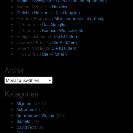
Nadia
zu
Schwarzes Loch mit Jet im Blumentopf
Marion. Detzler
zu
Herzkino
Christina Hacker
zu
Das Ganglion
Gerfried Wagner
zu
Alles andere als abgründig
:-) Sandra
zu
Das Ganglion
:-) Sandra
zu
Kurioser Wunschzettel
Rüdiger Schäfer
zu
Die KI füttern
Johannes Kreis
zu
Die KI füttern
Robert Prätzler
zu
Die KI füttern
:-) Sandra
zu
Die KI füttern
Archiv
Archiv
Kategorien
Allgemein
(919)
Astronomie
(21)
Aufreger der Woche
(214)
Basteln
(71)
David Rott
(39)
Fun
(84)