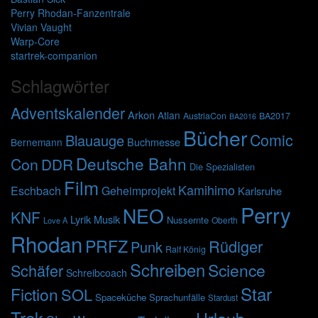
Perry Rhodan-Fanzentrale
Vivian Vaught
Warp-Core
startrek-companion
Schlagwörter
Adventskalender
Arkon
Atlan
AustriaCon
BA2017
BA2016
Bücher
Comic
Blauauge
Buchmesse
Bernemann
Deutsche Bahn
Con
DDR
Die Spezialisten
Film
Kamihimo
Eschbach
Geheimprojekt
Karlsruhe
Perry
NEO
KNF
Lyrik
Musik
Nussernte
Oberth
Love A
Rhodan
PRFZ
Rüdiger
Punk
Ralf König
Schreiben
Science
Schäfer
Schreibcoach
Star
Fiction
SOL
Spaceküche
Sprachunfälle
Stardust
Trek
Urlaub