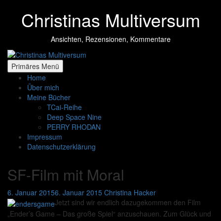
Zum
Christinas Multiversum
Inhalt
springen
Ansichten, Rezensionen, Kommentare
Primäres Menü
Home
Über mich
Meine Bücher
TCai-Reihe
Deep Space Nine
PERRY RHODAN
Impressum
Datenschutzerklärung
SF-Film mit Moral
6. Januar 2015
6. Januar 2015
Christina Hacker
Jetzt sind wir endlich dazugekommen den Film
„Ender’s Game – Das große Spiel“ anzuschauen. Zum Glück und