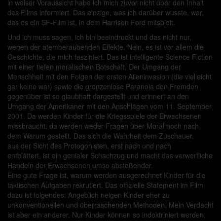
in weiser Voraussicht habe ich mich zuvor nicht über den Inhalt
des Films informiert. Das einzige, was ich darüber wusste, war,
das es ein SF-Film ist, in dem Harrison Ford mitspielt.
Und ich muss sagen, ich bin beeindruckt und das nicht nur,
wegen der atemberaubenden Effekte. Nein, es ist vor allem die
Geschichte, die mich fasziniert. Das ist intelligente Science Fiction
mit einer tiefen moralischen Botschaft. Der Umgang der
Menschheit mit den Folgen der ersten Alieninvasion (die vielleicht
gar keine war) sowie die grenzenlose Paranoia den Fremden
gegenüber ist so glaubhaft dargestellt und erinnert an den
Umgang der Amerikaner mit den Anschlägen vom 11. September
2001. Da werden Kinder für die Kriegsspiele der Erwachsenen
missbraucht, da werden weder Fragen über Moral noch nach
dem Warum gestellt. Das sich die Wahrheit dem Zuschauer,
aus der Sicht des Protogonisten, erst nach und nach
entblättert, ist ein genialer Schachzug und macht das verwerfliche
Handeln der Erwachsenen umso abstoßender.
Eine gute Frage ist, warum werden ausgerechnet Kinder für die
taktischen Aufgaben rekrutiert. Das offizielle Statement im Film
dazu ist folgendes: Angeblich neigen Kinder eher zu
unkonventionellen und überraschenden Methoden. Mein Verdacht
ist aber ein anderer. Nur Kinder können so indoktriniert werden,