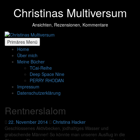
Zum
Christinas Multiversum
Inhalt
springen
Ansichten, Rezensionen, Kommentare
Primäres Menü
Home
Über mich
Meine Bücher
TCai-Reihe
Deep Space Nine
PERRY RHODAN
Impressum
Datenschutzerklärung
Rentnerslalom
22. November 2014
Christina Hacker
Geschlossenes Aktivbecken, jodhaltiges Wasser und
grabschende Männer! So könnte man unseren Ausflug in die