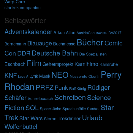
Warp-Core
startrek-companion
Schlagwörter
Adventskalender
Arkon
Atlan
AustriaCon
BA2017
BA2016
Bücher
Comic
Blauauge
Buchmesse
Bernemann
Deutsche Bahn
Con
DDR
Die Spezialisten
Film
Kamihimo
Eschbach
Geheimprojekt
Karlsruhe
Perry
NEO
KNF
Lyrik
Musik
Nussernte
Oberth
Love A
Rhodan
PRFZ
Rüdiger
Punk
Ralf König
Schreiben
Science
Schäfer
Schreibcoach
Star
Fiction
SOL
Spaceküche
Sprachunfälle
Stardust
Trek
Urlaub
Star Wars
Trekdinner
Sterne
Wolfenbüttel