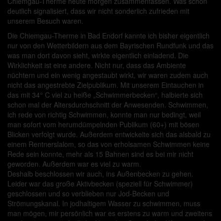
Chiemgau-Therme heute morgen zusammenfassen. Was schon
deutlich signalisiert, dass wir nicht sonderlich zufrieden mit
unserem Besuch waren.
Die Chiemgau-Therme in Bad Endorf kannte ich bisher eigentlich
nur von den Wetterbildern aus dem Bayrischen Rundfunk und das
was man dort davon sieht, wirkte eigentlich einladend. Die
Wirklichkeit ist eine andere. Nicht nur, dass das Ambiente
nüchtern und ein wenig angestaubt wirkt, wir waren zudem auch
nicht das angestrebte Zielpublikum. Mit unserem Eintauchen in
das mit 34° C viel zu heiße „Schwimmerbecken“, halbierte sich
schon mal der Altersdurchschnitt der Anwesenden. Schwimmen,
ich rede von richtig Schwimmen, konnte man nur bedingt, weil
man sofort vom herumdümpelnden Publikum (60+) mit bösen
Blicken verfolgt wurde. Außerdem entwickelte sich das alsbald zu
einem Rentnerslalom, so das von erholsamen Schwimmen keine
Rede sein konnte, mehr als 15 Bahnen sind es bei mir nicht
geworden. Außerdem war es viel zu warm.
Deshalb beschlossen wir auch, ins Außenbecken zu gehen.
Leider war das große Aktivbecken (speziell für Schwimmer)
geschlossen und so verblieben nur Jod-Becken und
Strömungskanal. In jodhaltigem Wasser zu schwimmen, muss
man mögen, mir persönlich war es erstens zu warm und zweitens