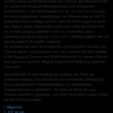
mochte meine empfindliche Nase den Geruch des Wassers nicht.
So nutzten wir einzig die Massagedüsen und wechselten
anschließend in den Strömungskanal, wo mir doch prompt einer
der herumpaddelnden Angehörigen der Altherrenliga an den Po
grabschte. Ganz zufällig natürlich, weil die Strömung ja so stark
war, dass er seine Gliedmaßen nicht mehr unter Kontrolle hatte.
Ich bin bei sowas ja eigentlich nicht so empfindlich, aber
irgendwie konnte ich danach nicht mehr entspannt baden, weil ich
ständig weitere Übergriffe erwartete.
So verließen wir nach eineinhalb der drei bezahlten Stunden die
Therme wieder und schworen uns, das nächste Mal doch wieder
in die Rupertus-Therme nach Bad Reichenhall zu fahren. Das ist
etwa genauso weit von Waging entfernt und bietet zum gleichen
Preis mehr.
Das Schönste an dem Ausflug war sowieso die Fahrt am
Chiemsee entlang. Der sich heute mit verschneiten Bergspitzen,
Sonnendurchfluteten Nebelschwaden und ungezählten
Vögelschwärmen präsentierte. Da wäre ich lieber ein paar
Stunden spazieren gegangen und hätte fotografiert. Leider hatten
wir keine Kamera dabei.
Allgemein
„ES“ ist da!