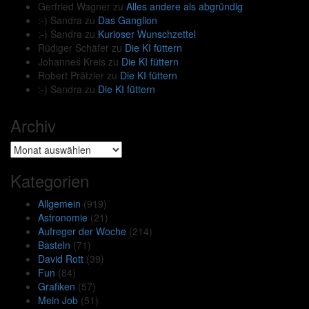
Gerfried Wagner
zu
Alles andere als abgründig
:-) Sandra
zu
Das Ganglion
:-) Sandra
zu
Kurioser Wunschzettel
Rüdiger Schäfer
zu
Die KI füttern
Johannes Kreis
zu
Die KI füttern
Robert Prätzler
zu
Die KI füttern
:-) Sandra
zu
Die KI füttern
Archiv
Archiv
Kategorien
Allgemein
(919)
Astronomie
(21)
Aufreger der Woche
(214)
Basteln
(71)
David Rott
(39)
Fun
(84)
Grafiken
(57)
Mein Job
(51)