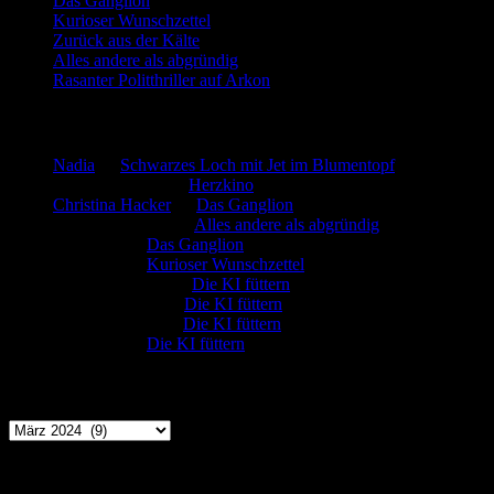
Das Ganglion
Kurioser Wunschzettel
Zurück aus der Kälte
Alles andere als abgründig
Rasanter Politthriller auf Arkon
Neueste Kommentare
Nadia
zu
Schwarzes Loch mit Jet im Blumentopf
Marion. Detzler
zu
Herzkino
Christina Hacker
zu
Das Ganglion
Gerfried Wagner
zu
Alles andere als abgründig
:-) Sandra
zu
Das Ganglion
:-) Sandra
zu
Kurioser Wunschzettel
Rüdiger Schäfer
zu
Die KI füttern
Johannes Kreis
zu
Die KI füttern
Robert Prätzler
zu
Die KI füttern
:-) Sandra
zu
Die KI füttern
Archiv
Archiv
Kategorien