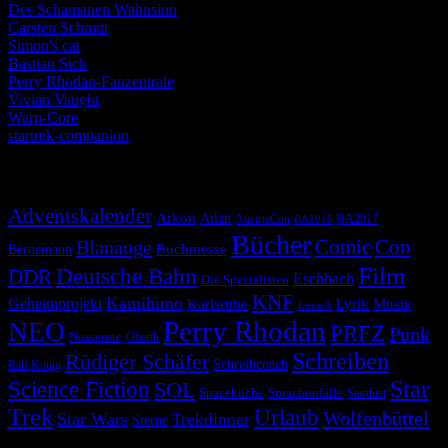
Des Schamanen Wahnsinn
Carsten Schmitt
Simon's cat
Bastian Sick
Perry Rhodan-Fanzentrale
Vivian Vaught
Warp-Core
startrek-companion
Schlagwörter
Adventskalender
Arkon
Atlan
AustriaCon
BA2017
BA2016
Bücher
Comic
Con
Blauauge
Buchmesse
Bernemann
Film
Deutsche Bahn
DDR
Eschbach
Die Spezialisten
KNF
Kamihimo
Geheimprojekt
Karlsruhe
Lyrik
Musik
Love A
Perry Rhodan
NEO
PRFZ
Punk
Nussernte
Oberth
Schreiben
Rüdiger Schäfer
Schreibcoach
Ralf König
Star
Science Fiction
SOL
Spaceküche
Sprachunfälle
Stardust
Trek
Urlaub
Wolfenbüttel
Star Wars
Trekdinner
Sterne
© 2026 Alle Rechte vorbehalten