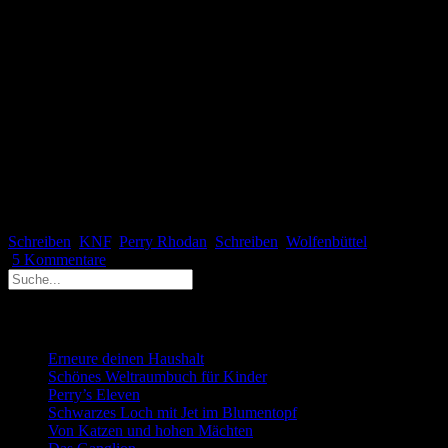
immer ein wenig stutzig macht und ich mich frage, ob man mir nicht
doch etwas verheimlicht. Olaf Kutzmutz, Leiter des Bereichs
Literatur an der BA und Co-Dozent, zitierte in diesem
Zusammenhang Andreas Eschbach: »Du brauchst nicht wieder zu
kommen, Du kannst es.« Ich hoffe trotzdem, dass er es nicht so ernst
gemeint hat und ich mal wieder nach Wolfenbüttel kommen darf.
Mein Dank gilt an dieser Stelle den Organisatoren von der
Bundesakademie, den Dozenten und Teilnehmern, insbesondere
dem großzügigen Spender der leckeren Süßigkeiten. Mein Leben
wurde an diesem Wochenende durch viele schöne Erinnerungen
und Begegnungen bereichert. Das ist unbezahlbar!
Schreiben
KNF
,
Perry Rhodan
,
Schreiben
,
Wolfenbüttel
5 Kommentare
Neueste Beiträge
Erneure deinen Haushalt
Schönes Weltraumbuch für Kinder
Perry’s Eleven
Schwarzes Loch mit Jet im Blumentopf
Von Katzen und hohen Mächten