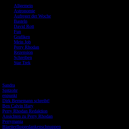
Allgemein
(919)
Astronomie
(21)
Aufreger der Woche
(214)
Basteln
(71)
David Rott
(39)
Fun
(84)
Grafiken
(57)
Mein Job
(51)
Perry Rhodan
(616)
Rezension
(463)
Schreiben
(190)
Star Trek
(155)
Weblogs
Sandra
Spitzohr
enpunkt
Dirk Bernemann schreibt!
Ben Calvin Hary
Perry Rhodan Redaktion
Ansichten zu Perry Rhodan
Perrymania
Blaetterfluggedankenschnuppen