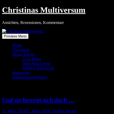
Zum
Christinas Multiversum
Inhalt
springen
Ansichten, Rezensionen, Kommentare
Primäres Menü
Home
Über mich
Meine Bücher
TCai-Reihe
Deep Space Nine
PERRY RHODAN
Impressum
Datenschutzerklärung
Tag:
11. März 2024
Und sie bewegt sich doch …
11. März 2024
12. März 2024
Christina Hacker