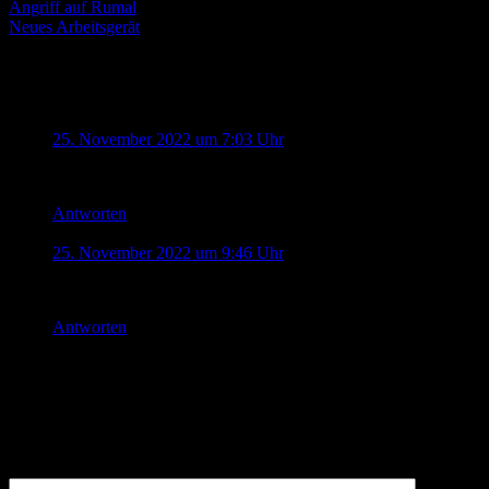
Beitragsnavigation
Angriff auf Rumal
Neues Arbeitsgerät
2 Kommentare zu „
Die 50. FanSzene
“
Johannes Kreis
sagt:
25. November 2022 um 7:03 Uhr
Gute Idee!
Antworten
Erich Herbst
sagt:
25. November 2022 um 9:46 Uhr
Eine tolle Idee und schöne Geste – danke!
Antworten
Schreibe einen Kommentar
Deine E-Mail-Adresse wird nicht veröffentlicht.
Erforderliche
Felder sind mit
*
markiert
Kommentar
*