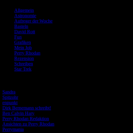
Allgemein
(919)
Astronomie
(21)
Aufreger der Woche
(214)
Basteln
(71)
David Rott
(39)
Fun
(84)
Grafiken
(57)
Mein Job
(51)
Perry Rhodan
(616)
Rezension
(463)
Schreiben
(190)
Star Trek
(155)
Weblogs
Sandra
Spitzohr
enpunkt
Dirk Bernemann schreibt!
Ben Calvin Hary
Perry Rhodan Redaktion
Ansichten zu Perry Rhodan
Perrymania