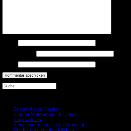
Name
*
E-Mail-Adresse
*
Website
Neueste Beiträge
Erneure deinen Haushalt
Schönes Weltraumbuch für Kinder
Perry’s Eleven
Schwarzes Loch mit Jet im Blumentopf
Von Katzen und hohen Mächten