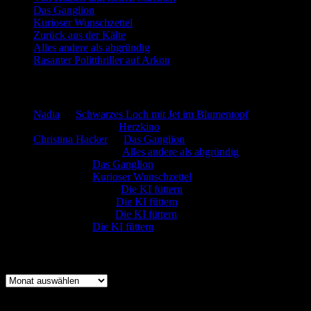
Das Ganglion
Kurioser Wunschzettel
Zurück aus der Kälte
Alles andere als abgründig
Rasanter Politthriller auf Arkon
Neueste Kommentare
Nadia
zu
Schwarzes Loch mit Jet im Blumentopf
Marion. Detzler
zu
Herzkino
Christina Hacker
zu
Das Ganglion
Gerfried Wagner
zu
Alles andere als abgründig
:-) Sandra
zu
Das Ganglion
:-) Sandra
zu
Kurioser Wunschzettel
Rüdiger Schäfer
zu
Die KI füttern
Johannes Kreis
zu
Die KI füttern
Robert Prätzler
zu
Die KI füttern
:-) Sandra
zu
Die KI füttern
Archiv
Archiv
Kategorien