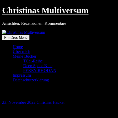
Zum
Christinas Multiversum
Inhalt
springen
Ansichten, Rezensionen, Kommentare
Primäres Menü
Home
Über mich
Meine Bücher
TCai-Reihe
Deep Space Nine
PERRY RHODAN
Impressum
Datenschutzerklärung
Die 50. FanSzene
23. November 2022
Christina Hacker
Alle vier Wochen bespreche ich Fanzines, Magazine, Blogs, VBlog,
Podcasts und andere Internetseiten in der »FanSzene«. Als ich 2018