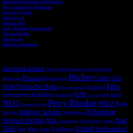
Blaetterfluggedankenschnuppen
Des Schamanen Wahnsinn
Carsten Schmitt
Simon's cat
Bastian Sick
Perry Rhodan-Fanzentrale
Vivian Vaught
Warp-Core
startrek-companion
Schlagwörter
Adventskalender
Arkon
Atlan
AustriaCon
BA2017
BA2016
Bücher
Comic
Con
Blauauge
Buchmesse
Bernemann
Film
Deutsche Bahn
DDR
Eschbach
Die Spezialisten
KNF
Kamihimo
Geheimprojekt
Karlsruhe
Lyrik
Musik
Love A
Perry Rhodan
NEO
PRFZ
Punk
Nussernte
Oberth
Schreiben
Rüdiger Schäfer
Schreibcoach
Ralf König
Star
Science Fiction
SOL
Spaceküche
Sprachunfälle
Stardust
Trek
Urlaub
Wolfenbüttel
Star Wars
Trekdinner
Sterne