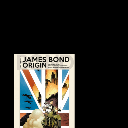
Insofern mochte ich diese Szenen nicht so wirklich. Schön sind dage
Gestört hat mich die aufgesetzte Diversität. Entschuldigung, nichts 
möglichst eine dunkle Hautfarbe haben und/oder eine Frau sein. Das 
mich, hilft es den von Rassismus und Ungerechtigkeit betroffenen Me
und glauben, dass die nur deshalb eine Rolle spielen, weil sie anders
Dafür stirbt James Bond. (Daniel Graig wollte nicht mehr weitermache
Die Frage, die ich mir nach dem überraschenden Ende aber stelle: E
Quasi als nächste Stufe der Diversität. Wir werden es erleben. Die Fi