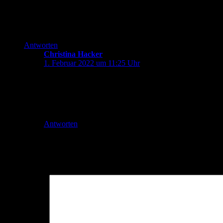
Binds mehr gesehen. Einfach aus den Gründen die du auch nenns
dann auch keine abgeschlossenen Geschichten sind, dann ist es
Ein Bondfilm hat in trauter Zweisamkeit in irgendeinem Bett z
Antworten
Christina Hacker
sagt:
1. Februar 2022 um 11:25 Uhr
Wobei ich die andere Agentin, mit der er auf Kuba war, t
und Fähigkeiten.
M ist eine austauschbare Figur ohne Namen, da ist das l
Ansonsten sollte man lieber komplett eine neue Reihe sta
Antworten
Schreibe einen Kommentar
Deine E-Mail-Adresse wird nicht veröffentlicht.
Erforderliche Felder 