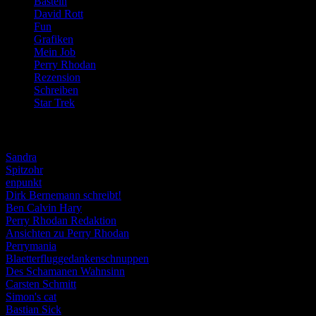
Basteln
(71)
David Rott
(39)
Fun
(84)
Grafiken
(57)
Mein Job
(51)
Perry Rhodan
(616)
Rezension
(463)
Schreiben
(190)
Star Trek
(155)
Weblogs
Sandra
Spitzohr
enpunkt
Dirk Bernemann schreibt!
Ben Calvin Hary
Perry Rhodan Redaktion
Ansichten zu Perry Rhodan
Perrymania
Blaetterfluggedankenschnuppen
Des Schamanen Wahnsinn
Carsten Schmitt
Simon's cat
Bastian Sick