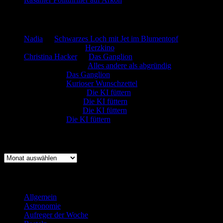
Neueste Kommentare
Nadia
zu
Schwarzes Loch mit Jet im Blumentopf
Marion. Detzler
zu
Herzkino
Christina Hacker
zu
Das Ganglion
Gerfried Wagner
zu
Alles andere als abgründig
:-) Sandra
zu
Das Ganglion
:-) Sandra
zu
Kurioser Wunschzettel
Rüdiger Schäfer
zu
Die KI füttern
Johannes Kreis
zu
Die KI füttern
Robert Prätzler
zu
Die KI füttern
:-) Sandra
zu
Die KI füttern
Archiv
Archiv
Kategorien
Allgemein
(919)
Astronomie
(21)
Aufreger der Woche
(214)