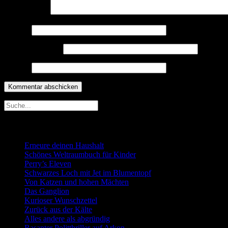
Kommentar
*
Name
*
E-Mail-Adresse
*
Website
Neueste Beiträge
Erneure deinen Haushalt
Schönes Weltraumbuch für Kinder
Perry’s Eleven
Schwarzes Loch mit Jet im Blumentopf
Von Katzen und hohen Mächten
Das Ganglion
Kurioser Wunschzettel
Zurück aus der Kälte
Alles andere als abgründig
Rasanter Politthriller auf Arkon