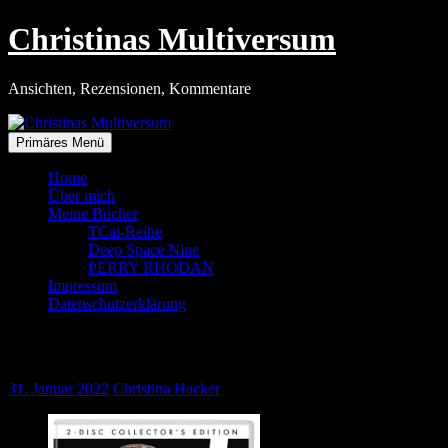
Zum
Christinas Multiversum
Inhalt
springen
Ansichten, Rezensionen, Kommentare
Primäres Menü
Home
Über mich
Meine Bücher
TCai-Reihe
Deep Space Nine
PERRY RHODAN
Impressum
Datenschutzerklärung
Bond am Ende?
31. Januar 2022
Christina Hacker