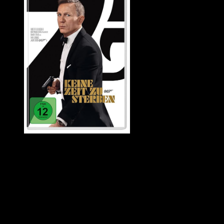
Quelle: Amazon
Wir haben uns am Wochenende den aktuellen Bondfilm angesehen. Ich
so, man kann ihn sich anschauen. Logik darf man aber nicht erwarten.
Die Geschichte von »Keine Zeit zu sterben« ist erstaunlich komplex 
wo sie Reise hingeht. Allerdings habe ich den Vorgängerfilm noch n
das eigentlich schon mal?
Dann ist da die Brutalität, die früher, finde ich, irgendwie nicht so o