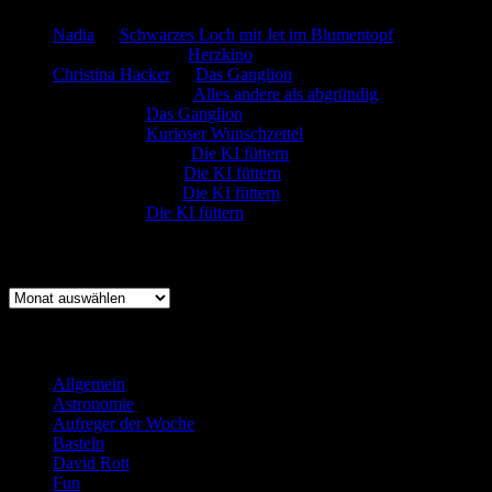
Nadia
zu
Schwarzes Loch mit Jet im Blumentopf
Marion. Detzler
zu
Herzkino
Christina Hacker
zu
Das Ganglion
Gerfried Wagner
zu
Alles andere als abgründig
:-) Sandra
zu
Das Ganglion
:-) Sandra
zu
Kurioser Wunschzettel
Rüdiger Schäfer
zu
Die KI füttern
Johannes Kreis
zu
Die KI füttern
Robert Prätzler
zu
Die KI füttern
:-) Sandra
zu
Die KI füttern
Archiv
Archiv
Kategorien
Allgemein
(919)
Astronomie
(21)
Aufreger der Woche
(214)
Basteln
(71)
David Rott
(39)
Fun
(84)