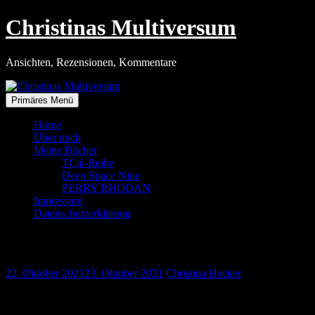
Zum
Christinas Multiversum
Inhalt
springen
Ansichten, Rezensionen, Kommentare
Primäres Menü
Home
Über mich
Meine Bücher
TCai-Reihe
Deep Space Nine
PERRY RHODAN
Impressum
Datenschutzerklärung
Nusslos
22. Oktober 2021
23. Oktober 2021
Christina Hacker
Unsere diesjährige Nussernte fällt desaströs aus. Das ist ein
Negativrekord. So wenige Walnüsse hatten wir in den letzten Jahren