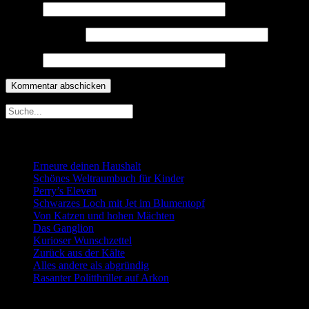
Name
*
E-Mail-Adresse
*
Website
Neueste Beiträge
Erneure deinen Haushalt
Schönes Weltraumbuch für Kinder
Perry’s Eleven
Schwarzes Loch mit Jet im Blumentopf
Von Katzen und hohen Mächten
Das Ganglion
Kurioser Wunschzettel
Zurück aus der Kälte
Alles andere als abgründig
Rasanter Politthriller auf Arkon
Neueste Kommentare