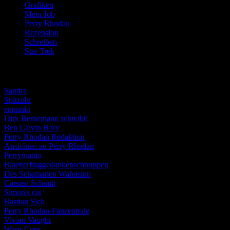
Grafiken
(57)
Mein Job
(51)
Perry Rhodan
(616)
Rezension
(463)
Schreiben
(190)
Star Trek
(155)
Weblogs
Sandra
Spitzohr
enpunkt
Dirk Bernemann schreibt!
Ben Calvin Hary
Perry Rhodan Redaktion
Ansichten zu Perry Rhodan
Perrymania
Blaetterfluggedankenschnuppen
Des Schamanen Wahnsinn
Carsten Schmitt
Simon's cat
Bastian Sick
Perry Rhodan-Fanzentrale
Vivian Vaught
Warp-Core