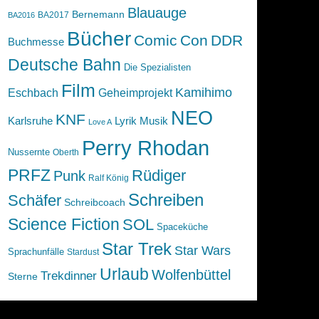
Blauauge
Bernemann
BA2017
BA2016
Bücher
Comic
Con
DDR
Buchmesse
Deutsche Bahn
Die Spezialisten
Film
Kamihimo
Eschbach
Geheimprojekt
NEO
KNF
Karlsruhe
Lyrik
Musik
Love A
Perry Rhodan
Nussernte
Oberth
PRFZ
Rüdiger
Punk
Ralf König
Schreiben
Schäfer
Schreibcoach
Science Fiction
SOL
Spaceküche
Star Trek
Star Wars
Sprachunfälle
Stardust
Urlaub
Wolfenbüttel
Trekdinner
Sterne