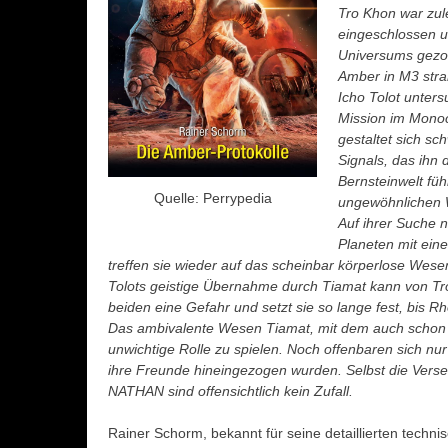
Tro Khon war zul
eingeschlossen u
Universums gezog
Amber in M3 stra
Icho Tolot unters
Mission im Monoc
gestaltet sich sc
Signals, das ihn 
Bernsteinwelt füh
Quelle: Perrypedia
ungewöhnlichen 
Auf ihrer Suche 
Planeten
mit eine
treffen sie wieder auf das scheinbar körperlose Wesen 
Tolots geistige Übernahme durch Tiamat kann von Tro
beiden eine Gefahr und setzt sie so lange fest, bis R
Das ambivalente Wesen Tiamat, mit dem auch schon O
unwichtige Rolle zu spielen. Noch offenbaren sich nu
ihre Freunde hineingezogen wurden. Selbst die Vers
NATHAN sind offensichtlich kein Zufall.
Rainer Schorm, bekannt für seine detaillierten tech