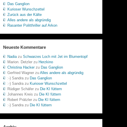
Das Ganglion
Kurioser Wunschzettel
Zurück aus der Kälte
Alles andere als abgründig
Rasanter Politthriller auf Arkon
Neueste Kommentare
Nadia
zu
Schwarzes Loch mit Jet im Blumentopf
Marion. Detzler
zu
Herzkino
Christina Hacker
zu
Das Ganglion
Gerfried Wagner
zu
Alles andere als abgründig
:-) Sandra
zu
Das Ganglion
:-) Sandra
zu
Kurioser Wunschzettel
Rüdiger Schäfer
zu
Die KI füttern
Johannes Kreis
zu
Die KI füttern
Robert Prätzler
zu
Die KI füttern
:-) Sandra
zu
Die KI füttern
Archiv