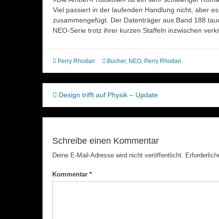
Viel passiert in der laufenden Handlung nicht, aber e
zusammengefügt. Der Datenträger aus Band 188 tauch
NEO-Serie trotz ihrer kurzen Staffeln inzwischen verkn
Perry Rhodan
Bücher
,
NEO
,
Perry Rhodan
Beitragsnavigation
Design trifft auf Physik – Update
Schreibe einen Kommentar
Deine E-Mail-Adresse wird nicht veröffentlicht.
Erforderlich
Kommentar
*