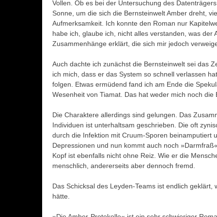
Vollen. Ob es bei der Untersuchung des Datenträgers 
Sonne, um die sich die Bernsteinwelt Amber dreht, vi
Aufmerksamkeit. Ich konnte den Roman nur Kapitelwe
habe ich, glaube ich, nicht alles verstanden, was der
Zusammenhänge erklärt, die sich mir jedoch verweige
Auch dachte ich zunächst die Bernsteinwelt sei das 
ich mich, dass er das System so schnell verlassen h
folgen. Etwas ermüdend fand ich am Ende die Speku
Wesenheit von Tiamat. Das hat weder mich noch die B
Die Charaktere allerdings sind gelungen. Das Zusamm
Individuen ist unterhaltsam geschrieben. Die oft zyni
durch die Infektion mit Cruum-Sporen beinamputiert 
Depressionen und nun kommt auch noch »Darmfraß« daz
Kopf ist ebenfalls nicht ohne Reiz. Wie er die Mensche
menschlich, andererseits aber dennoch fremd.
Das Schicksal des Leyden-Teams ist endlich geklärt, 
hätte.
»Die Amber-Protokolle« ist ein sehr schwieriger Roma