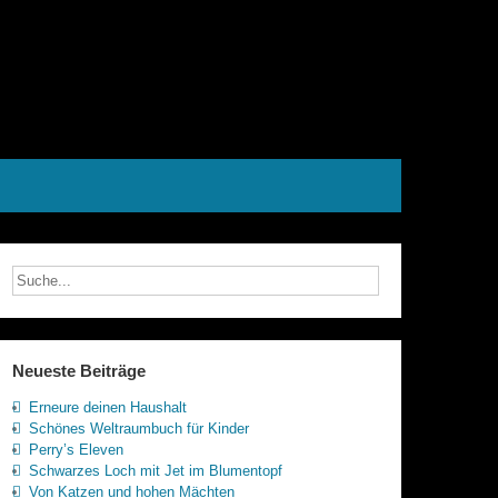
Neueste Beiträge
Erneure deinen Haushalt
Schönes Weltraumbuch für Kinder
Perry’s Eleven
Schwarzes Loch mit Jet im Blumentopf
Von Katzen und hohen Mächten