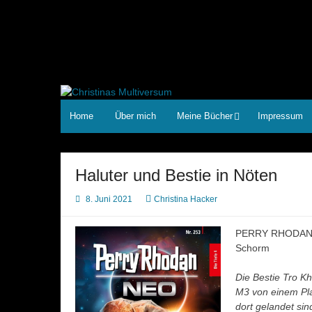
Zum
Inhalt
springen
Home
Über mich
Meine Bücher
Impressum
Haluter und Bestie in Nöten
8. Juni 2021
Christina Hacker
PERRY RHODAN N
Schorm
Die Bestie Tro K
M3 von einem Pla
dort gelandet sin