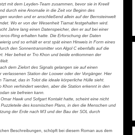
etzt mit dem Leyden-Team zusammen, bevor sie in Kreell
nd durch eine Anomalie in die Zeit vor Beginn des
en wurden und er anschließend allein auf der Bernsteinwelt
ndet. Wo er von der Wesenheit Tiamat festgehalten wird.
ucht Jahre lang einen Datenspeicher, den er auf bei einer
eros-Ring erhalten hatte. Die Erforschung der Daten
hwierig und so erhält er erst spät einen Hinweis in Form eines
durch den Sonnentransmitter von Algol C ebenfalls auf die
rt. Hier befreit er Tro Khon und beide entkommen der
Welt.
nach dem Zielort des Signals gelangen sie auf einen
r verlassenen Station der Loower oder der Vorgänger. Hier
Tiamat, das in Tolot die ideale körperliche Hülle sieht.
 Khon verhindert werden, aber die Station erkennt in den
hodan sie befreien kann.
mar Hawk und Sofgart Kontakt hatte, scheint eine nicht
r Puzzleteile des kosmischen Plans, in den die Menschen und
etzung der Erde nach M3 und der Bau der SOL durch
nischen Beschreibungen, schöpft bei diesem Roman aus dem