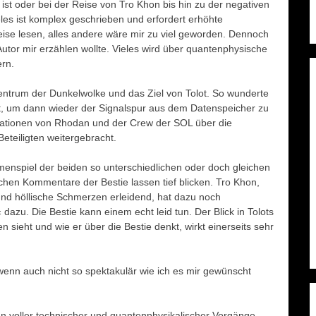
ist oder bei der Reise von Tro Khon bis hin zu der negativen
eles ist komplex geschrieben und erfordert erhöhte
ise lesen, alles andere wäre mir zu viel geworden. Dennoch
 Autor mir erzählen wollte. Vieles wird über quantenphysische
rn.
Zentrum der Dunkelwolke und das Ziel von Tolot. So wunderte
at, um dann wieder der Signalspur aus dem Datenspeicher zu
lationen von Rhodan und der Crew der SOL über die
eteiligten weitergebracht.
enspiel der beiden so unterschiedlichen oder doch gleichen
schen Kommentare der Bestie lassen tief blicken. Tro Khon,
und höllische Schmerzen erleidend, hat dazu noch
u. Die Bestie kann einem echt leid tun. Der Blick in Tolots
n sieht und wie er über die Bestie denkt, wirkt einerseits sehr
wenn auch nicht so spektakulär wie ich es mir gewünscht
n voller technischer und quantenphysikalischer Vorgänge.