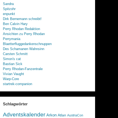
Sandra
Spitzohr
enpunkt
Dirk Bernemann schreibt!
Ben Calvin Hary
Perry Rhodan Redaktion
Ansichten zu Perry Rhodan
Perrymania
Blaetterfluggedankenschnuppen
Des Schamanen Wahnsinn
Carsten Schmitt
Simon's cat
Bastian Sick
Perry Rhodan-Fanzentrale
Vivian Vaught
Warp-Core
startrek-companion
Schlagwörter
Adventskalender
Arkon
Atlan
AustriaCon