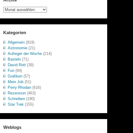
Archiv
Kategorien
Allgemein
(919)
Astronomie
(21)
Aufreger der Woche
(214)
Basteln
(71)
David Rott
(39)
Fun
(84)
Grafiken
(57)
Mein Job
(51)
Perry Rhodan
(616)
Rezension
(463)
Schreiben
(190)
Star Trek
(155)
Weblogs